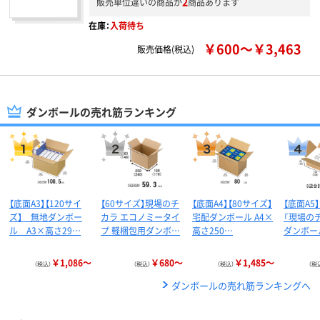
2
販売単位違いの商品が
商品あります
在庫：
入荷待ち
￥600～￥3,463
販売価格(税込)
ダンボールの売れ筋ランキング
【底面A3】【120サイ
【60サイズ】現場のチ
【底面A4】【80サイズ】
【底面A5
ズ】 無地ダンボー
カラ エコノミータイ
宅配ダンボール A4×
「現場の
ル A3×高さ29…
プ 軽梱包用ダンボ…
高さ250…
ダンボー
￥1,086～
￥680～
￥1,485～
（税込）
（税込）
（税込）
（税
ダンボールの売れ筋ランキングへ