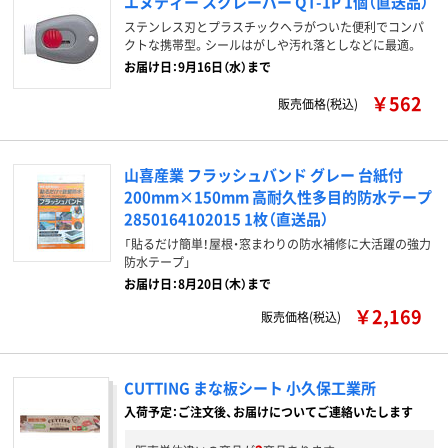
エヌティー スクレーパー QT-1P 1個（直送品）
ステンレス刃とプラスチックヘラがついた便利でコンパ
クトな携帯型。シールはがしや汚れ落としなどに最適。
お届け日：9月16日（水）まで
￥562
販売価格(税込)
山喜産業 フラッシュバンド グレー 台紙付
200mm×150mm 高耐久性多目的防水テープ
2850164102015 1枚（直送品）
「貼るだけ簡単！屋根・窓まわりの防水補修に大活躍の強力
防水テープ」
お届け日：8月20日（木）まで
￥2,169
販売価格(税込)
CUTTING まな板シート 小久保工業所
入荷予定：ご注文後、お届けについてご連絡いたします