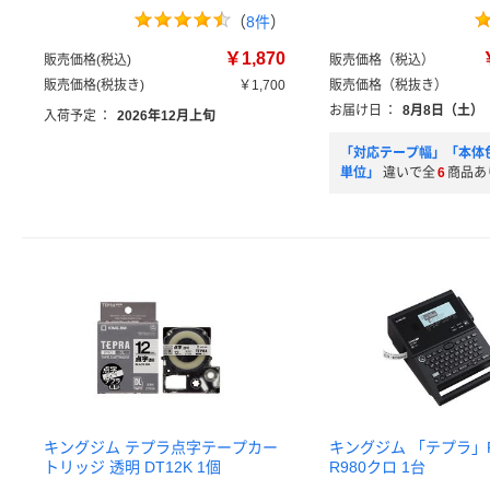
（
8件
）
￥1,870
販売価格(税込)
販売価格（税込）
販売価格(税抜き)
￥1,700
販売価格（税抜き）
お届け日
：
8月8日（土）
入荷予定
：
2026年12月上旬
「対応テープ幅」「本体
単位」
違いで全
6
商品あ
キングジム テプラ点字テープカー
キングジム 「テプラ」PR
トリッジ 透明 DT12K 1個
R980クロ 1台