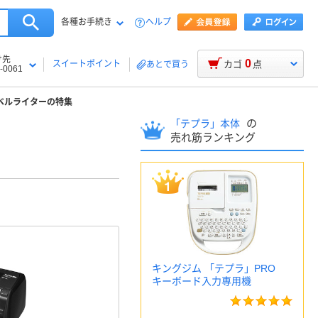
各種お手続き
ヘルプ
け先
0
スイートポイント
カゴ
点
あとで買う
-0061
ベルライターの特集
の
「テプラ」本体
売れ筋ランキング
キングジム 「テプラ」PRO
キーボード入力専用機