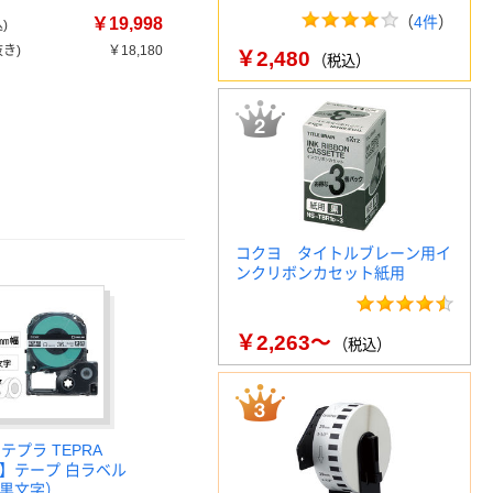
（
4件
）
￥19,998
)
き)
￥18,180
￥2,480
（税込）
コクヨ タイトルブレーン用イ
ンクリボンカセット紙用
￥2,263～
（税込）
テプラ TEPRA
正】テープ 白ラベル
（黒文字）