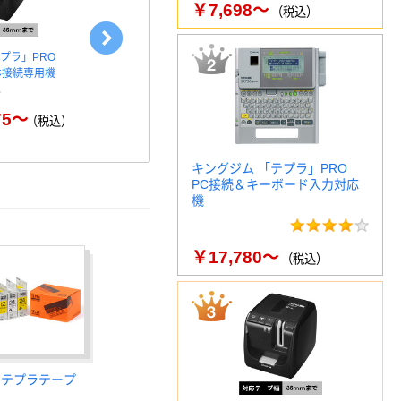
￥7,698～
（税込）
テプラ」PRO
キングジム テプラ TEPRA
キングジム テ
ホ接続専用機
PRO【純正】テープ マグネ…
PRO【純正
75～
￥1,150～
￥
（税込）
（税込）
キングジム 「テプラ」PRO
PC接続＆キーボード入力対応
機
￥17,780～
（税込）
 テプラテープ