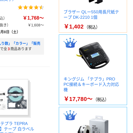
ブラザー QLー550用長尺紙テ
ープ DK-2210 1個
￥1,768～
込）
抜き）
￥1,608～
￥1,402
（税込）
8月8日（土）
入り数」「カラー」「販売
で全
3
商品あります
キングジム 「テプラ」PRO
PC接続＆キーボード入力対応
機
￥17,780～
（税込）
テプラ TEPRA
正】テープ 白ラベル