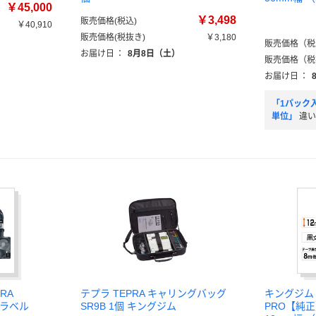
￥45,000
￥3,498
販売価格(税込)
￥40,910
販売価格(税抜き)
￥3,180
販売価格（税
お届け日
：
8月8日（土）
販売価格（税
お届け日
：
「1パック
単位」
違い
RA
テプラ TEPRA キャリングバッグ
キングジム 
白ラベル
SR9B 1個 キングジム
PRO【純