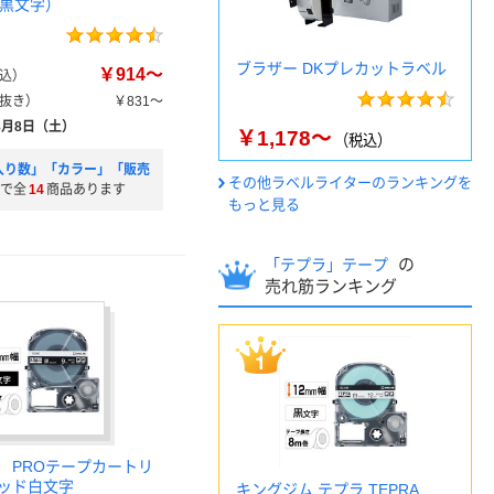
（黒文字）
ブラザー DKプレカットラベル
￥914～
込）
抜き）
￥831～
8月8日（土）
￥1,178～
（税込）
入り数」「カラー」「販売
その他ラベルライターのランキングを
で全
14
商品あります
もっと見る
の
「テプラ」テープ
売れ筋ランキング
 PROテープカートリ
ッド白文字
キングジム テプラ TEPRA