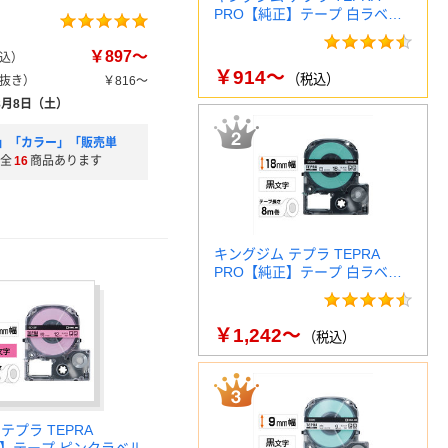
PRO【純正】テープ 白ラベ…
￥897～
込）
￥914～
（税込）
抜き）
￥816～
8月8日（土）
」「カラー」「販売単
全
16
商品あります
キングジム テプラ TEPRA
PRO【純正】テープ 白ラベ…
￥1,242～
（税込）
テプラ TEPRA