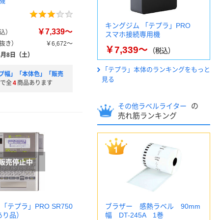
機
キングジム 「テプラ」PRO
￥7,339～
込）
スマホ接続専用機
抜き）
￥6,672～
￥7,339～
（税込）
8月8日（土）
「テプラ」本体のランキングをもっと
プ幅」「本体色」「販売
見る
で全
4
商品あります
の
その他ラベルライター
売れ筋ランキング
「テプラ」PRO SR750
ブラザー 感熱ラベル 90mm
あり品）
幅 DT-245A 1巻