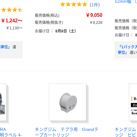
12mm幅 
（
1件
）
￥9,050
販売価格(税込)
￥1,242～
販売価格（税
販売価格(税抜き)
￥8,228
￥1,130～
販売価格（税
お届け日
：
8月8日（土）
お届け日
：
売単位」
違
「1パック
単位」
違い
RA
キングジム テプラ用 Grandテ
キングジム
明ラベル 4-
ープカートリッジ
ッジ ビビ