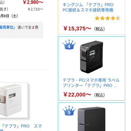
￥2,980～
込）
キングジム 「テプラ」PRO
抜き）
￥2,710～
PC接続＆スマホ接続専用機
8月8日（土）
販売単位」
違いで全
2
商
￥15,375～
（税込）
テプラ・PC/スマホ専用 ラベル
プリンター「テプラ」PRO …
￥22,000～
（税込）
 「テプラ」PRO スマ