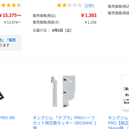
（
2件
）
販売価格(税込
販売価格(税抜
￥15,375～
￥1,383
販売価格(税込)
￥13,978～
販売価格(税抜き)
￥1,258
お届け日
：
8月8日（土）
色」「販売
ります
O SR-
キングジム 「テプラ」PROハーフ
キングジム 
カット用交換カッター SRC50HC 1
PRO【純
個
36mm幅 