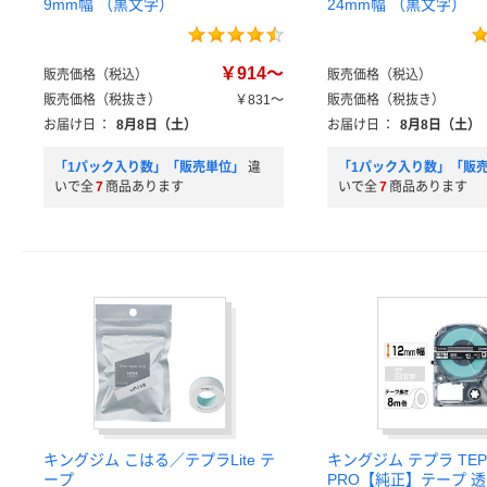
9mm幅 （黒文字）
24mm幅 （黒文字）
￥914～
販売価格（税込）
販売価格（税込）
販売価格（税抜き）
￥831～
販売価格（税抜き）
お届け日
：
8月8日（土）
お届け日
：
8月8日（土）
「1パック入り数」「販売単位」
違
「1パック入り数」「販
いで全
7
商品あります
いで全
7
商品あります
キングジム こはる／テプラLite テ
キングジム テプラ TEP
ープ
PRO【純正】テープ 透