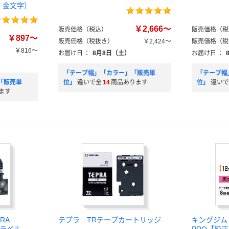
・金文字）
￥2,666～
販売価格（税込）
販売価格（税
￥897～
販売価格（税抜き）
￥2,424～
販売価格（税
￥816～
お届け日
：
8月8日（土）
お届け日
：
「テープ幅」「カラー」「販売単
「テープ幅
「販売単
位」
違いで全
14
商品あります
位」
違いで
ます
RA
テプラ TRテープカートリッジ
キングジム 