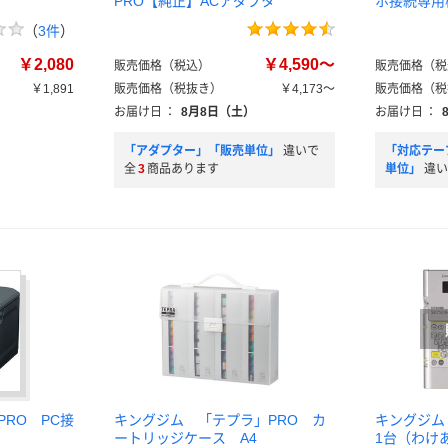
PRO【純正】ACアダプタ
ホ接続専用
（
3件
）
￥2,080
￥4,590～
販売価格（税込）
販売価格（税
￥1,891
販売価格（税抜き）
￥4,173～
販売価格（税
お届け日
：
8月8日（土）
お届け日
：
「アダプター」「販売単位」
違いで
「対応テー
全
3
商品あります
単位」
違い
PRO PC接
キングジム 「テプラ」PRO カ
キングジム 
ートリッジケース A4
1台（わけ