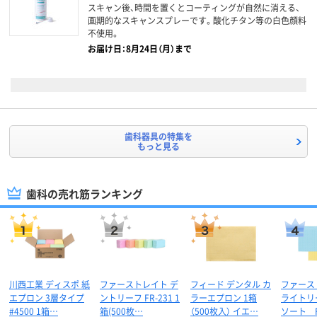
スキャン後、時間を置くとコーティングが自然に消える、
画期的なスキャンスプレーです。酸化チタン等の白色顔料
不使用。
お届け日：8月24日（月）まで
歯科器具の特集を
もっと見る
歯科の売れ筋ランキング
川西工業 ディスポ 紙
ファーストレイト デ
フィード デンタル カ
ファー
エプロン 3層タイプ
ントリーフ FR-231 1
ラーエプロン 1箱
ライトリ
#4500 1箱…
箱(500枚…
（500枚入） イエ…
ソート F