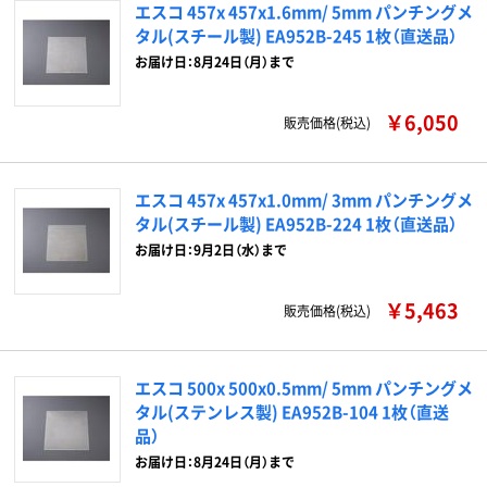
エスコ 457x 457x1.6mm/ 5mm パンチングメ
タル(スチール製) EA952B-245 1枚（直送品）
お届け日：8月24日（月）まで
￥6,050
販売価格(税込)
エスコ 457x 457x1.0mm/ 3mm パンチングメ
タル(スチール製) EA952B-224 1枚（直送品）
お届け日：9月2日（水）まで
￥5,463
販売価格(税込)
エスコ 500x 500x0.5mm/ 5mm パンチングメ
タル(ステンレス製) EA952B-104 1枚（直送
品）
お届け日：8月24日（月）まで