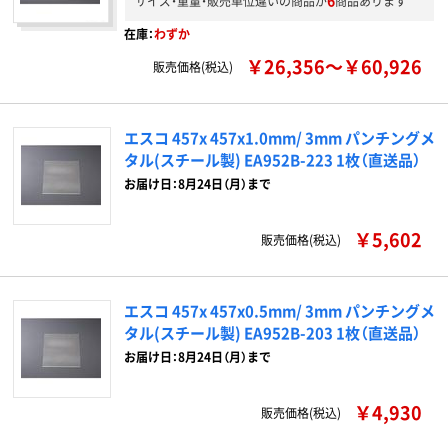
6
サイズ・重量・販売単位違いの商品が
商品あります
在庫：
わずか
￥26,356～￥60,926
販売価格(税込)
エスコ 457x 457x1.0mm/ 3mm パンチングメ
タル(スチール製) EA952B-223 1枚（直送品）
お届け日：8月24日（月）まで
￥5,602
販売価格(税込)
エスコ 457x 457x0.5mm/ 3mm パンチングメ
タル(スチール製) EA952B-203 1枚（直送品）
お届け日：8月24日（月）まで
￥4,930
販売価格(税込)