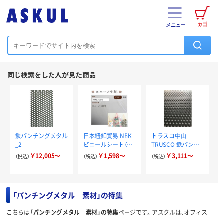
カゴ
メニュー
同じ検索をした人が見た商品
鉄パンチングメタル
日本紐釦貿易 NBK
トラスコ中山
_2
ビニールシート（厚
TRUSCO 鉄パンチ
み0.3mm） 巾
ングメタル
￥12,005～
￥1,598～
￥3,111～
（税込）
（税込）
（税込）
91.5cm
「パンチングメタル 素材」の特集
こちらは
「パンチングメタル 素材」の特集
ページです。アスクルは、オフィス