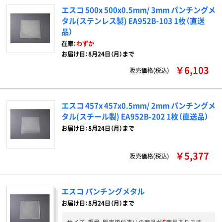
エスコ 500x 500x0.5mm/ 3mm パンチングメ
タル(ステンレス製) EA952B-103 1枚（直送
品）
在庫：
わずか
お届け日：8月24日（月）まで
￥6,103
販売価格(税込)
エスコ 457x 457x0.5mm/ 2mm パンチングメ
タル(スチール製) EA952B-202 1枚（直送品）
お届け日：8月24日（月）まで
￥5,377
販売価格(税込)
エスコ パンチングメタル
お届け日：8月24日（月）まで