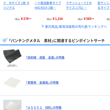
ド Mサイズ 1枚 オ
ード軽自動車タイプ
クサンシェード2 M
型サンシ
リジナル
HAC4014 1個…
サイズ J-701 …
るタイプ 
￥278～
￥1,316
￥585～
（税込）
（税込）
（税込）
（税
車内用品/車用消臭剤の売れ筋ランキングへ
「パンチングメタル 素材」に関連するピンポイントサーチ
「放射線 遮蔽 金属」の特集
「実験用 金属板」の特集
「Ａ５０５２ 材料」の特集