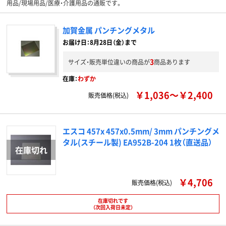
用品/現場用品/医療・介護用品の通販です。
加賀金属 パンチングメタル
お届け日：8月28日（金）まで
3
サイズ・販売単位違いの商品が
商品あります
在庫：
わずか
￥1,036～￥2,400
販売価格(税込)
エスコ 457x 457x0.5mm/ 3mm パンチングメ
タル(スチール製) EA952B-204 1枚（直送品）
￥4,706
販売価格(税込)
在庫切れです
（次回入荷日未定）