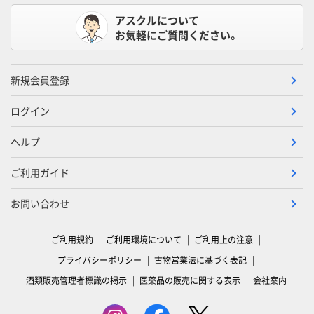
アスクルについて
お気軽にご質問ください。
新規会員登録
ログイン
ヘルプ
ご利用ガイド
お問い合わせ
ご利用規約
ご利用環境について
ご利用上の注意
プライバシーポリシー
古物営業法に基づく表記
酒類販売管理者標識の掲示
医薬品の販売に関する表示
会社案内