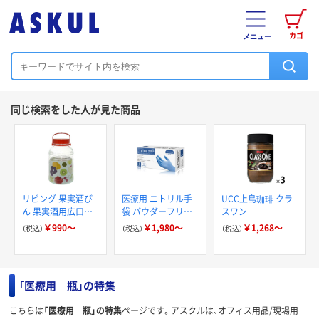
カゴ
メニュー
同じ検索をした人が見た商品
リビング 果実酒び
医療用 ニトリル手
UCC上島珈琲 クラ
ん 果実酒用広口び
袋 パウダーフリー
スワン
ん
RAMEDICO 一般医
￥990～
￥1,980～
￥1,268～
（税込）
（税込）
（税込）
療機器クラス1 食品
衛生法適合品
「医療用 瓶」の特集
こちらは
「医療用 瓶」の特集
ページです。アスクルは、オフィス用品/現場用