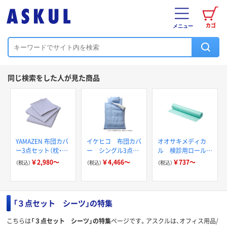
カゴ
メニュー
同じ検索をした人が見た商品
YAMAZEN 布団カバ
イケヒコ 布団カバ
オオサキメディカ
ー3点セット（枕・敷
ー シングル3点セ
ル 検診用ロールシ
布団・掛布団）YEFC-
ット 『リバSカバ
ーツ
￥2,980～
￥4,466～
￥737～
（税込）
（税込）
（税込）
3
ー3点』
「３点セット シーツ」の特集
こちらは
「３点セット シーツ」の特集
ページです。アスクルは、オフィス用品/