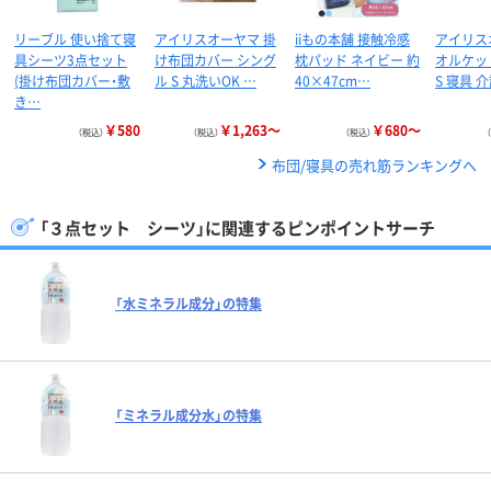
リーブル 使い捨て寝
アイリスオーヤマ 掛
iiもの本舗 接触冷感
アイリス
具シーツ3点セット
け布団カバー シング
枕パッド ネイビー 約
オルケッ
(掛け布団カバー・敷
ル S 丸洗いOK …
40×47cm…
S 寝具 
き…
￥580
￥1,263～
￥680～
（税込）
（税込）
（税込）
布団/寝具の売れ筋ランキングへ
「３点セット シーツ」に関連するピンポイントサーチ
「水ミネラル成分」の特集
「ミネラル成分水」の特集