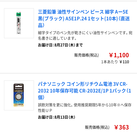
三菱鉛筆 油性サインペン ピース 細字 Aー5E
黒(ブラック) A5E1P.24 1セット(10本)（直送
品）
細字タイプのペン先が乾きにくい油性サインペンです。宛
名書きに適しています。
お届け日：8月27日（木）まで
￥1,100
販売価格(税込)
1本あたり
￥110
パナソニック コイン形リチウム電池 3V CR-
2032 10年保存可能 CR-2032E/1P 1パック（1
個）
誤飲対策を更に強化。使用推奨期限5年から10年※へ保存
性能ＵＰ
お届け日：8月13日（木）
￥363
販売価格(税込)