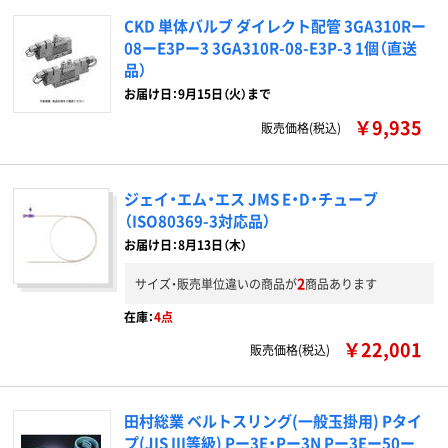
CKD 単体バルブ ダイレクト配管 3GA310Rー
08ーE3Pー3 3GA310R-08-E3P-3 1個（直送
品）
お届け日：9月15日（火）まで
￥9,935
販売価格(税込)
ジェイ・エム・エス JMS E・D・チューブ
（ISO80369-3対応品）
お届け日：8月13日（木）
2
サイズ・販売単位違いの商品が
商品あります
在庫：
4点
￥22,001
販売価格(税込)
田村総業 ベルトスリング(一般玉掛用) Pタイ
プ(JIS III等級) Pー3E・Pー3N Pー3Eー50ー