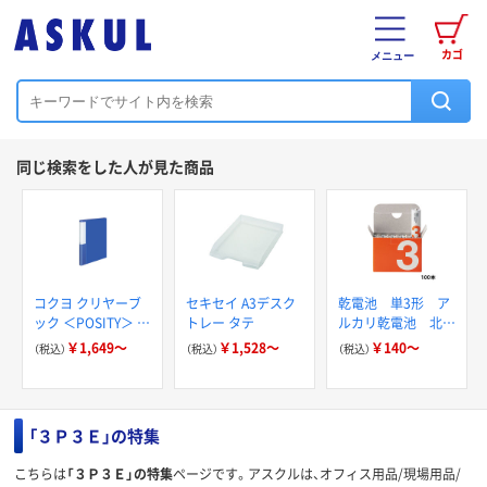
カゴ
メニュー
同じ検索をした人が見た商品
コクヨ クリヤーブ
セキセイ A3デスク
乾電池 単3形 ア
ック ＜POSITY＞ 替
トレー タテ
ルカリ乾電池 北欧
紙式/差替式 A4タテ
パッケージ アスク
￥1,649～
￥1,528～
￥140～
（税込）
（税込）
（税込）
30穴 P3ラ-L7
ルオリジナル
「３Ｐ３Ｅ」の特集
こちらは
「３Ｐ３Ｅ」の特集
ページです。アスクルは、オフィス用品/現場用品/