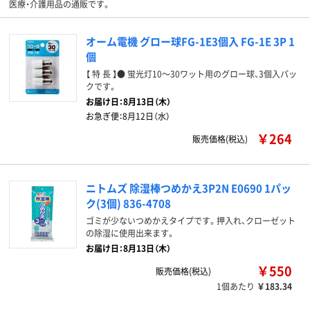
医療・介護用品の通販です。
オーム電機 グロー球FG-1E3個入 FG-1E 3P 1
個
【 特 長 】● 蛍光灯10～30ワット用のグロー球、3個入パッ
クです。
お届け日：
8月13日（木）
お急ぎ便：
8月12日（水）
￥264
販売価格(税込)
ニトムズ 除湿棒つめかえ3P2N E0690 1パッ
ク(3個) 836-4708
ゴミが少ないつめかえタイプです。押入れ、クローゼット
の除湿に使用出来ます。
お届け日：8月13日（木）
￥550
販売価格(税込)
1個あたり
￥183.34