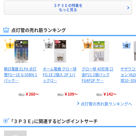
３Ｐ３Ｅの特集を
もっと見る
点灯管の売れ筋ランキング
朝日電器 ELPA 点灯
オーム電機 グロー球
グロー球 40形用 口
ヤザワコ
管FGー1E G-50BN 1
FG-1E 2個入 2P 1パ
金P21 2個パック
ョン YA
パック…
ック(2…
FG4P2P ヤ…
球10~3
￥260～
￥109～
￥142～
（税込）
（税込）
（税込）
点灯管の売れ筋ランキングへ
「３Ｐ３Ｅ」に関連するピンポイントサーチ