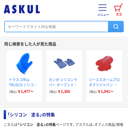
カゴ
メニュー
同じ検索をした人が見た商品
トラスコ中山
カンダ シリコンラ
ジーエスホームプロ
TRUSCO シリコン
バー オーブンミト
ダクツジャパン シ
ミトン
ン 小 425034 1枚
リコンハーフミトン
￥1,477～
￥2,365
￥1,541～
（税込）
（税込）
（税込）
0002-599
「シリコン 塗る」の特集
こちらは
「シリコン 塗る」の特集
ページです。アスクルは、オフィス用品/現場