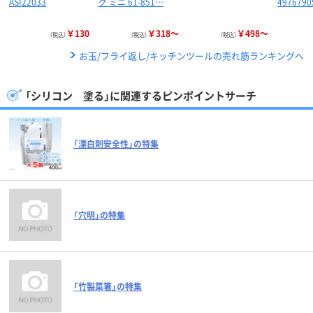
ASI22033
グ ミニ 61-851…
497679
￥130
￥318～
￥498～
（税込）
（税込）
（税込）
お玉/フライ返し/キッチンツールの売れ筋ランキングへ
「シリコン 塗る」に関連するピンポイントサーチ
「漂白剤安全性」の特集
「穴明」の特集
「竹製菜箸」の特集