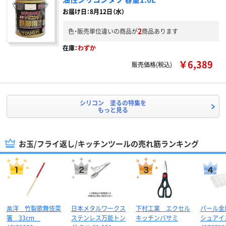
お届け日：8月12日（水）
2
色・販売単位違いの商品が
商品あります
在庫：
わずか
￥6,389
販売価格(税込)
シリコン 塗るの特集を
もっと見る
お玉/フライ返し/キッチンツールの売れ筋ランキング
萬洋 竹製歌舞伎菜
日本メタルワークス
下村工業 エクセル
パール金
箸 33cm
ステンレス万能トン
キッチンバサミ
シュアイ