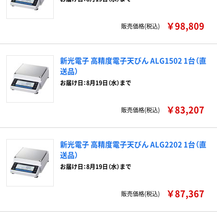
￥98,809
販売価格(税込)
新光電子 高精度電子天びん ALG1502 1台（直
送品）
お届け日：8月19日（水）まで
￥83,207
販売価格(税込)
新光電子 高精度電子天びん ALG2202 1台（直
送品）
お届け日：8月19日（水）まで
￥87,367
販売価格(税込)