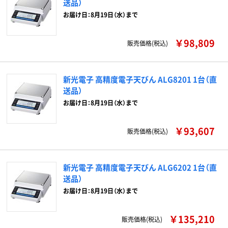
送品）
お届け日：8月19日（水）まで
￥98,809
販売価格(税込)
新光電子 高精度電子天びん ALG8201 1台（直
送品）
お届け日：8月19日（水）まで
￥93,607
販売価格(税込)
新光電子 高精度電子天びん ALG6202 1台（直
送品）
お届け日：8月19日（水）まで
￥135,210
販売価格(税込)