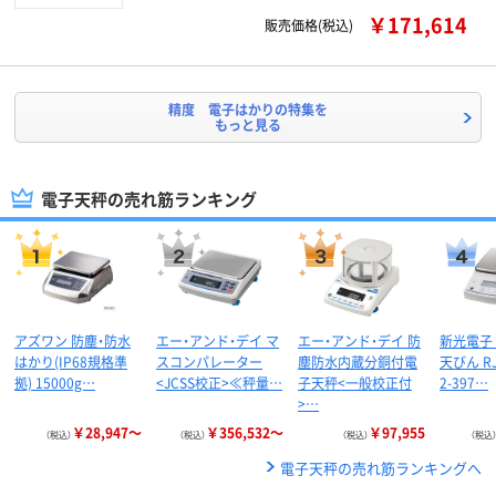
￥171,614
販売価格(税込)
精度 電子はかりの特集を
もっと見る
電子天秤の売れ筋ランキング
アズワン 防塵・防水
エー・アンド・デイ マ
エー・アンド・デイ 防
新光電子
はかり(IP68規格準
スコンパレーター
塵防水内蔵分銅付電
天びん RJ
拠) 15000g…
<JCSS校正>≪秤量…
子天秤<一般校正付
2-397…
>…
￥28,947～
￥356,532～
￥97,955
（税込）
（税込）
（税込）
（税込
電子天秤の売れ筋ランキングへ