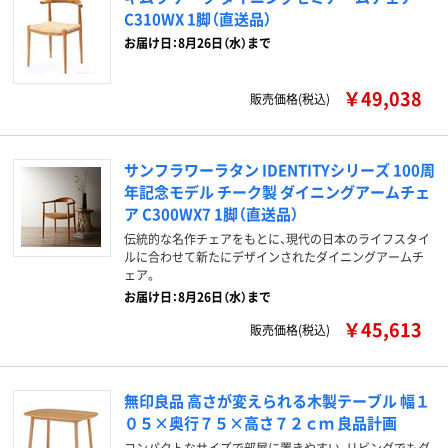
C310WX 1脚（直送品）
お届け日：8月26日（水）まで
￥49,038
販売価格(税込)
サンフラワーラタン IDENTITYシリーズ 100周
年記念モデル チーク製 ダイニングアームチェ
ア C300WX7 1脚（直送品）
伝統的な名作チェアをもとに、現代の日本のライフスタイ
ルに合わせて新たにデザインされたダイニングアームチ
ェア。
お届け日：8月26日（水）まで
￥45,613
販売価格(税込)
無印良品 高さが変えられる木製テーブル 幅１
０５×奥行７５×高さ７２ｃｍ 良品計画
コンパクトなサイズで部屋に置きやすい、リビングでもダ