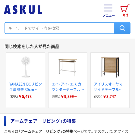
カゴ
メニュー
同じ検索をした人が見た商品
YAMAZEN DCリビン
エイ・アイ・エス カ
アイリスオーヤマ
グ扇風機 30cm 左
ウンターテーブル
サイドテーブル
右首振り ダイヤル
幅1000×奥行
HST-180 1個（直送
￥5,478
￥9,399～
￥3,747
（税込）
（税込）
（税込）
式 切タイマー YLT-
400×高さ900mm
品）
BUD30(W) 1台
ABX
「アームチェア リビング」の特集
こちらは
「アームチェア リビング」の特集
ページです。アスクルは、オフィス