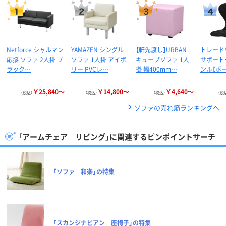
Netforce シャルマン
YAMAZEN シングル
【軒先渡し】URBAN
トレード
応接 ソファ 2人掛 ブ
ソファ 1人掛 アイボ
キューブソファ 1人
サポート
ラック…
リー PVCレ…
掛 幅400mm…
ンル【ボー
￥25,840～
￥14,800～
￥4,640～
（税込）
（税込）
（税込）
（税
ソファの売れ筋ランキングへ
「アームチェア リビング」に関連するピンポイントサーチ
「ソファ 和楽」の特集
「スカンジナビアン 座椅子」の特集