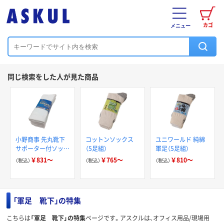
カゴ
メニュー
同じ検索をした人が見た商品
小野商事 先丸靴下
コットンソックス
ユニワールド 純綿
サポーター付ソック
（5足組）
軍足（5足組）
ス
￥831～
￥765～
￥810～
（税込）
（税込）
（税込）
「軍足 靴下」の特集
こちらは
「軍足 靴下」の特集
ページです。アスクルは、オフィス用品/現場用