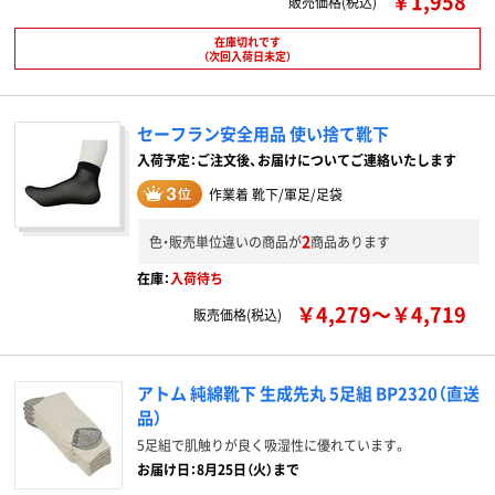
￥1,958
販売価格(税込)
在庫切れです
（次回入荷日未定）
セーフラン安全用品 使い捨て靴下
入荷予定：ご注文後、お届けについてご連絡いたします
作業着 靴下/軍足/足袋
2
色・販売単位違いの商品が
商品あります
在庫：
入荷待ち
￥4,279～￥4,719
販売価格(税込)
アトム 純綿靴下 生成先丸 5足組 BP2320（直送
品）
5足組で肌触りが良く吸湿性に優れています。
お届け日：8月25日（火）まで