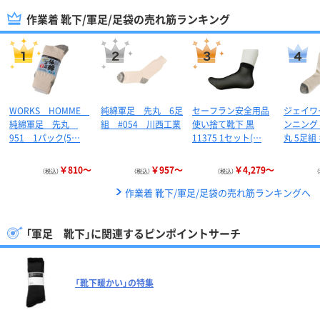
作業着 靴下/軍足/足袋の売れ筋ランキング
WORKS HOMME
純綿軍足 先丸 6足
セーフラン安全用品
ジェイワ
純綿軍足 先丸
組 #054 川西工業
使い捨て靴下 黒
ンニング
951 1パック(5…
11375 1セット(…
丸 5足組
￥810～
￥957～
￥4,279～
（税込）
（税込）
（税込）
作業着 靴下/軍足/足袋の売れ筋ランキングへ
「軍足 靴下」に関連するピンポイントサーチ
「靴下暖かい」の特集