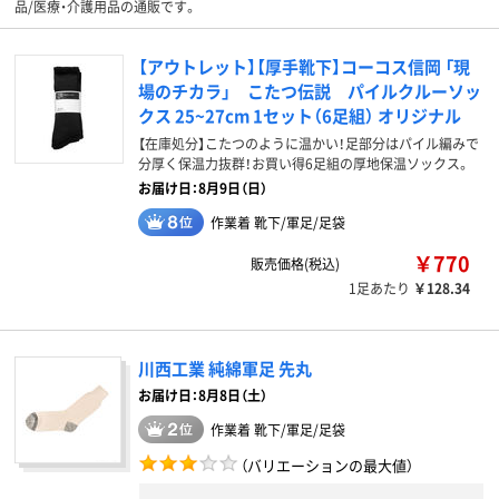
品/医療・介護用品の通販です。
【アウトレット】【厚手靴下】コーコス信岡 「現
場のチカラ」 こたつ伝説 パイルクルーソッ
クス 25~27cm 1セット（6足組） オリジナル
【在庫処分】こたつのように温かい！足部分はパイル編みで
分厚く保温力抜群！お買い得6足組の厚地保温ソックス。
お届け日：8月9日（日）
作業着 靴下/軍足/足袋
￥770
販売価格(税込)
1足あたり
￥128.34
川西工業 純綿軍足 先丸
お届け日：8月8日（土）
作業着 靴下/軍足/足袋
（バリエーションの最大値）