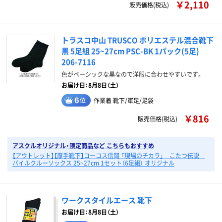
￥2,110
販売価格(税込)
トラスコ中山 TRUSCO ポリエステル混合靴下
黒 5足組 25~27cm PSC-BK 1パック(5足)
206-7116
色がベーシックな黒なので洋服に合わせやすいです。
お届け日：8月8日（土）
作業着 靴下/軍足/足袋
￥816
販売価格(税込)
アスクルオリジナル・限定商品など こちらもおすすめ
【アウトレット】【厚手靴下】コーコス信岡 「現場のチカラ」 こたつ伝説
パイルクルーソックス 25~27cm 1セット（6足組） オリジナル
ワークスタイルエース 靴下
お届け日：8月8日（土）