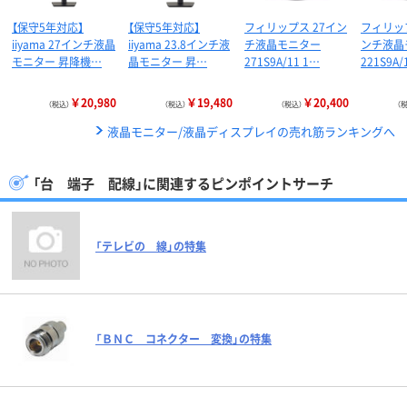
【保守5年対応】
【保守5年対応】
フィリップス 27イン
フィリップ
iiyama 27インチ液晶
iiyama 23.8インチ液
チ液晶モニター
ンチ液晶
モニター 昇降機…
晶モニター 昇…
271S9A/11 1…
221S9A
￥20,980
￥19,480
￥20,400
（税込）
（税込）
（税込）
（
液晶モニター/液晶ディスプレイの売れ筋ランキングへ
「台 端子 配線」に関連するピンポイントサーチ
「テレビの 線」の特集
「ＢＮＣ コネクター 変換」の特集