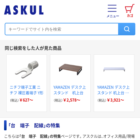
カゴ
メニュー
同じ検索をした人が見た商品
ニチフ端子工業 ニ
YAMAZEN デスク上
YAMAZEN デスク上
チフ 裸圧着端子 Y形
スタンド 机上台
スタンド 机上台 モ
ニター台
￥627～
￥2,578～
￥3,921～
（税込）
（税込）
（税込）
「台 端子 配線」の特集
こちらは
「台 端子 配線」の特集
ページです。アスクルは、オフィス用品/現場