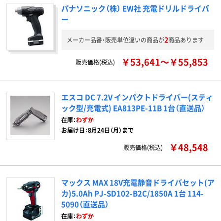
パナソニック（株） EW社 充電ドリルドライバ
ー
2
メーカー品番・販売単位違いの商品が
商品あります
￥53,641～￥55,853
販売価格(税込)
エスコ DC 7.2V インパクトドライバー(スティ
ック型/充電式) EA813PE-11B 1台（直送品）
在庫：
わずか
お届け日：8月24日（月）まで
￥48,548
販売価格(税込)
マックス MAX 18V充電静音ドライバセット(ア
カ)5.0Ah PJ-SD102-B2C/1850A 1台 114-
5090（直送品）
在庫：
わずか