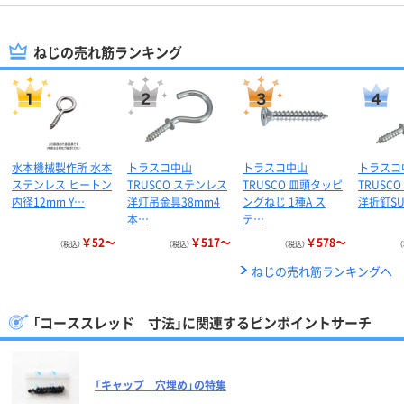
ねじの売れ筋ランキング
水本機械製作所 水本
トラスコ中山
トラスコ中山
トラスコ
ステンレス ヒートン
TRUSCO ステンレス
TRUSCO 皿頭タッピ
TRUSC
内径12mm Y…
洋灯吊金具38mm4
ングねじ 1種A ス
洋折釘SU
本…
テ…
￥52～
￥517～
￥578～
（税込）
（税込）
（税込）
ねじの売れ筋ランキングへ
「コーススレッド 寸法」に関連するピンポイントサーチ
「キャップ 穴埋め」の特集