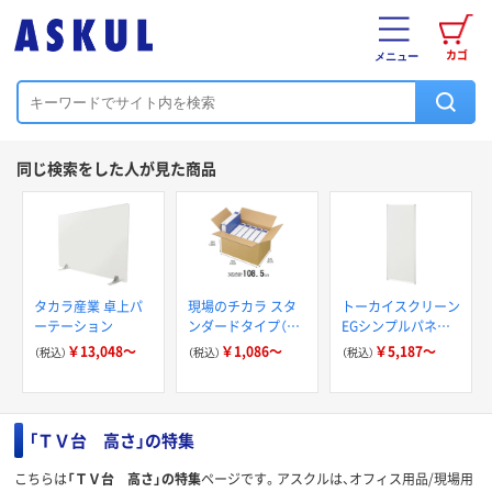
カゴ
メニュー
同じ検索をした人が見た商品
タカラ産業 卓上パ
現場のチカラ スタ
トーカイスクリーン
ーテーション
ンダードタイプ（K
EGシンプルパネル
ライナー）無地ダン
パーティション
￥13,048～
￥1,086～
￥5,187～
（税込）
（税込）
（税込）
ボール箱 FSC認証
オリジナル
「ＴＶ台 高さ」の特集
こちらは
「ＴＶ台 高さ」の特集
ページです。アスクルは、オフィス用品/現場用