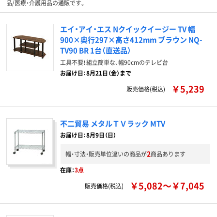
品/医療・介護用品の通販です。
エイ・アイ・エス Nクイックイージー TV 幅
900×奥行297×高さ412mm ブラウン NQ-
TV90 BR 1台（直送品）
工具不要！組立簡単な、幅90cmのテレビ台
お届け日：8月21日（金）まで
￥5,239
販売価格(税込)
不二貿易 メタルＴＶラック MTV
お届け日：8月9日（日）
2
幅・寸法・販売単位違いの商品が
商品あります
在庫：
3点
￥5,082～￥7,045
販売価格(税込)