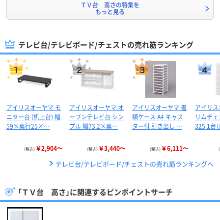
ＴＶ台 高さの特集を
もっと見る
テレビ台/テレビボード/チェストの売れ筋ランキング
アイリスオーヤマ モ
アイリスオーヤマ オ
アイリスオーヤマ 書
アイリス
ニター台 (机上台) 幅
ープンテレビ台 シン
類ケース A4 キャス
リムチェス
59×奥行25×…
プル 幅73.2×奥…
ター付 引き出し …
325 1台
￥2,904～
￥3,440～
￥6,111～
（税込）
（税込）
（税込）
テレビ台/テレビボード/チェストの売れ筋ランキングへ
「ＴＶ台 高さ」に関連するピンポイントサーチ