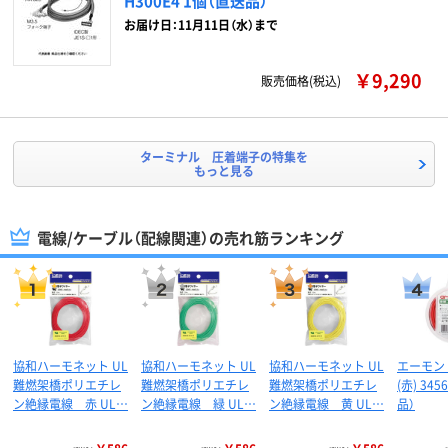
H300E4 1個（直送品）
お届け日：11月11日（水）まで
￥9,290
販売価格(税込)
ターミナル 圧着端子の特集を
もっと見る
電線/ケーブル（配線関連）の売れ筋ランキング
協和ハーモネット UL
協和ハーモネット UL
協和ハーモネット UL
エーモン
難燃架橋ポリエチレ
難燃架橋ポリエチレ
難燃架橋ポリエチレ
(赤) 34
ン絶縁電線 赤 UL…
ン絶縁電線 緑 UL…
ン絶縁電線 黄 UL…
品）