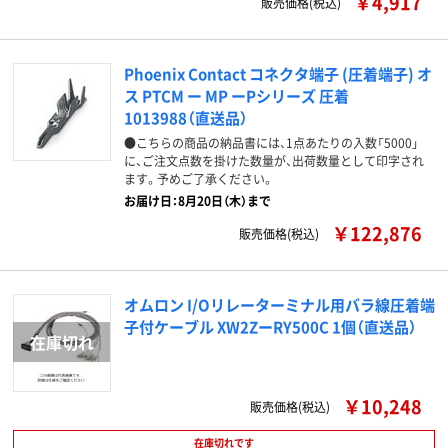
￥4,917
販売価格(税込)
Phoenix Contact コネクタ端子 (圧着端子) オ
ス PTCM ー MP ーPシリーズ 圧着
1013988（直送品）
●こちらの商品の納品書には、1点あたりの入数「5000」
に、ご注文点数を掛けた数量が、出荷数量として印字され
ます。予めご了承ください。
お届け日：8月20日（木）まで
￥122,876
販売価格(税込)
オムロン I/Oリレーターミナル用バラ線圧着端
子付ケーブル XW2ZーRY500C 1個（直送品）
￥10,248
販売価格(税込)
在庫切れです