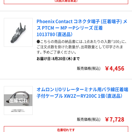
（次回入荷日未定）
Phoenix Contact コネクタ端子 (圧着端子) メ
ス PTCM ー MP ーPシリーズ 圧着
1013780（直送品）
●こちらの商品の納品書には、1点あたりの入数「100」に、
ご注文点数を掛けた数量が、出荷数量として印字されま
す。予めご了承ください。
お届け日：8月20日（木）まで
￥4,456
販売価格(税込)
オムロン I/Oリレーターミナル用バラ線圧着端
子付ケーブル XW2ZーRY200C 1個（直送品）
￥7,728
販売価格(税込)
在庫切れです