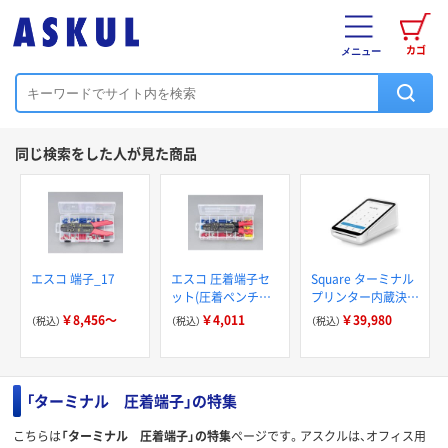
カゴ
メニュー
同じ検索をした人が見た商品
エスコ 端子_17
エスコ 圧着端子セ
Square ターミナル
ット(圧着ペンチ付)
プリンター内蔵決済
EA538NH-23 1組
端末 A-SKU-0609 1
￥8,456～
￥4,011
￥39,980
（税込）
（税込）
（税込）
（直送品）
台
「ターミナル 圧着端子」の特集
こちらは
「ターミナル 圧着端子」の特集
ページです。アスクルは、オフィス用