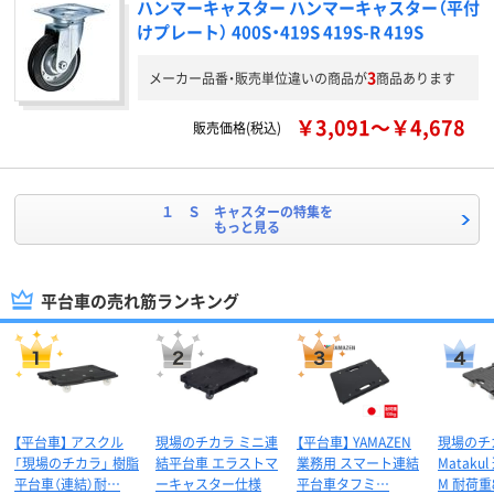
ハンマーキャスター ハンマーキャスター（平付
けプレート） 400S・419S 419S-R 419S
3
メーカー品番・販売単位違いの商品が
商品あります
￥3,091～￥4,678
販売価格(税込)
１ Ｓ キャスターの特集を
もっと見る
平台車の売れ筋ランキング
【平台車】 アスクル
現場のチカラ ミニ連
【平台車】 YAMAZEN
現場のチ
「現場のチカラ」 樹脂
結平台車 エラストマ
業務用 スマート連結
Mataku
平台車（連結）耐…
ーキャスター仕様
平台車タフミ…
M 耐荷重