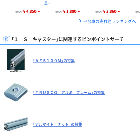
黒…
￥4,850～
￥1,880～
￥2,860～
（税込）
（税込）
（税込）
（税
平台車の売れ筋ランキングへ
「１ Ｓ キャスター」に関連するピンポイントサーチ
「ＡＦＳ１００Ｍ」の特集
「ＴＲＵＳＣＯ アルミ フレーム」の特集
「アルマイト ナット」の特集