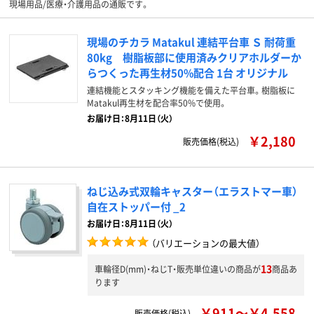
現場用品/医療・介護用品の通販です。
現場のチカラ Matakul 連結平台車 Ｓ 耐荷重
80kg 樹脂板部に使用済みクリアホルダーか
らつくった再生材50%配合 1台 オリジナル
連結機能とスタッキング機能を備えた平台車。樹脂板に
Matakul再生材を配合率50%で使用。
お届け日：8月11日（火）
￥2,180
販売価格(税込)
ねじ込み式双輪キャスター（エラストマー車）
自在ストッパー付 _2
お届け日：8月11日（火）
（バリエーションの最大値）
13
車輪径D(mm)・ねじT・販売単位違いの商品が
商品あ
ります
￥911～￥4,558
販売価格(税込)