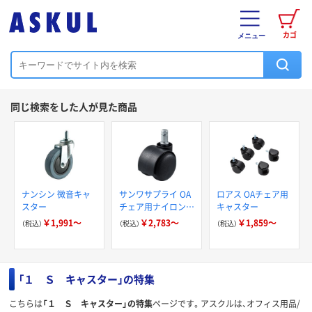
カゴ
メニュー
同じ検索をした人が見た商品
ナンシン 微音キャ
サンワサプライ OA
ロアス OAチェア用
スター
チェア用ナイロンキ
キャスター
ャスター
￥1,991～
￥2,783～
￥1,859～
（税込）
（税込）
（税込）
「１ Ｓ キャスター」の特集
こちらは
「１ Ｓ キャスター」の特集
ページです。アスクルは、オフィス用品/