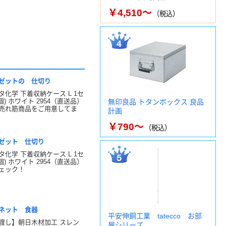
￥4,510～
（税込）
ゼットの 仕切り
タ化学 下着収納ケース L 1セ
個) ホワイト 2954（直送品）
無印良品 トタンボックス 良品
売れ筋商品をご用意してま
計画
￥790～
（税込）
ゼット 仕切り
タ化学 下着収納ケース L 1セ
個) ホワイト 2954（直送品）
ェック！
ネット 食器
平安伸銅工業 tatecco お部
渡し】朝日木材加工 スレン
屋シリーズ