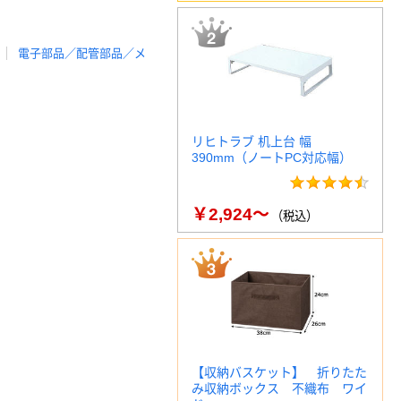
電子部品／配管部品／メ
リヒトラブ 机上台 幅
390mm（ノートPC対応幅）
￥2,924～
（税込）
【収納バスケット】 折りたた
み収納ボックス 不織布 ワイ