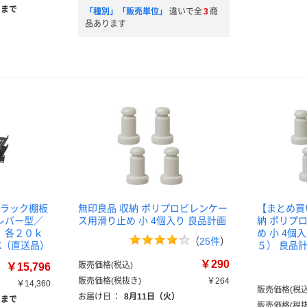
）まで
「種別」「販売単位」
違いで全
3
商
品あります
ーバーラック棚板
無印良品 収納 ポリプロピレンケー
【まとめ買
レバー型／
ス用滑り止め 小 4個入り 良品計画
納 ポリプ
 各２０ｋ
め 小 4個
（
25件
）
2PK（直送品）
５） 良品
￥290
販売価格(税込)
￥15,796
販売価格(税抜き)
￥264
￥14,360
販売価格(税込
お届け日
：
8月11日（火）
）まで
販売価格(税抜