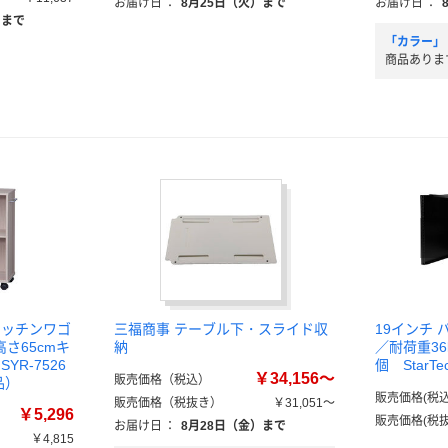
お届け日
：
8月25日（火）まで
お届け日
：
）まで
「カラー」
商品ありま
キッチンワゴ
三福商事 テーブル下・スライド収
19インチ
高さ65cmキ
納
／耐荷重36
YR-7526
個 StarT
￥34,156～
販売価格（税込）
品）
販売価格(税込
販売価格（税抜き）
￥31,051～
￥5,296
販売価格(税抜
お届け日
：
8月28日（金）まで
￥4,815