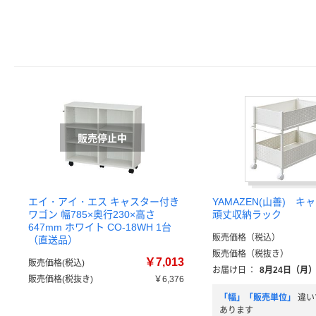
エイ・アイ・エス キャスター付き
YAMAZEN(山善) 
ワゴン 幅785×奥行230×高さ
頑丈収納ラック
647mm ホワイト CO-18WH 1台
販売価格（税込）
（直送品）
販売価格（税抜き）
￥7,013
販売価格(税込)
お届け日
：
8月24日（月
販売価格(税抜き)
￥6,376
「幅」「販売単位」
違い
あります