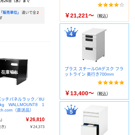
8月26日（水）まで
「販売単位」
違いで全
2
￥21,221～
（税込）
す
プラス スチールOAデスク フラ
ットライン 奥行き700mm
￥13,400～
（税込）
 パッチパネルラック／8U
kg WALLMOUNT8 1
ech.com（直送品）
￥26,810
)
き)
￥24,373