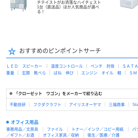
チテイストがお洒落なハイチェスト
1台（直送品）ほか人気商品が選べ
る！
おすすめのピンポイントサーチ
ＬＥＤ スピーカー
温度コントロール
ベンチ 肘掛
ＳＡＴ
重量
玄関 靴べら
ばね 伸び
エンジン オイル 軽
５Ｍ
「クローゼット ワゴン」をメーカーで絞り込む
不動技研
フクダクラフト
アイリスオーヤマ
三福商事
St
オフィス用品
事務用品／文房具
ファイル
トナー／インク／コピー用紙
パ
／ギフト／お酒
オフィス家具／収納
衛生／医療／介護