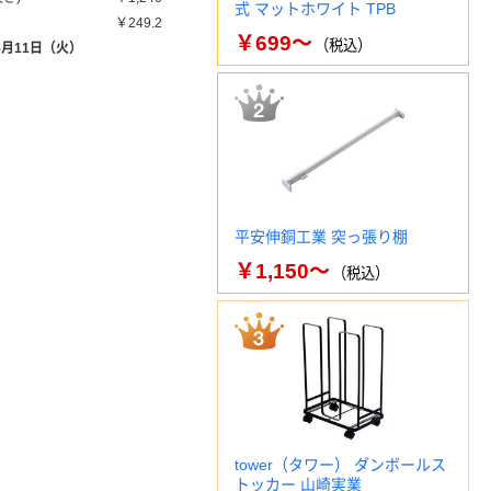
式 マットホワイト TPB
￥249.2
￥699～
（税込）
8月11日（火）
平安伸銅工業 突っ張り棚
￥1,150～
（税込）
tower（タワー） ダンボールス
トッカー 山崎実業