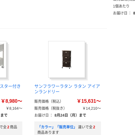
1個あたり
お届け日
：
キャスター付き
サンフラワーラタン ラタン アイア
ンランドリー
￥8,980～
￥15,631～
販売価格（税込）
￥8,164～
販売価格（税抜き）
￥14,210～
）まで
お届け日
：
8月24日（月）まで
で全
2
商品
「カラー」「販売単位」
違いで全
2
商品あります