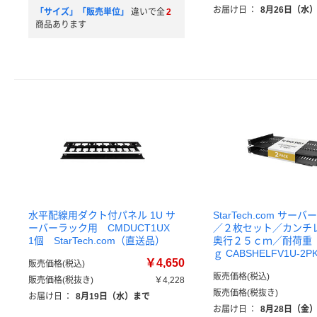
お届け日
：
8月26日（水
「サイズ」「販売単位」
違いで全
2
商品あります
水平配線用ダクト付パネル 1U サ
StarTech.com サ
ーバーラック用 CMDUCT1UX
／２枚セット／カンチ
1個 StarTech.com（直送品）
奥行２５ｃｍ／耐荷重
ｇ CABSHELFV1U-
￥4,650
販売価格(税込)
販売価格(税込)
販売価格(税抜き)
￥4,228
販売価格(税抜き)
お届け日
：
8月19日（水）まで
お届け日
：
8月28日（金