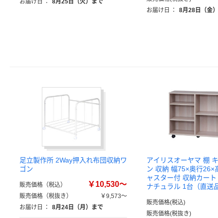
お届け日
：
8月25日（火）まで
お届け日
：
8月28日（金
足立製作所 2Way押入れ布団収納ワ
アイリスオーヤマ 棚 
ゴン
ン 収納 幅75×奥行26×
ャスター付 収納カート S
￥10,530～
販売価格（税込）
ナチュラル 1台（直送
販売価格（税抜き）
￥9,573～
販売価格(税込)
お届け日
：
8月24日（月）まで
販売価格(税抜き)