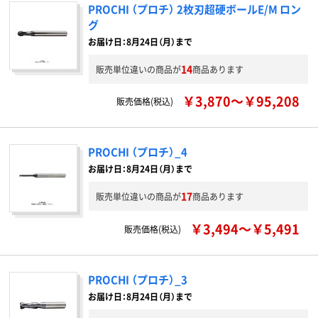
PROCHI （プロチ） 2枚刃超硬ボールE/M ロン
グ
お届け日：8月24日（月）まで
14
販売単位違いの商品が
商品あります
￥3,870～￥95,208
販売価格(税込)
PROCHI （プロチ）_4
お届け日：8月24日（月）まで
17
販売単位違いの商品が
商品あります
￥3,494～￥5,491
販売価格(税込)
PROCHI （プロチ）_3
お届け日：8月24日（月）まで