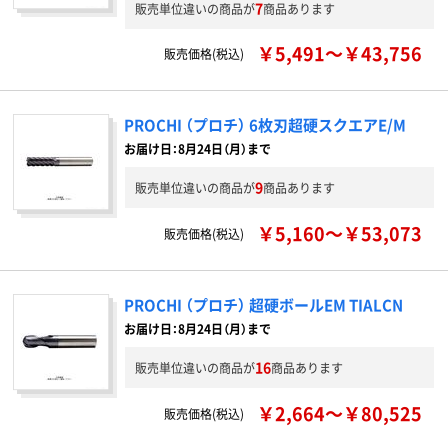
7
販売単位違いの商品が
商品あります
￥5,491～￥43,756
販売価格(税込)
PROCHI （プロチ） 6枚刃超硬スクエアE/M
お届け日：8月24日（月）まで
9
販売単位違いの商品が
商品あります
￥5,160～￥53,073
販売価格(税込)
PROCHI （プロチ） 超硬ボールEM TIALCN
お届け日：8月24日（月）まで
16
販売単位違いの商品が
商品あります
￥2,664～￥80,525
販売価格(税込)