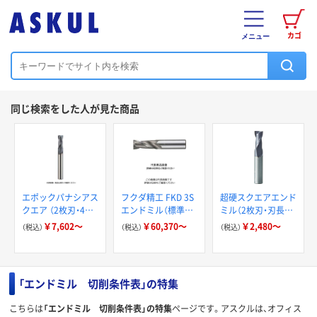
カゴ
メニュー
同じ検索をした人が見た商品
エポックパナシアス
フクダ精工 FKD 3S
超硬スクエアエンド
クエア （2枚刃・4枚
エンドミル（標準刃）
ミル（2枚刃・刃長シ
刃）
2SF 42
ョートタイプ）
￥7,602～
￥60,370～
￥2,480～
（税込）
（税込）
（税込）
「エンドミル 切削条件表」の特集
こちらは
「エンドミル 切削条件表」の特集
ページです。アスクルは、オフィス