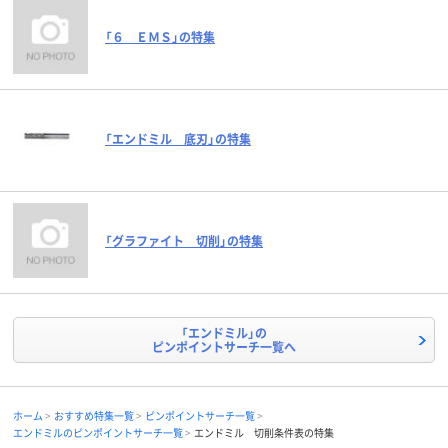
「６ ＥＭＳ」の特集
「エンドミル 底刃」の特集
「グラファイト 切削」の特集
「エンドミル」の
ピンポイントサーチ一覧へ
ホーム
おすすめ特集一覧
ピンポイントサーチ一覧
エンドミルのピンポイントサーチ一覧
エンドミル 切削条件表の特集