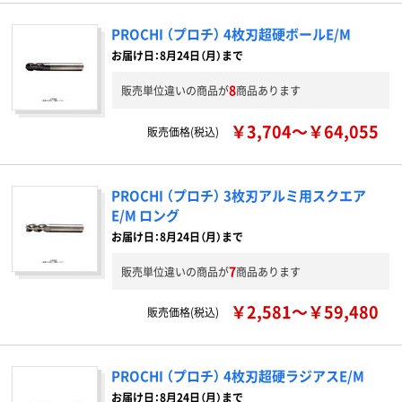
PROCHI （プロチ） 4枚刃超硬ボールE/M
お届け日：8月24日（月）まで
8
販売単位違いの商品が
商品あります
￥3,704～￥64,055
販売価格(税込)
PROCHI （プロチ） 3枚刃アルミ用スクエア
E/M ロング
お届け日：8月24日（月）まで
7
販売単位違いの商品が
商品あります
￥2,581～￥59,480
販売価格(税込)
PROCHI （プロチ） 4枚刃超硬ラジアスE/M
お届け日：8月24日（月）まで