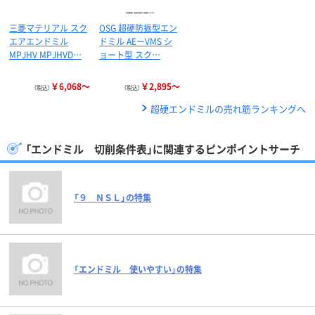
三菱マテリアル スク
OSG 超硬防振型エン
エアエンドミル
ドミル AEーVMS シ
MPJHV MPJHVD…
ョート型 スク…
￥6,068～
￥2,895～
（税込）
（税込）
超硬エンドミルの売れ筋ランキングへ
「エンドミル 切削条件表」に関連するピンポイントサーチ
「９ ＮＳＬ」の特集
「エンドミル 使いやすい」の特集