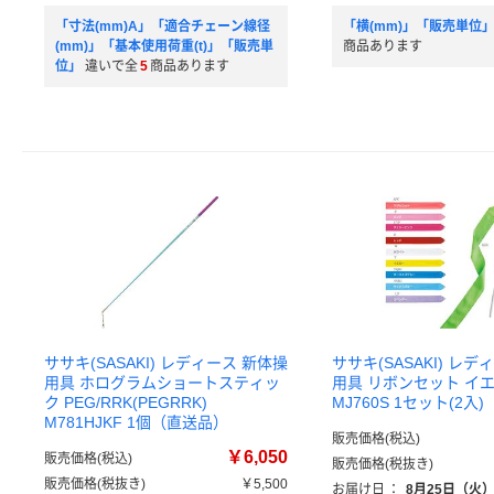
「寸法(mm)A」「適合チェーン線径
「横(mm)」「販売単位
(mm)」「基本使用荷重(t)」「販売単
商品あります
位」
違いで全
5
商品あります
ササキ(SASAKI) レディース 新体操
ササキ(SASAKI) レ
用具 ホログラムショートスティッ
用具 リボンセット イエ
ク PEG/RRK(PEGRRK)
MJ760S 1セット(2入
M781HJKF 1個（直送品）
販売価格(税込)
￥6,050
販売価格(税込)
販売価格(税抜き)
販売価格(税抜き)
￥5,500
お届け日
：
8月25日（火