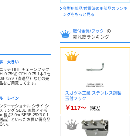
金型用部品/位置決め用部品のランキ
ングをもっと見る
の
取付金具/フック
売れ筋ランキング
事 大きい
エッチ HHH チェーンフック
FHL0.75付) CFHL0.75 1本(1セ
808-7379（直送品）などの売
品をご用意してます。
スガツネ工業 ステンレス鋼製
ル レイン
玉付フック
ンターナショナル シライ シ
￥117～
（税込）
スリング SE3E 両端アイ形
 長さ3.0m SE3E-25X3.0 1
送品）といったお買い得商品
ろい。