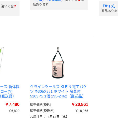
「寸法」「販売単位」
違いで全
4
商
品あります
」
違いで全
2
「サイズ」
商品ありま
ディース 新体操
クラインツールズ KLEIN 電工バケ
ロー(Y)
ツ Φ305X381 ホワイト 吊具付
)（直送品）
5109PS 1個 195-2462（直送品）
￥7,480
￥20,861
販売価格(税込)
￥6,800
販売価格(税抜き)
￥18,965
）
お届け日
：
8月12日（水）