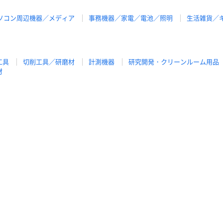
ソコン周辺機器／メディア
事務機器／家電／電池／照明
生活雑貨／
工具
切削工具／研磨材
計測機器
研究開発・クリーンルーム用品
材