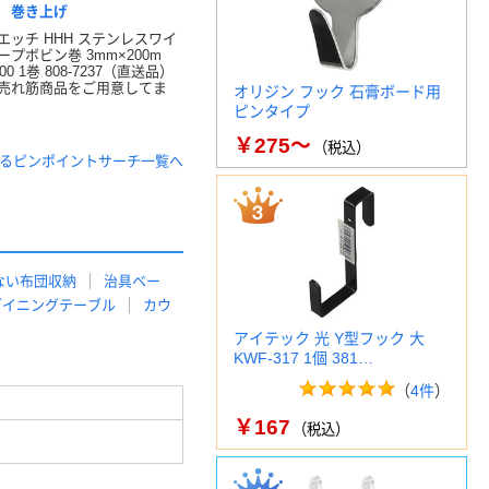
 巻き上げ
エッチ HHH ステンレスワイ
プボビン巻 3mm×200m
00 1巻 808-7237（直送品）
売れ筋商品をご用意してま
オリジン フック 石膏ボード用
ピンタイプ
￥275～
（税込）
するピンポイントサーチ一覧へ
ない布団収納
治具ベー
ダイニングテーブル
カウ
アイテック 光 Y型フック 大
KWF-317 1個 381…
（
4件
）
￥167
（税込）