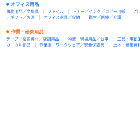
オフィス用品
事務用品／文房具
ファイル
トナー／インク／コピー用紙
パ
／ギフト／お酒
オフィス家具／収納
衛生／医療／介護
作業・研究用品
テープ／梱包資材／店舗用品
物流・現場用品／台車
工具・電動
カニカル部品
作業服／ワークウェア／安全保護具
土木・建築資