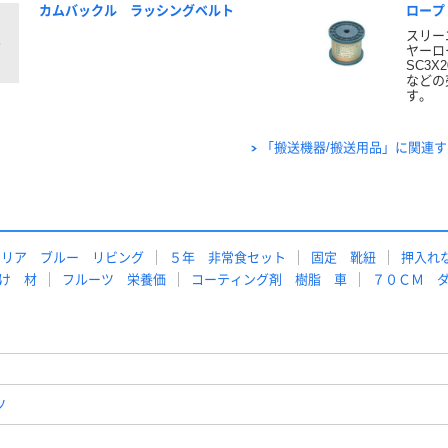
カムバックル ラッシングベルト
ロープ
スリー
ヤーロー
SC3X2
などの
す。
「搬送機器/搬送用品」に関連
テリア ブルー リビング
５年 非常食セット
固定 靴紐
押入れ
け 材
フルーツ 栄養価
コーティング剤 樹脂 車
７０ＣＭ 
ツ