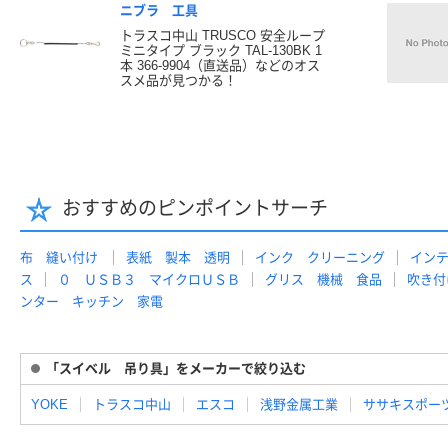
ニブラ 工具
トラスコ中山 TRUSCO 安全ループ
ミニタイプ ブラック TAL-130BK 1
本 366-9904（直送品）などのオス
スメ品が見つかる！
おすすめのピンポイントサーチ
布 縫い付け
表紙 製本 透明
インク クリーニング
イン
ス
０ ＵＳＢ３ マイクロＵＳＢ
グリス 機械 食品
吹き付
ンター キッチン 家電
「スイベル 吊り具」をメーカーで絞り込む
YOKE
トラスコ中山
エスコ
浅野金属工業
ササキスポー