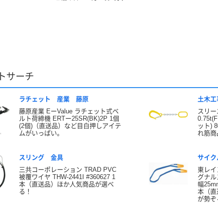
トサーチ
ラチェット 産業 藤原
土木工
藤原産業 EーValue ラチェット式ベ
スリー
ルト荷締機 ERTー25SR(BK)2P 1個
0.75t(
(2個)（直送品）など目白押しアイテ
ット) 
ムがいっぱい。
れ筋商
スリング 金具
サイク
三共コーポレーション TRAD PVC
東レイ
被覆ワイヤ THW-2441I #360627 1
グナル
本（直送品）ほか人気商品が選べ
幅25mm
る！
本（直
が勢ぞ