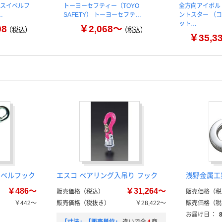
 スイベルフ
トーヨーセフティー（TOYO
全方向アイボル
…
SAFETY） トーヨーセフテ…
ントスター （
ット…
98
￥2,068～
（税込）
（税込）
￥35,3
イベルフック
エスコ ベアリング入吊り フック
浅野金属工
￥486～
￥31,264～
販売価格（税込）
販売価格（税
￥442～
販売価格（税抜き）
￥28,422～
販売価格（税
）
お届け日
：