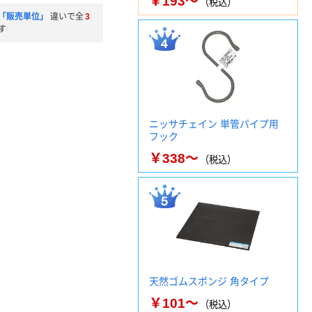
￥193～
（税込）
「販売単位」
違いで全
3
す
ニッサチェイン 単管パイプ用
フック
￥338～
（税込）
天然ゴムスポンジ 角タイプ
￥101～
（税込）