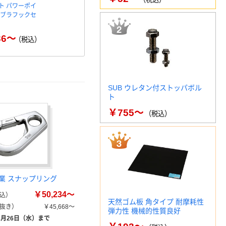
ト パワーポイ
プラス ホーローホワイトボ
プラス ア
コブラフックセ
ード 行動予定
ード 罫引行
36～
（税込）
￥7,135～
￥2
（税込）
SUB ウレタン付ストッパボル
ト
￥755～
（税込）
業 スナップリング
￥50,234～
込）
天然ゴム板 角タイプ 耐摩耗性
抜き）
￥45,668～
弾力性 機械的性質良好
8月26日（水）まで