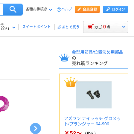
各種お手続き
ヘルプ
け先
0
スイートポイント
カゴ
点
あとで買う
-0061
金型用部品/位置決め用部品
の
売れ筋ランキング
アズワン ナイラッチ グロメッ
ト/プランジャー 64-906…
￥52～
（税込）