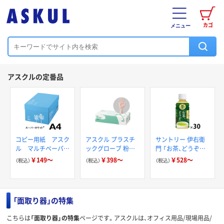
カゴ
メニュー
アスクルの定番品
コピー用紙 アスク
アスクル プラスチ
サントリー 伊右衛
ル マルチペーパー
ックグローブ 粉な
門 「お茶、どうぞ。」
スーパーホワイト+
し（パウダーフリー）
緑茶
￥149～
￥398～
￥528～
（税込）
（税込）
（税込）
「面取り器」の特集
こちらは
「面取り器」の特集
ページです。アスクルは、オフィス用品/現場用品/