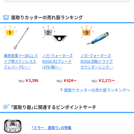
面取りカッターの売れ筋ランキング
藤原産業 YーSK11 パ
ノガ・ウォーターズ
ノガ・ウォーターズ
イプ柄ステンレスス
NOGA R2ブレード
NOGA 回転ドライブ
クレパー PSー…
(1Pk(箱)=…
カウンターシンク …
￥3,396
￥624～
￥2,171～
（税込）
（税込）
（税込）
面取りカッターの売れ筋ランキングへ
「面取り器」に関連するピンポイントサーチ
「ミラー 面取り」の特集