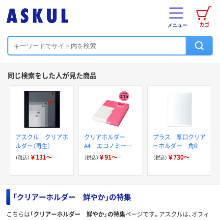
カゴ
メニュー
同じ検索をした人が見た商品
アスクル クリアホ
クリアホルダー
プラス 厚口クリア
ルダー（再生）
A4 エコノミース
ーホルダー 角R
リム アスクル フ
￥131～
￥91～
￥730～
（税込）
（税込）
（税込）
ァイル
「クリアーホルダー 鮮やか」の特集
こちらは
「クリアーホルダー 鮮やか」の特集
ページです。アスクルは、オフィ