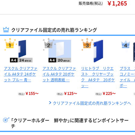
￥1,265
販売価格(税込)
クリアファイル固定式の売れ筋ランキング
アスクル クリアファ
アスクル クリアファ
リヒトラブ リクエ
プラス 
イル A4タテ 24ポケ
イル A4タテ 20ポケ
スト クリヤーブッ
コノミー
ット ブルー 青…
ット 透明表紙 …
ク A4タテ 20ポケ
ァイル A
ッ…
ポ…
￥155～
￥125～
￥225～
（税込）
（税込）
（税込）
クリアファイル固定式の売れ筋ランキングへ
「クリアーホルダー 鮮やか」に関連するピンポイントサー
チ