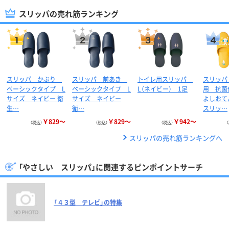
スリッパの売れ筋ランキング
スリッパ かぶり
スリッパ 前あき
トイレ用スリッパ
スリッパ
ベーシックタイプ L
ベーシックタイプ L
L（ネイビー） 1足
用 抗菌
サイズ ネイビー 衛
サイズ ネイビー
よしおて
生…
衛…
スリッ…
￥829～
￥829～
￥942～
（税込）
（税込）
（税込）
スリッパの売れ筋ランキングへ
「やさしい スリッパ」に関連するピンポイントサーチ
「４３型 テレビ」の特集