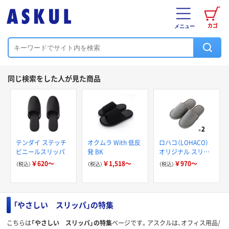
カゴ
メニュー
同じ検索をした人が見た商品
テンダイ ステッチ
オクムラ With 低反
ロハコ（LOHACO）
ビニールスリッパ
発 BK
オリジナル スリッ
パ 外縫いタイプ 室
￥620～
￥1,518～
￥970～
（税込）
（税込）
（税込）
内 洗える 静音 滑り
止め付き
「やさしい スリッパ」の特集
こちらは
「やさしい スリッパ」の特集
ページです。アスクルは、オフィス用品/