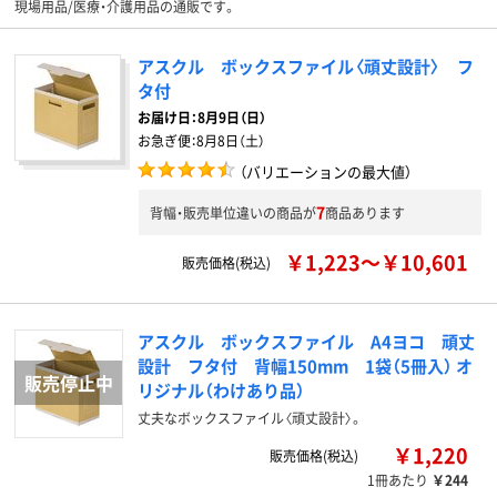
現場用品/医療・介護用品の通販です。
アスクル ボックスファイル〈頑丈設計〉 フ
タ付
お届け日：
8月9日（日）
お急ぎ便：
8月8日（土）
（バリエーションの最大値）
7
背幅・販売単位違いの商品が
商品あります
￥1,223～￥10,601
販売価格(税込)
アスクル ボックスファイル A4ヨコ 頑丈
設計 フタ付 背幅150mm 1袋（5冊入） オ
リジナル（わけあり品）
丈夫なボックスファイル〈頑丈設計〉。
￥1,220
販売価格(税込)
1冊あたり
￥244