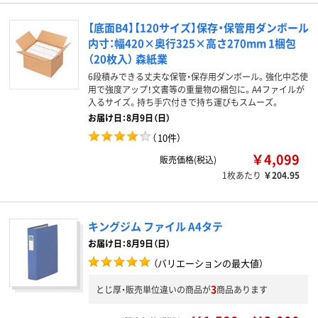
【底面B4】【120サイズ】保存・保管用ダンボール
内寸：幅420×奥行325×高さ270mm 1梱包
（20枚入） 森紙業
6段積みできる丈夫な保管・保存用ダンボール。強化中芯使
用で強度アップ！文書等の重量物の梱包に。A4ファイルが
入るサイズ。持ち手穴付きで持ち運びもスムーズ。
お届け日：8月9日（日）
（
10件
）
￥4,099
販売価格(税込)
1枚あたり
￥204.95
キングジム ファイル A4タテ
お届け日：8月9日（日）
（バリエーションの最大値）
3
とじ厚・販売単位違いの商品が
商品あります