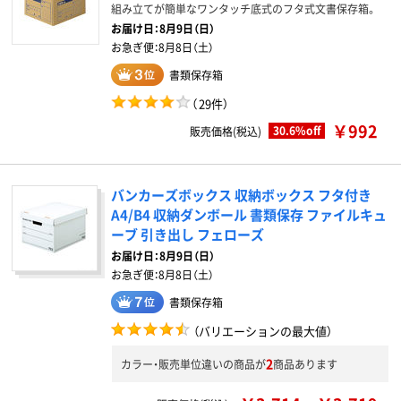
組み立てが簡単なワンタッチ底式のフタ式文書保存箱。
お届け日：
8月9日（日）
お急ぎ便：
8月8日（土）
書類保存箱
（
29件
）
￥992
30.6%off
販売価格(税込)
バンカーズボックス 収納ボックス フタ付き
A4/B4 収納ダンボール 書類保存 ファイルキュ
ーブ 引き出し フェローズ
お届け日：
8月9日（日）
お急ぎ便：
8月8日（土）
書類保存箱
（バリエーションの最大値）
2
カラー・販売単位違いの商品が
商品あります