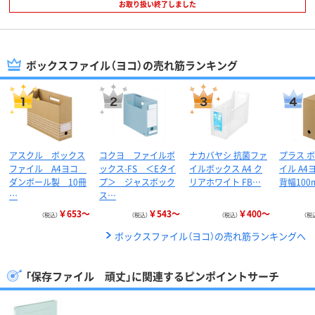
お取り扱い終了しました
ボックスファイル（ヨコ）の売れ筋ランキング
アスクル ボックス
コクヨ ファイルボ
ナカバヤシ 抗菌ファ
プラス 
ファイル A4ヨコ
ックス-FS ＜Eタイ
イルボックス A4 ク
イル A4
ダンボール製 10冊
プ＞ ジャスボック
リアホワイト FB…
背幅100
…
ス…
￥653～
￥543～
￥400～
（税込）
（税込）
（税込）
（税
ボックスファイル（ヨコ）の売れ筋ランキングへ
「保存ファイル 頑丈」に関連するピンポイントサーチ