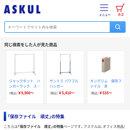
カゴ
メニュー
同じ検索をした人が見た商品
ジャックポット ハ
サントミ パワフル
キングジム 保存フ
ンガーラック スト
ハンガー
ァイル 赤
ロンガー
￥9,900～
￥5,410～
￥535～
（税込）
（税込）
（税込）
「保存ファイル 頑丈」の特集
こちらは
「保存ファイル 頑丈」の特集
ページです。アスクルは、オフィス用品/