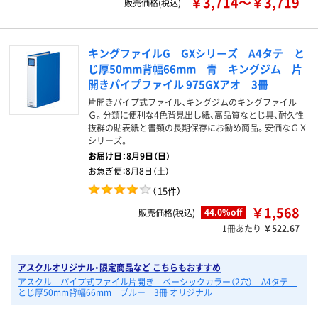
￥3,714～￥3,719
販売価格(税込)
キングファイルG GXシリーズ A4タテ と
じ厚50mm背幅66mm 青 キングジム 片
開きパイプファイル 975GXアオ 3冊
片開きパイプ式ファイル、キングジムのキングファイル
Ｇ。分類に便利な4色背見出し紙、高品質なとじ具、耐久性
抜群の貼表紙と書類の長期保存にお勧め商品。安価なＧＸ
シリーズ。
お届け日：
8月9日（日）
お急ぎ便：
8月8日（土）
（
15件
）
￥1,568
44.0%off
販売価格(税込)
1冊あたり
￥522.67
アスクルオリジナル・限定商品など こちらもおすすめ
アスクル パイプ式ファイル片開き ベーシックカラー（2穴） A4タテ
とじ厚50mm背幅66mm ブルー 3冊 オリジナル