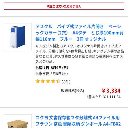
現在ご注文いただけません
アスクル パイプ式ファイル片開き ベーシ
ックカラー（2穴） A4タテ とじ厚100mm背
幅116mm ブルー 3冊 オリジナル
キングジム製造のアスクルオリジナル片開きパイプ式フ
ァイル。分類に便利な4色背見出し紙、キングジム製の高品
質なとじ具、耐久性抜群の貼表紙と書類の長期保存にオス
スメの商品。
お届け日：
8月9日（日）
お急ぎ便：
8月8日（土）
（
8件
）
￥3,334
販売価格(税込)
1冊あたり
￥1,111.34
コクヨ 文書保存箱フタ分離式 A4ファイル用
ブラウン 茶色 書類収納 ダンボール A4-FBX2