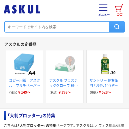
カゴ
メニュー
アスクルの定番品
コピー用紙 アスク
アスクル プラスチ
サントリー 伊右衛
ル マルチペーパー
ックグローブ 粉な
門 「お茶、どうぞ。」
スーパーホワイト+
し（パウダーフリー）
緑茶
￥149～
￥398～
￥528～
（税込）
（税込）
（税込）
「大判プロッター」の特集
こちらは
「大判プロッター」の特集
ページです。アスクルは、オフィス用品/現場