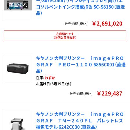
ー/SureColor/サイン&ディスプレイ向け/エ
コソルベントインク搭載/6色 SC-S8150（直送
品）
￥2,691,020
販売価格(税込)
在庫切れです
（次回入荷日未定）
キヤノン 大判プリンター ｉｍａｇｅＰＲＯ
ＧＲＡＦ ＰＲＯー１１００ 6856C001（直送
品）
在庫：
わずか
お届け日：8月19日（水）
￥229,487
販売価格(税込)
キヤノン 大判プリンター ｉｍａｇｅＰＲＯ
ＧＲＡＦ ＴＭー２４０ＰＬ パレットレス
梱包モデル 6242C030（直送品）