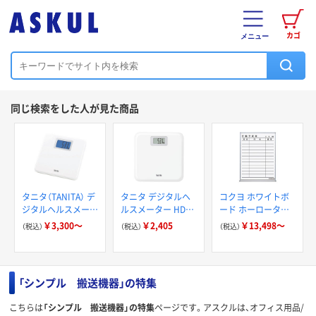
カゴ
メニュー
同じ検索をした人が見た商品
タニタ（TANITA） デ
タニタ デジタルヘ
コクヨ ホワイトボ
ジタルヘルスメータ
ルスメーター HDー
ード ホーロータイ
ー
671WH
プ 行動予定表
￥3,300～
￥2,405
￥13,498～
（税込）
（税込）
（税込）
「シンプル 搬送機器」の特集
こちらは
「シンプル 搬送機器」の特集
ページです。アスクルは、オフィス用品/