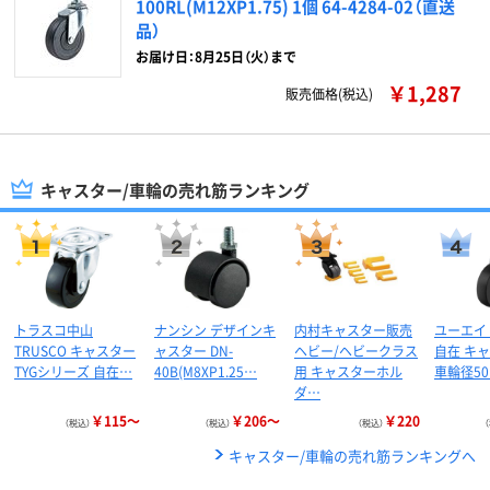
100RL(M12XP1.75) 1個 64-4284-02（直送
品）
お届け日：8月25日（火）まで
￥1,287
販売価格(税込)
キャスター/車輪の売れ筋ランキング
トラスコ中山
ナンシン デザインキ
内村キャスター販売
ユーエイ
TRUSCO キャスター
ャスター DN-
ヘビー/ヘビークラス
自在 キ
TYGシリーズ 自在…
40B(M8XP1.25…
用 キャスターホル
車輪径5
ダ…
￥115～
￥206～
￥220
（税込）
（税込）
（税込）
キャスター/車輪の売れ筋ランキングへ