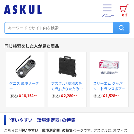
カゴ
メニュー
同じ検索をした人が見た商品
ケニス 環境メータ
アスクル「現場のチ
スリーエム ジャパ
ー
カラ」 折りたたみコ
ン トランスポア
ンテナキャリーカー
ホワイト サージカ
￥18,154～
￥2,280～
￥1,528～
（税込）
（税込）
（税込）
ト
ルテープ
「使いやすい 環境測定器」の特集
こちらは
「使いやすい 環境測定器」の特集
ページです。アスクルは、オフィス