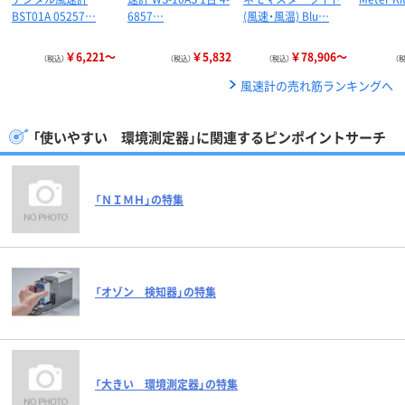
BST01A 05257…
6857…
(風速・風温) Blu…
￥6,221～
￥5,832
￥78,906～
（税込）
（税込）
（税込）
（
風速計の売れ筋ランキングへ
「使いやすい 環境測定器」に関連するピンポイントサーチ
「ＮＩＭＨ」の特集
「オゾン 検知器」の特集
「大きい 環境測定器」の特集