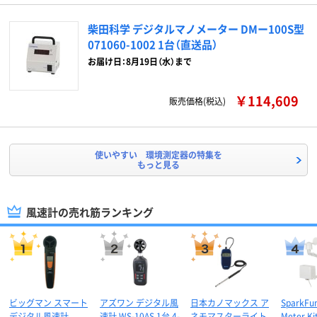
柴田科学 デジタルマノメーター DMー100S型
071060-1002 1台（直送品）
お届け日：8月19日（水）まで
￥114,609
販売価格(税込)
使いやすい 環境測定器の特集を
もっと見る
風速計の売れ筋ランキング
ビッグマン スマート
アズワン デジタル風
日本カノマックス ア
SparkFu
デジタル風速計
速計 WS-10AS 1台 4-
ネモマスターライト
Meter Ki