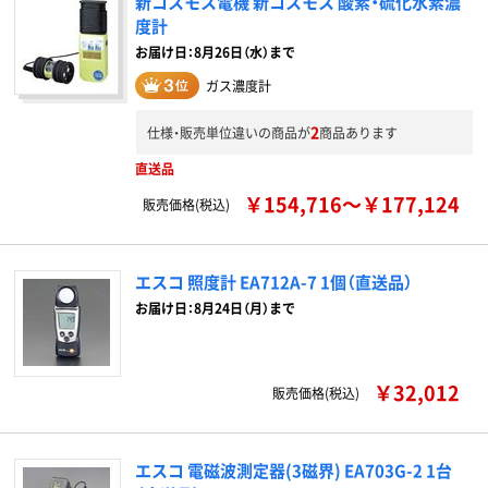
新コスモス電機 新コスモス 酸素・硫化水素濃
度計
お届け日：8月26日（水）まで
ガス濃度計
2
仕様・販売単位違いの商品が
商品あります
直送品
￥154,716～￥177,124
販売価格(税込)
エスコ 照度計 EA712A-7 1個（直送品）
お届け日：8月24日（月）まで
￥32,012
販売価格(税込)
エスコ 電磁波測定器(3磁界) EA703G-2 1台