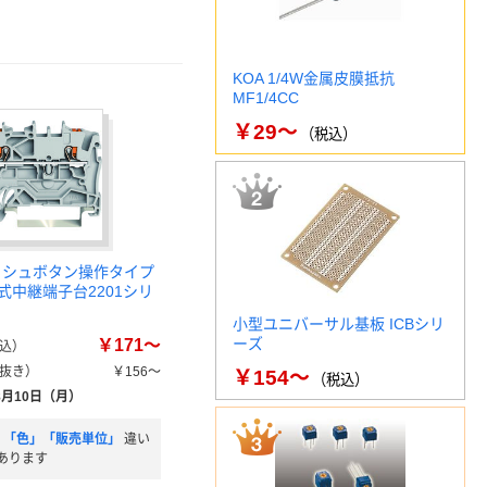
KOA 1/4W金属皮膜抵抗
MF1/4CC
￥29～
（税込）
プッシュボタン操作タイプ
式中継端子台2201シリ
小型ユニバーサル基板 ICBシリ
ーズ
￥171～
込）
抜き）
￥156～
￥154～
（税込）
8月10日（月）
)」「色」「販売単位」
違い
あります