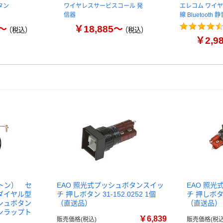
タン
ワイヤレスサービスコール 発
エレコム ワイヤ
信器
線 Bluetooth 
～
￥18,885～
（税込）
（税込）
￥2,9
ジントン） セ
EAO 照光式プッシュボタンスイッ
EAO 照
ダイヤル型
チ 押しボタン 31-152.0252 1個
チ 押しボタン 
シュボタン
（直送品）
（直送品）
ンラップト
￥6,839
販売価格(税込)
販売価格(税込