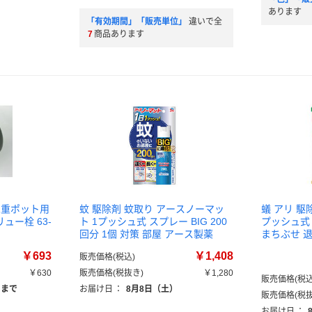
あります
「有効期間」「販売単位」
違いで全
7
商品あります
二重ポット用
蚊 駆除剤 蚊取り アースノーマッ
蟻 アリ 駆
ュー栓 63-
ト 1プッシュ式 スプレー BIG 200
プッシュ式 
）
回分 1個 対策 部屋 アース製薬
まちぶせ 
￥693
￥1,408
販売価格(税込)
￥630
販売価格(税抜き)
￥1,280
販売価格(税込
）まで
お届け日
：
8月8日（土）
販売価格(税抜
お届け日
：