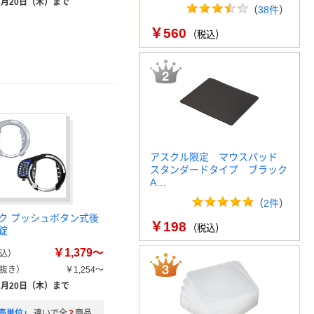
8月20日（木）まで
（
38件
）
￥560
（税込）
アスクル限定 マウスパッド
スタンダードタイプ ブラック
A…
（
2件
）
ク プッシュボタン式後
￥198
（税込）
錠
￥1,379～
込）
抜き）
￥1,254～
8月20日（木）まで
売単位」
違いで全
2
商品