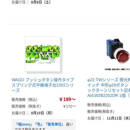
お届け日
：
8月8日（土）
WAGO プッシュボタン操作タイプ
φ22 TWシリーズ 照
スプリング式中継端子台2202シリ
イッチ 中形φ29ボタン
ーズ
ックターンリセット記名
AVLW3B2202DR 1
￥189～
販売価格（税込）
販売価格(税込)
販売価格（税抜き）
￥172～
販売価格(税抜き)
お届け日
：
8月10日（月）
お届け日
：
11月11日（
「幅(mm)」「色」「販売単位」
違い
で全
7
商品あります