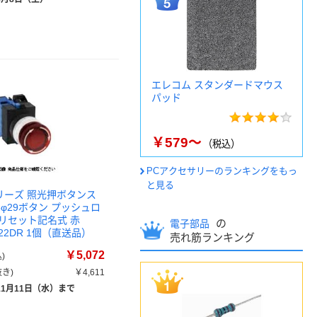
エレコム スタンダードマウス
パッド
￥579～
（税込）
PCアクセサリーのランキングをもっ
と見る
シリーズ 照光押ボタンス
φ29ボタン プッシュロ
リセット記名式 赤
の
電子部品
622DR 1個（直送品）
売れ筋ランキング
￥5,072
)
き)
￥4,611
11月11日（水）まで