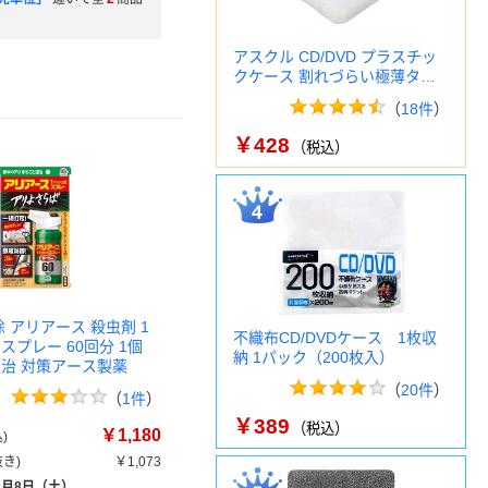
アスクル CD/DVD プラスチッ
クケース 割れづらい極薄タ…
（
18件
）
￥428
（税込）
除 アリアース 殺虫剤 1
不織布CD/DVDケース 1枚収
スプレー 60回分 1個
納 1パック（200枚入）
退治 対策アース製薬
（
20件
）
（
1件
）
￥389
（税込）
￥1,180
)
き)
￥1,073
8月8日（土）