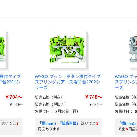
ン操作タイプ
WAGO プッシュボタン操作タイプ
WAGO 
台2201シ
スプリング式アース端子台2202シ
スプリング
リーズ
ーズ
￥704～
￥748～
販売価格（税込）
販売価格（税
￥640～
販売価格（税抜き）
￥680～
販売価格（税
）
お届け日
：
8月10日（月）
お届け日
：
」
違いで全
3
「幅(mm)」「販売単位」
違いで全
2
「幅(mm
商品あります
で全
6
商品