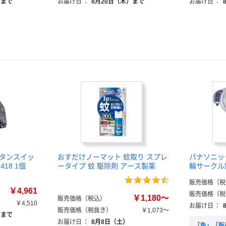
）まで
お届け日
：
8月20日（木）まで
お届け日
：
ボタンスイッ
おすだけノーマット 蚊取り スプレ
パナソニッ
418 1個
ータイプ 蚊 駆除剤 アース製薬
輪サークル
販売価格（税
￥4,961
販売価格（税
￥1,180～
販売価格（税込）
￥4,510
お届け日
：
販売価格（税抜き）
￥1,073～
）まで
お届け日
：
8月8日（土）
「色」「販