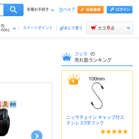
各種お手続き
ヘルプ
け先
0
スイートポイント
カゴ
点
あとで買う
-0061
の
フック
売れ筋ランキング
ニッサチェイン キャップ付ス
テンレスS字フック