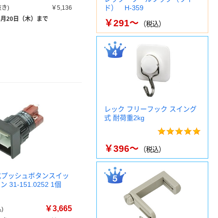
ド） H-359
き)
￥5,136
8月20日（木）まで
￥291～
（税込）
レック フリーフック スイング
式 耐荷重2kg
￥396～
（税込）
光式プッシュボタンスイッ
31-151.0252 1個
￥3,665
)