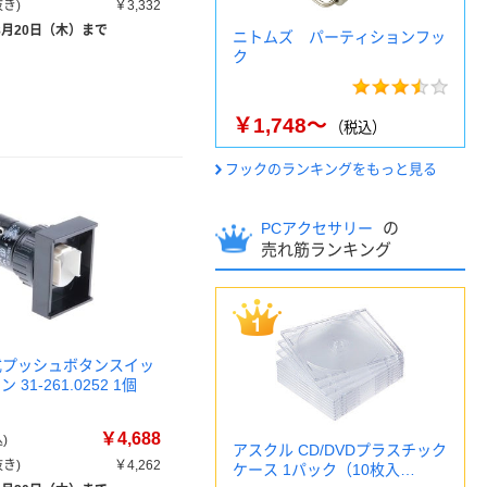
き)
￥3,332
8月20日（木）まで
ニトムズ パーティションフッ
ク
￥1,748～
（税込）
フックのランキングをもっと見る
の
PCアクセサリー
売れ筋ランキング
光式プッシュボタンスイッ
31-261.0252 1個
￥4,688
)
アスクル CD/DVDプラスチック
き)
￥4,262
ケース 1パック（10枚入…