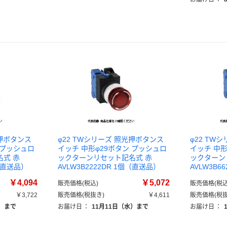
光押ボタンス
φ22 TWシリーズ 照光押ボタンス
φ22 TW
 プッシュロ
イッチ 中形φ29ボタン プッシュロ
イッチ 中形
式 赤
ックターンリセット記名式 赤
ックターン
個（直送品）
AVLW3B2222DR 1個（直送品）
AVLW3B6
￥4,094
￥5,072
販売価格(税込)
販売価格(税込
￥3,722
販売価格(税抜き)
￥4,611
販売価格(税抜
水）まで
お届け日
：
11月11日（水）まで
お届け日
：