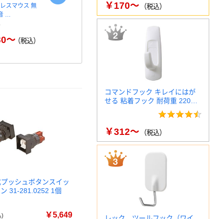
￥170～
レスマウス 無
エレコム BlueLEDマウス/無
ワイヤレスマ
（税込）
静音 …
線/5ボタン/静音
2.4GHz M
80～
￥1,730～
￥1
（税込）
（税込）
コマンドフック キレイにはが
せる 粘着フック 耐荷重 220…
￥312～
（税込）
光式プッシュボタンスイッ
31-281.0252 1個
￥5,649
)
レック ツールフック（ワイ