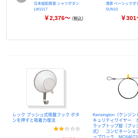
日本紐釦貿易 シャツボタン
清原 ベーシックボ
LW1017
SUN10
￥2,376～
￥301
（税込）
レック プッシュ式吸盤フック ボタ
Kensington（ケン
ンを押すと吸着力復活
キュリティワイヤー 
ラップトップ錠（プッ
式） コンビネーショ
ップロック MC64673