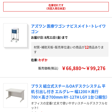
在庫切れです
（次回入荷日未定）
アズワン 医療ワゴン ナビスメイト・トレイワ
ゴン
お届け日：8月21日（金）まで
12
材質・補助天板・販売単位違いの商品が
商品ありま
す
在庫：
わずか
￥66,880～￥99,276
販売価格(税込)
プラス 組立式スチールOAデスクシステム 平
机 引出し付き エルグレー 幅1200×奥行
700×高さ700mm RY-127H LGY 1台（2梱包）
オフィスの定番！丈夫で使いやすいスチールデスクフルセ
ット！