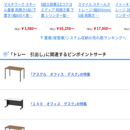
マルチワーク スチー
【組立設置込】コクヨ
スマイル スチールス
イトーキ
ル書庫 両開き5段（下
エディア 両開き扉 下
トレージ（幅800mm）
レージ 3
置き）幅800×奥…
置 シリンダー錠…
5段 両開き …
リンダー
￥3,980～
￥65,258～
￥17,900～
（税込）
（税込）
（税込）
（税込
書庫/保管庫/システム収納の売れ筋ランキングへ
「トレー 引出し」に関連するピンポイントサーチ
「アスクル オフィス デスク」の特集
「１４０ オフィス デスク」の特集