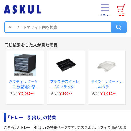
カゴ
メニュー
同じ検索をした人が見た商品
ハウディ レターケ
プラス デスクトレ
ライツ レタートレ
ース 浅型3段・深型1
ー BK ブラック
ー A4タテ
段
￥2,080～
￥800～
￥1,012～
（税込）
（税込）
（税込）
「トレー 引出し」の特集
こちらは
「トレー 引出し」の特集
ページです。アスクルは、オフィス用品/現場