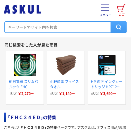
カゴ
メニュー
同じ検索をした人が見た商品
朝日電器 スリムパ
小野商事 フェイス
HP 純正 インクカー
ルック FHC
タオル
トリッジ HP712シ
リーズ
￥2,270～
￥1,140～
￥3,690～
（税込）
（税込）
（税込）
「ＦＨＣ３４ＥＤ」の特集
こちらは
「ＦＨＣ３４ＥＤ」の特集
ページです。アスクルは、オフィス用品/現場