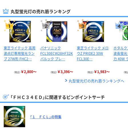
丸型蛍光灯の売れ筋ランキング
東芝ライテック 高周
パナソニック
東芝ライテック メロ
ホタルクス
波点灯専用蛍光ラン
FCL30ECW28HF32K
ウZ PRIDE2 30W
波長蛍光
プ 27W形 FHC2…
パルック プレ…
FCL30E…
力 40W
￥2,800～
￥3,396～
￥1,983～
（税込）
（税込）
（税込）
（税
丸型蛍光灯の売れ筋ランキングへ
「ＦＨＣ３４ＥＤ」に関連するピンポイントサーチ
「１ ＦＣＬ」の特集