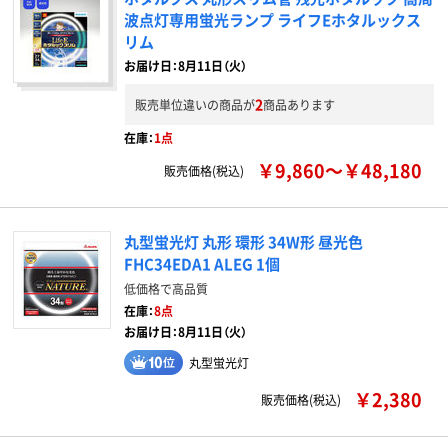
波点灯専用蛍光ランプ ライフEホタルックス
リム
お届け日：8月11日（火）
2
販売単位違いの商品が
商品あります
在庫：
1点
￥9,860～￥48,180
販売価格(税込)
丸型蛍光灯 丸形 環形 34W形 昼光色
FHC34EDA1 ALEG 1個
低価格で高品質
在庫：
8点
お届け日：8月11日（火）
丸型蛍光灯
￥2,380
販売価格(税込)