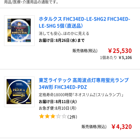
用品/医療・介護用品の通販です。
ホタルクス FHC34ED-LE-SHG2 FHC34ED-
LE-SHG 5個（直送品）
消しても安心、ほのかに見える
お届け日：8月26日（水）まで
￥25,530
販売価格(税込)
1個あたり
￥5,106
東芝ライテック 高周波点灯専用蛍光ランプ
34W形 FHC34ED-PDZ
定格寿命18000時間「ネオスリムZ（スリムランプ）」
お届け日：
8月11日（火）
お急ぎ便：
8月10日（月）
（
2件
）
￥4,320
販売価格(税込)