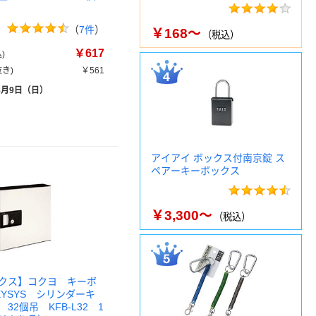
（
7件
）
￥168～
（税込）
￥617
)
き)
￥561
8月9日（日）
アイアイ ボックス付南京錠 ス
ペアーキーボックス
￥3,300～
（税込）
クス】コクヨ キーボ
EYSYS シリンダーキ
32個吊 KFB-L32 1