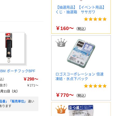
【抽選用品】【イベント用品】
くじ・抽選箱 ササガワ
￥160～
（税込）
BM ポーチフックBPF
ロゴスコーポレーション 倍速
凍結・氷点下パック
￥298～
込）
抜き）
￥271～
8月11日（火）
￥770～
（税込）
品番」「販売単位」
違い
あります