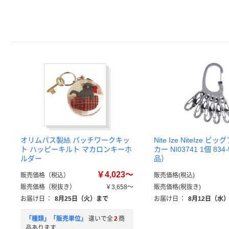
オリムパス製絲 パッチワークキッ
Nite Ize NiteIze 
ト ハッピーキルト マカロンキーホ
カー NI03741 1個 83
ルダー
品）
￥4,023～
販売価格（税込）
販売価格(税込)
販売価格（税抜き）
￥3,658～
販売価格(税抜き)
お届け日
：
8月25日（火）まで
お届け日
：
8月12日（水
「種類」「販売単位」
違いで全
2
商
品あります