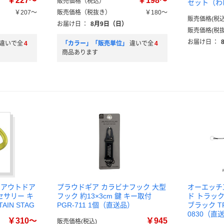
￥227～
￥198～
販売価格（税込）
セット（わ
￥207～
販売価格（税抜き）
￥180～
販売価格(税込
お届け日
：
8月9日（日）
販売価格(税抜
お届け日
：
違いで全
4
「カラー」「販売単位」
違いで全
4
商品あります
 アウトドア
プラウドギア カラビナフック 大型
オーエッチ
セサリー キ
フック 約13×3cm 鍵 キー取付
ド トラッ
IN STAG
PGR-711 1個（直送品）
ブラック TRH
0830（直
￥310～
￥945
販売価格(税込)