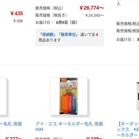
入
￥26,774～
販売価格（税込）
￥435
販売価格（税抜き）
￥24,340～
￥396
お届け日
：
8月9日（日）
販売価格(税込
）
販売価格(税抜
「収納数」「販売単位」
違いで全
4
お届け日
：
商品あります
ー名札 両面
アイ・エス キーホルダー名札 両面
【キーボッ
INM
ックス K
ーホルダー 