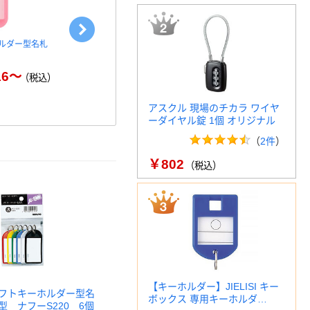
ルダー型名札
エスコ キーホルダー
サギサカ キ
付(カラーアソ
￥5,775～
（税込）
16～
（税込）
アスクル 現場のチカラ ワイヤ
ーダイヤル錠 1個 オリジナル
（
2件
）
￥802
（税込）
【キーホルダー】JIELISI キー
フトキーホルダー型名
ボックス 専用キーホルダ…
型 ナフーS220 6個