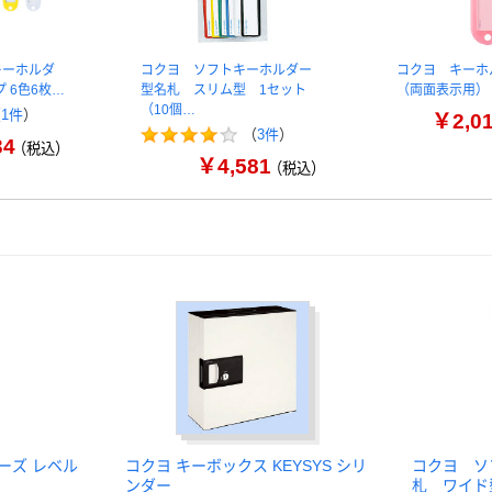
キーホルダ
コクヨ ソフトキーホルダー
コクヨ キーホ
 6色6枚…
型名札 スリム型 1セット
（両面表示用）
（10個…
（
1件
）
￥2,0
（
3件
）
34
（税込）
￥4,581
（税込）
ーズ レベル
コクヨ キーボックス KEYSYS シリ
コクヨ ソ
ンダー
札 ワイド