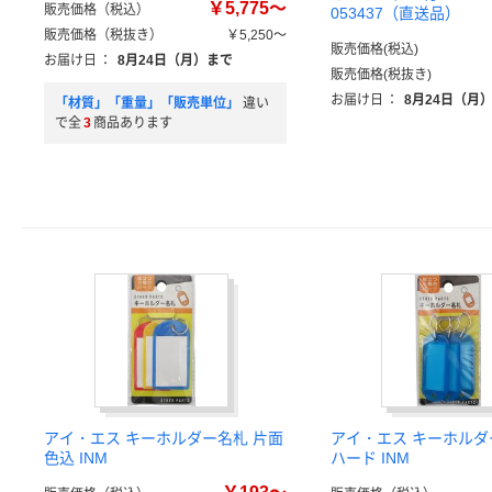
￥5,775～
販売価格（税込）
053437（直送品）
販売価格（税抜き）
￥5,250～
販売価格(税込)
お届け日
：
8月24日（月）まで
販売価格(税抜き)
お届け日
：
8月24日（月
「材質」「重量」「販売単位」
違い
で全
3
商品あります
アイ・エス キーホルダー名札 片面
アイ・エス キーホルダ
色込 INM
ハード INM