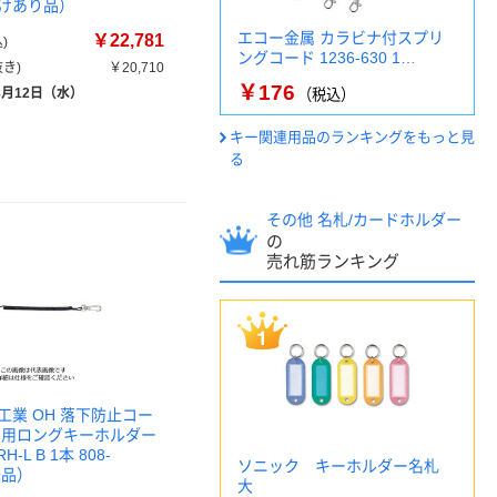
けあり品）
エコー金属 カラビナ付スプリ
￥22,781
)
ングコード 1236-630 1…
き)
￥20,710
￥176
8月12日（水）
（税込）
キー関連用品のランキングをもっと見
る
その他 名札/カードホルダー
の
売れ筋ランキング
工業 OH 落下防止コー
ク用ロングキーホルダー
-L B 1本 808-
ソニック キーホルダー名札
送品）
大