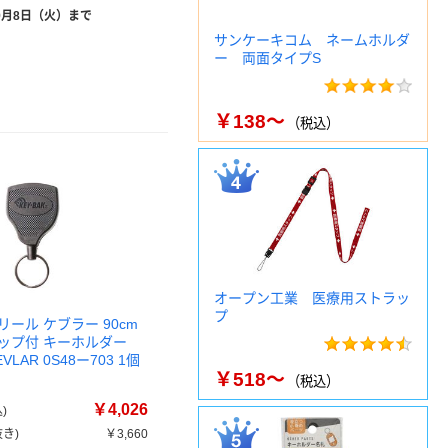
9月8日（火）まで
サンケーキコム ネームホルダ
ー 両面タイプS
￥138～
（税込）
オープン工業 医療用ストラッ
プ
ール ケブラー 90cm
ップ付 キーホルダー
KEVLAR 0S48ー703 1個
￥518～
（税込）
￥4,026
)
き)
￥3,660