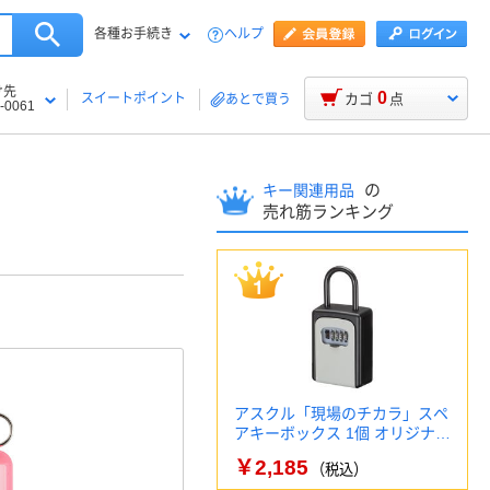
各種お手続き
ヘルプ
け先
0
スイートポイント
カゴ
点
あとで買う
-0061
の
キー関連用品
売れ筋ランキング
アスクル「現場のチカラ」スペ
アキーボックス 1個 オリジナ…
￥2,185
（税込）