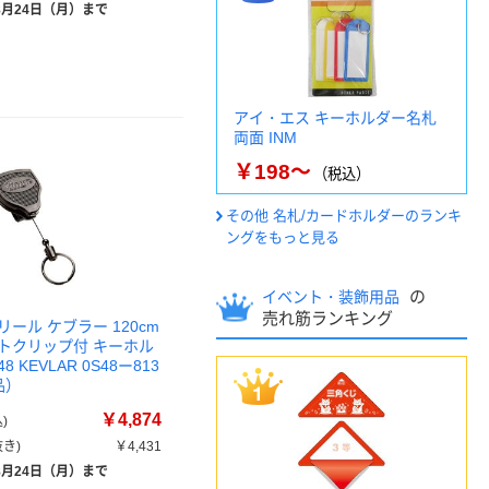
8月24日（月）まで
アイ・エス キーホルダー名札
両面 INM
￥198～
（税込）
その他 名札/カードホルダーのランキ
ングをもっと見る
の
イベント・装飾用品
売れ筋ランキング
ール ケブラー 120cm
トクリップ付 キーホル
48 KEVLAR 0S48ー813
品）
￥4,874
)
き)
￥4,431
8月24日（月）まで