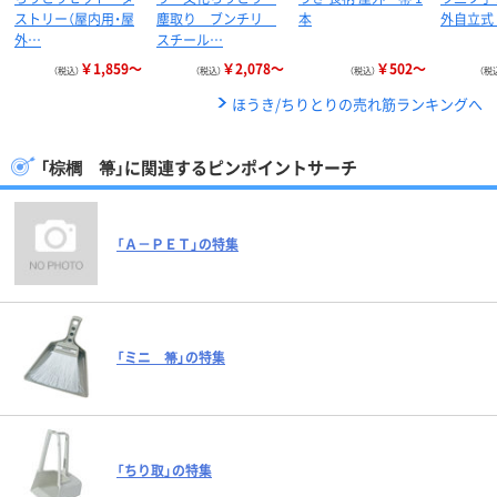
ストリー（屋内用・屋
塵取り ブンチリ
本
外自立式
外…
スチール…
￥1,859～
￥2,078～
￥502～
（税込）
（税込）
（税込）
（税
ほうき/ちりとりの売れ筋ランキングへ
「棕櫚 箒」に関連するピンポイントサーチ
「Ａ－ＰＥＴ」の特集
「ミニ 箒」の特集
「ちり取」の特集