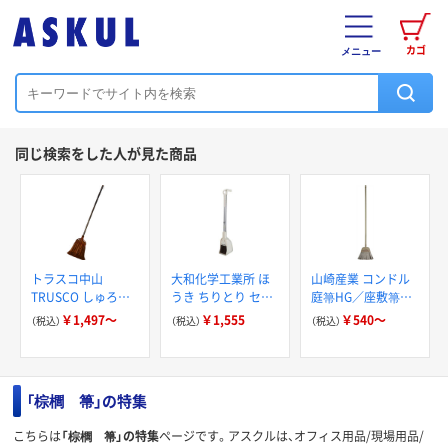
カゴ
メニュー
同じ検索をした人が見た商品
トラスコ中山
大和化学工業所 ほ
山崎産業 コンドル
TRUSCO しゅろほ
うき ちりとり セッ
庭箒HG／座敷箒HG
うき
ト ベランダ用 伸縮
【化繊ほうき】【天然
￥1,497～
￥1,555
￥540～
（税込）
（税込）
（税込）
式 292244 1個（直
素材風】
送品）
「棕櫚 箒」の特集
こちらは
「棕櫚 箒」の特集
ページです。アスクルは、オフィス用品/現場用品/