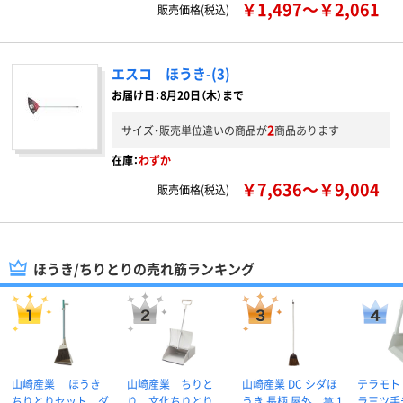
￥1,497～￥2,061
販売価格(税込)
エスコ ほうき-(3)
お届け日：8月20日（木）まで
2
サイズ・販売単位違いの商品が
商品あります
在庫：
わずか
￥7,636～￥9,004
販売価格(税込)
ほうき/ちりとりの売れ筋ランキング
山崎産業 ほうき
山崎産業 ちりと
山崎産業 DC シダほ
テラモト
ちりとりセット ダ
り 文化ちりとり
うき 長柄 屋外 箒 1
ラ三ツ手