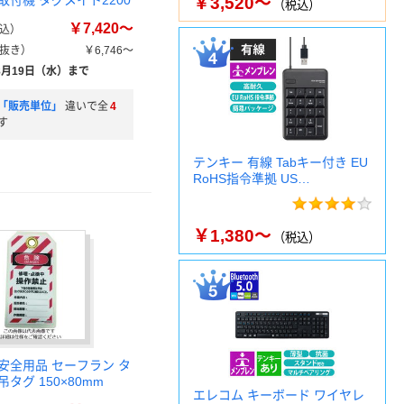
付機 タグメイト2200
￥3,520～
（税込）
￥7,420～
込）
抜き）
￥6,746～
8月19日（水）まで
「販売単位」
違いで全
4
す
テンキー 有線 Tabキー付き EU
RoHS指令準拠 US…
￥1,380～
（税込）
安全用品 セーフラン タ
タグ 150×80mm
エレコム キーボード ワイヤレ