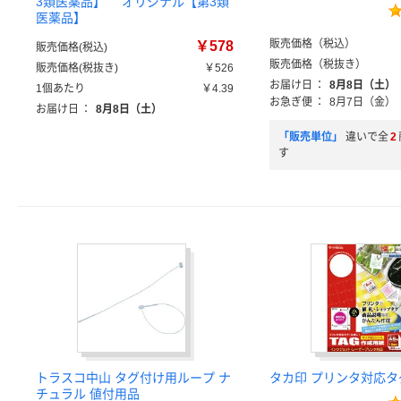
3類医薬品】 オリジナル【第3類
医薬品】
販売価格（税込）
￥578
販売価格(税込)
販売価格（税抜き）
販売価格(税抜き)
￥526
お届け日
：
8月8日（土）
1個あたり
￥4.39
お急ぎ便
：
8月7日（金）
お届け日
：
8月8日（土）
「販売単位」
違いで全
2
す
トラスコ中山 タグ付け用ループ ナ
タカ印 プリンタ対応タ
チュラル 値付用品