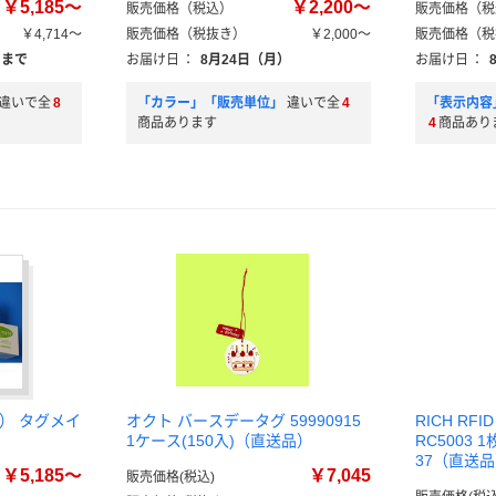
￥5,185～
￥2,200～
販売価格（税込）
販売価格（税
￥4,714～
販売価格（税抜き）
￥2,000～
販売価格（税
）まで
お届け日
：
8月24日（月）
お届け日
：
違いで全
8
「カラー」「販売単位」
違いで全
4
「表示内容
商品あります
4
商品あり
） タグメイ
オクト バースデータグ 59990915
RICH RF
1ケース(150入)（直送品）
RC5003 1枚
37（直送
￥5,185～
￥7,045
販売価格(税込)