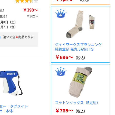
￥398～
込）
抜き）
￥362～
8月8日（土）
8月7日（金）
」
違いで全
4
商品ありま
ジェイワークスプランニング
純綿軍足 先丸 5足組 TS
￥696～
（税込）
コットンソックス（5足組）
ーセー タグメイト
￥765～
細針 本体
（税込）