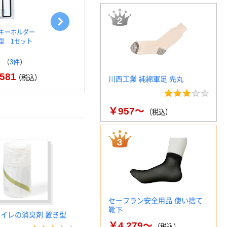
キーホルダー
ソニック キーホルダー名札 小
Hellerman
型 1セット
両面 ハード 5個入 カラー…
イトン) ケ
￥1,569
（税込）
（
3件
）
￥1
581
（税込）
川西工業 純綿軍足 先丸
￥957～
（税込）
セーフラン安全用品 使い捨て
靴下
トイレの消臭剤 置き型
￥4,279～
（税込）