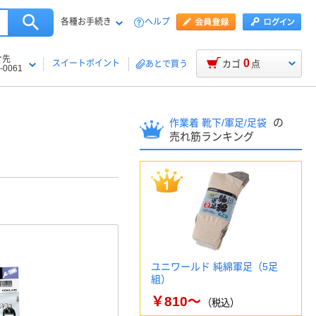
各種お手続き
ヘルプ
け先
0
スイートポイント
カゴ
点
あとで買う
-0061
の
作業着 靴下/軍足/足袋
売れ筋ランキング
ユニワールド 純綿軍足（5足
組）
￥810～
（税込）