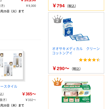
)
￥794
き)
￥9,300
（税込）
8月25日（火）まで
オオサキメディカル クリーン
コットンアイ
￥290～
（税込）
ザースタイル
￥365～
込）
抜き）
￥332～
8月20日（木）まで