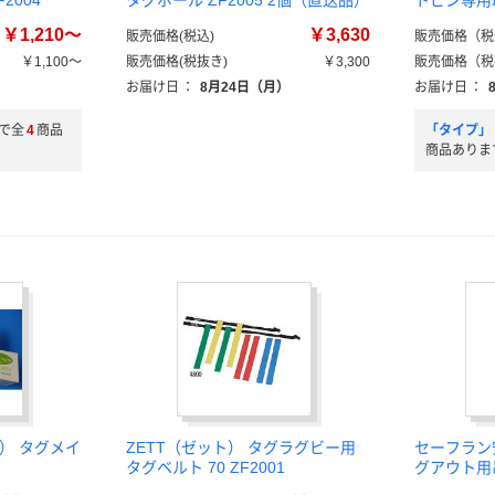
2004
タグボール ZF2005 2個（直送品）
トピン専用取
￥1,210～
￥3,630
販売価格(税込)
販売価格（税
￥1,100～
販売価格(税抜き)
￥3,300
販売価格（税
）
お届け日
：
8月24日（月）
お届け日
：
で全
4
商品
「タイプ」
商品ありま
） タグメイ
ZETT（ゼット） タグラグビー用
セーフラン
タグベルト 70 ZF2001
グアウト用吊