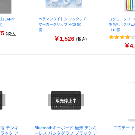
] LANケ
ヘラマンタイトン ワンタッチ
コクヨ ソフト
) …
マーカークリップ MC8 50
型名札 スリム
個…
（10個…
75
（税込）
￥1,526
（税込）
￥4,
 極薄 テンキ
Bluetoothキーボード 極薄 テンキ
エステー 
ラック ア
ーレス パンタグラフ ブラック ア