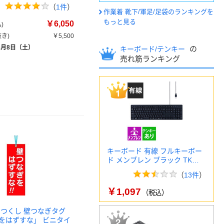
（
1件
）
作業着 靴下/軍足/足袋のランキングを
もっと見る
￥6,050
)
き)
￥5,500
8月8日（土）
の
キーボード/テンキー
売れ筋ランキング
キーボード 有線 フルキーボー
ド メンブレン ブラック TK…
（
13件
）
￥1,097
（税込）
 つくし 壁つなぎタグ
をはずすな」 ビニタイ