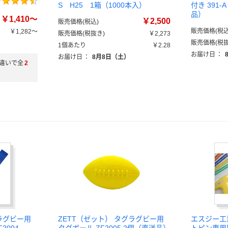
S H25 1箱（1000本入）
付き 391-A
品）
￥1,410～
￥2,500
販売価格(税込)
販売価格(税込
￥1,282～
販売価格(税抜き)
￥2,273
販売価格(税抜
1個あたり
￥2.28
お届け日
：
お届け日
：
8月8日（土）
違いで全
2
ラグビー用
ZETT（ゼット） タグラグビー用
エスジー工