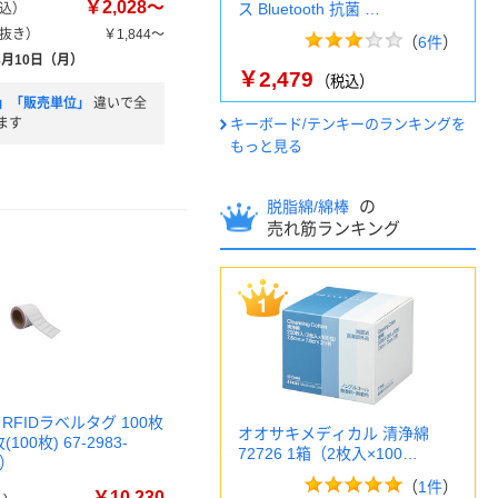
￥2,028～
ス Bluetooth 抗菌 …
込）
抜き）
￥1,844～
（
6件
）
8月10日（月）
￥2,479
（税込）
」「販売単位」
違いで全
ます
キーボード/テンキーのランキングを
もっと見る
の
脱脂綿/綿棒
売れ筋ランキング
ID RFIDラベルタグ 100枚
オオサキメディカル 清浄綿
(100枚) 67-2983-
72726 1箱（2枚入×100…
品）
（
1件
）
￥10,230