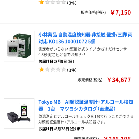
（
3件
）
￥7,150
販売価格(税込)
小林薬品 自動温度検知器 非接触 壁掛/三脚 両
対応 KO136 10001072 5個
測定者がいらない！壁掛け式タイプ かざすだけセンサー
0.8秒測定 色と音でお知らせ
お届け日：8月9日（日）
（
3件
）
￥34,677
販売価格(税込)
Tokyo MB AI顔認証温度計+アルコール検知
器 1台 マツヨシカタログ（直送品）
体温測定とアルコールチェックを1台で行うことができる
AI顔認証温度計+アルコール検知器です。
お届け日：8月28日（金）まで
￥246,196
販売価格(税込)