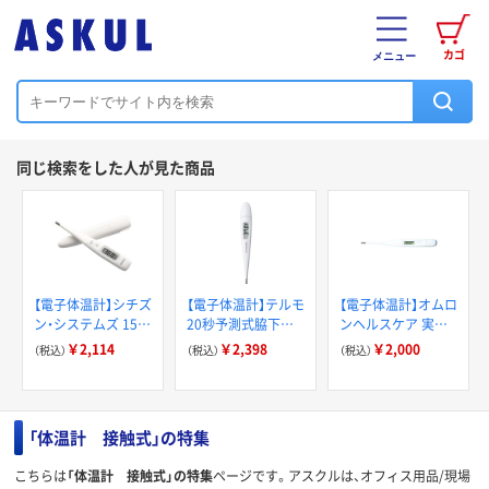
カゴ
メニュー
同じ検索をした人が見た商品
【電子体温計】シチズ
【電子体温計】テルモ
【電子体温計】オムロ
ン・システムズ 15秒
20秒予測式脇下体
ンヘルスケア 実測
予測式脇下体温計
温計 ET-C231P ホ
式体温計 MC-
￥2,114
￥2,398
￥2,000
（税込）
（税込）
（税込）
CTE707 ホワイト 1
ワイト 1台
141W-HP ホワイト
台 アスクル オリジ
1台
ナル
「体温計 接触式」の特集
こちらは
「体温計 接触式」の特集
ページです。アスクルは、オフィス用品/現場