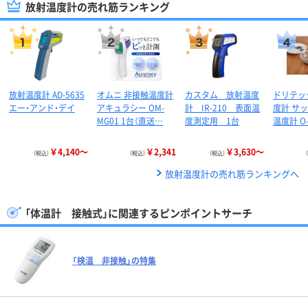
放射温度計の売れ筋ランキング
放射温度計 AD-5635
オムニ 非接触温度計
カスタム 放射温度
ドリテッ
エー・アンド・デイ
アキュラシー OM-
計 IR-210 表面温
度計 サ
MG01 1台（直送…
度測定用 1台
温度計 O
￥4,140～
￥2,341
￥3,630～
（税込）
（税込）
（税込）
放射温度計の売れ筋ランキングへ
「体温計 接触式」に関連するピンポイントサーチ
「検温 非接触」の特集