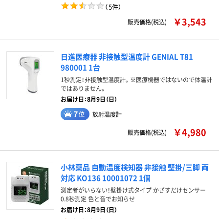
（
5件
）
￥3,543
販売価格(税込)
日進医療器 非接触型温度計 GENIAL T81
980001 1台
1秒測定！非接触型温度計。※医療機器ではないので体温計
ではありません。
お届け日：8月9日（日）
放射温度計
￥4,980
販売価格(税込)
小林薬品 自動温度検知器 非接触 壁掛/三脚 両
対応 KO136 10001072 1個
測定者がいらない！壁掛け式タイプ かざすだけセンサー
0.8秒測定 色と音でお知らせ
お届け日：8月9日（日）