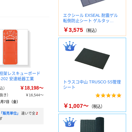
エクシール EXSEAL 耐震ゲル
転倒防止シート ゲルタッ…
￥3,575
（税込）
担架レスキューボード
RB-202 安達紙器工業
トラスコ中山 TRUSCO 5S管理
シート
￥18,198～
込）
抜き）
￥16,544～
8月7日（金）
￥1,007～
（税込）
「販売単位」
違いで全
2
す