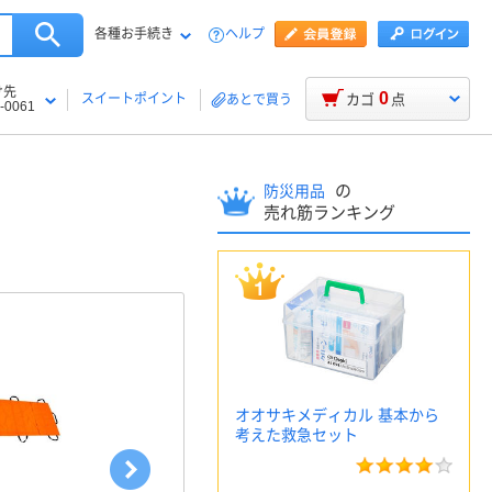
各種お手続き
ヘルプ
け先
0
スイートポイント
カゴ
点
あとで買う
-0061
の
防災用品
売れ筋ランキング
オオサキメディカル 基本から
考えた救急セット