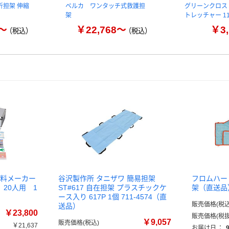
折担架 伸縮
ベルカ ワンタッチ式救護担
グリーンクロス
架
トレッチャー 11
2～
￥22,768～
￥3,
（税込）
（税込）
材料メーカー
谷沢製作所 タニザワ 簡易担架
フロムハー
20人用 1
ST#617 自在担架 プラスチックケ
架（直送品
ース入り 617P 1個 711-4574（直
販売価格(税込
送品）
￥23,800
販売価格(税抜
￥9,057
販売価格(税込)
￥21,637
お届け日
：