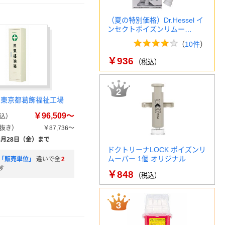
（夏の特別価格）Dr.Hessel イ
ンセクトポイズンリムー…
（
10件
）
￥936
（税込）
 東京都葛飾福祉工場
￥96,509～
込）
抜き）
￥87,736～
8月28日（金）まで
ドクトリーナLOCK ポイズンリ
ムーバー 1個 オリジナル
「販売単位」
違いで全
2
す
￥848
（税込）