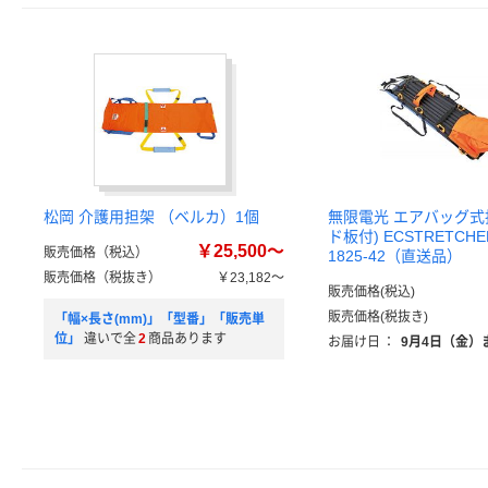
松岡 介護用担架 （ベルカ）1個
無限電光 エアバッグ式
ド板付) ECSTRETCHER
￥25,500～
販売価格（税込）
1825-42（直送品）
販売価格（税抜き）
￥23,182～
販売価格(税込)
販売価格(税抜き)
「幅×長さ(mm)」「型番」「販売単
位」
違いで全
2
商品あります
お届け日
：
9月4日（金）