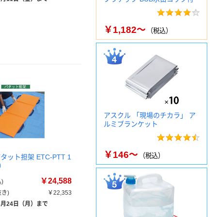
￥1,182～
（税込）
アスクル 「現場のチカラ」 ア
ルミブランケット
￥146～
（税込）
タット担架 ETC-PTT 1
）
￥24,588
)
き)
￥22,353
8月24日（月）まで