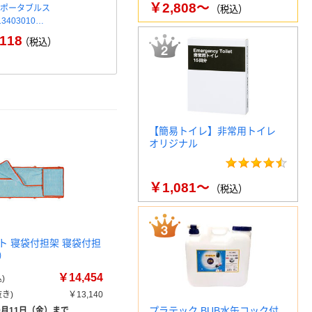
￥2,808～
 ポータブルス
アズワン 担架収納ケース 担架
介援隊 二つ
（税込）
3403010…
1個
￥21
118
￥40,152～
（税込）
（税込）
【簡易トイレ】非常用トイレ
オリジナル
￥1,081～
（税込）
ト 寝袋付担架 寝袋付担
）
￥14,454
)
き)
￥13,140
プラテック BUB水缶コック付
9月11日（金）まで