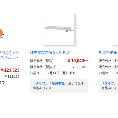
担架(スライ
弥生堂製作所 2ッ折担架
担架格納箱
S 1式 63-
￥19,040～
販売価格（税込）
販売価格（税
販売価格（税抜き）
￥17,310～
販売価格（税
￥123,323
お届け日
：
9月14日（月）まで
お届け日
：
￥112,112
まで
「タイプ」「販売単位」
違いで全
4
「タイプ」
商品あります
商品ありま