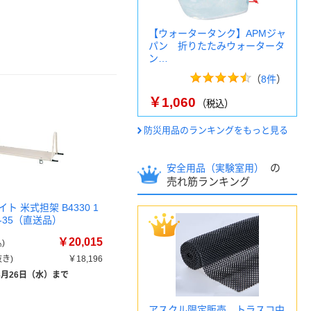
【ウォータータンク】APMジャ
パン 折りたたみウォータータ
ン…
（
8件
）
￥1,060
（税込）
防災用品のランキングをもっと見る
の
安全用品（実験室用）
売れ筋ランキング
ト 米式担架 B4330 1
32-35（直送品）
￥20,015
)
き)
￥18,196
8月26日（水）まで
アスクル限定販売 トラスコ中