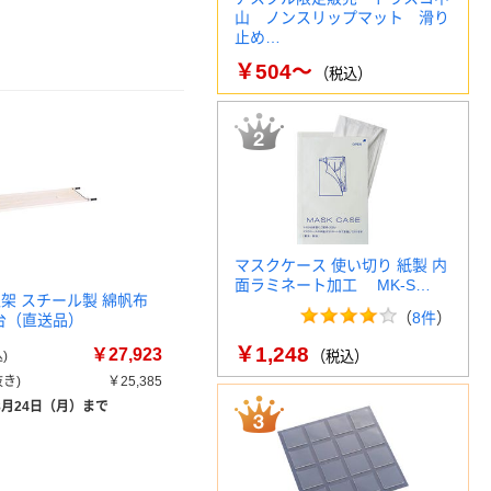
山 ノンスリップマット 滑り
止め…
￥504～
（税込）
マスクケース 使い切り 紙製 内
面ラミネート加工 MK-S…
担架 スチール製 綿帆布
（
8件
）
 1台（直送品）
￥1,248
￥27,923
)
（税込）
き)
￥25,385
8月24日（月）まで