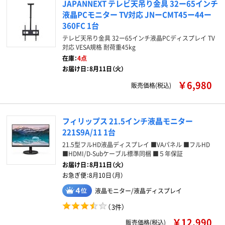
JAPANNEXT テレビ天吊り金具 32ー65インチ
液晶PCモニター TV対応 JNーCMT45ー44ー
360FC 1台
テレビ天吊り金具 32ー65インチ液晶PCディスプレイ TV
対応 VESA規格 耐荷重45kg
在庫：
4点
お届け日：8月11日（火）
￥6,980
販売価格(税込)
フィリップス 21.5インチ液晶モニター
221S9A/11 1台
21.5型フルHD液晶ディスプレイ ■VAパネル ■フルHD
■HDMI/D-Subケーブル標準同梱 ■５年保証
お届け日：
8月11日（火）
お急ぎ便：
8月10日（月）
液晶モニター/液晶ディスプレイ
（
3件
）
￥12,990
販売価格(税込)