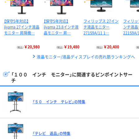
【保守5年対応】
【保守5年対応】
フィリップス 27イン
フィリップ
iiyama 27インチ液晶
iiyama 23.8インチ液
チ液晶モニター
ンチ液晶
モニター 昇降機…
晶モニター 昇…
271S9A/11 1…
221S9A
￥20,980
￥19,480
￥20,400
（税込）
（税込）
（税込）
（
液晶モニター/液晶ディスプレイの売れ筋ランキングへ
「１００ インチ モニター」に関連するピンポイントサー
チ
「５０ インチ テレビ」の特集
「テレビ 返品」の特集