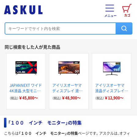
カゴ
メニュー
同じ検索をした人が見た商品
JAPANNEXT ワイド
アイリスオーヤマ
アイリスオーヤマ
4K液晶 大型モニタ
ディスプレイ 液晶
液晶ディスプレイ
ー JN-HDR
モニター 壁掛け 4K
液晶モニター FHD
￥45,800～
￥48,900～
￥12,900～
（税込）
（税込）
（税込）
大型ディスプレイ
LUCA
LUCA
「１００ インチ モニター」の特集
こちらは
「１００ インチ モニター」の特集
ページです。アスクルは、オフィ