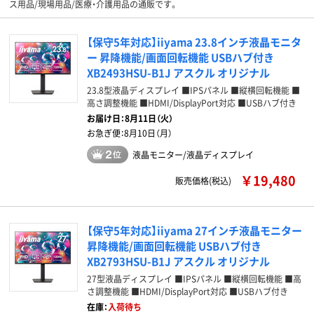
ス用品/現場用品/医療・介護用品の通販です。
【保守5年対応】iiyama 23.8インチ液晶モニタ
ー 昇降機能/画面回転機能 USBハブ付き
XB2493HSU-B1J アスクル オリジナル
23.8型液晶ディスプレイ ■IPSパネル ■縦横回転機能 ■
高さ調整機能 ■HDMI/DisplayPort対応 ■USBハブ付き
お届け日：
8月11日（火）
お急ぎ便：
8月10日（月）
液晶モニター/液晶ディスプレイ
￥19,480
販売価格(税込)
【保守5年対応】iiyama 27インチ液晶モニター
昇降機能/画面回転機能 USBハブ付き
XB2793HSU-B1J アスクル オリジナル
27型液晶ディスプレイ ■IPSパネル ■縦横回転機能 ■高
さ調整機能 ■HDMI/DisplayPort対応 ■USBハブ付き
在庫：
入荷待ち