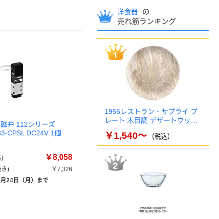
の
洋食器
売れ筋ランキング
1956レストラン・サプライ プ
レート 木目調 デザートウッ…
磁弁 112シリーズ
83-CPSL DC24V 1個
￥1,540～
（税込）
￥8,058
)
き)
￥7,326
8月24日（月）まで