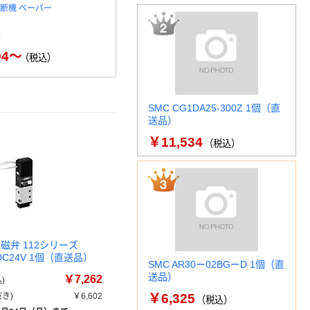
断機 ペーパー
富士通 LB112シリーズ
エスコ DC24
ングパワーサ
￥8,440～
（税込）
￥
94～
（税込）
SMC CG1DA25-300Z 1個（直
送品）
￥11,534
（税込）
磁弁 112シリーズ
2 DC24V 1個（直送品）
SMC AR30ー02BGーD 1個（直
送品）
￥7,262
)
き)
￥6,602
￥6,325
（税込）