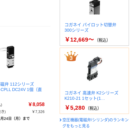
コガネイ パイロット切替弁
300シリーズ
￥12,669～
（税込）
磁弁 112シリーズ
3-CPLL DC24V 1個（直
コガネイ 高速弁 K2シリーズ
K210-21 1セット(1…
￥8,058
)
￥5,280
（税込）
き)
￥7,326
8月24日（月）まで
空圧機器(電磁弁/シリンダ)のランキン
グをもっと見る