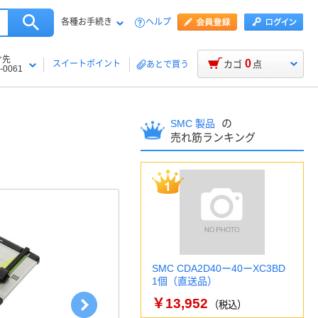
各種お手続き
ヘルプ
け先
0
スイートポイント
カゴ
点
あとで買う
-0061
の
SMC 製品
売れ筋ランキング
SMC CDA2D40ー40ーXC3BD
1個（直送品）
￥13,952
（税込）