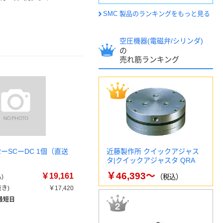
SMC 製品のランキングをもっと見る
空圧機器(電磁弁/シリンダ)
の
売れ筋ランキング
12ーSCーDC 1個（直送
近藤製作所 クイックアジャス
タ|クイックアジャスタ QRA
￥46,393～
￥19,161
)
（税込）
き)
￥17,420
最短日