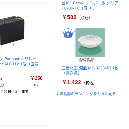
台和 10cmキリコボール クリア
PC-30-TC 1個（…
￥500
（税込）
Panasonic リレー
 dc ALQ112 1個（直送
三信化工 深皿 MS-3236MR 1枚
（直送品）
￥258
)
￥1,422
（税込）
き)
￥235
8月21日（金）まで
洋食器のランキングをもっと見る