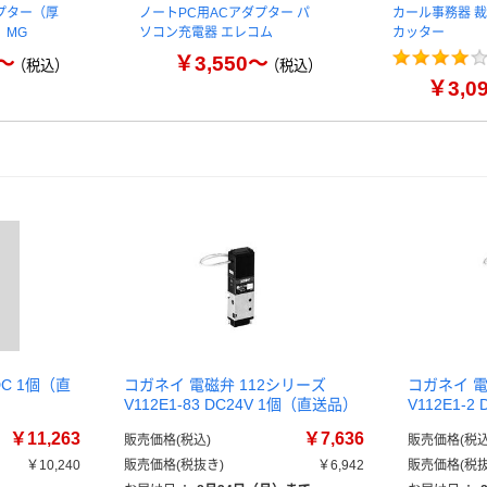
プター（厚
ノートPC用ACアダプター パ
カール事務器 裁
 MG
ソコン充電器 エレコム
カッター
6～
￥3,550～
（税込）
（税込）
￥3,0
DC 1個（直
コガネイ 電磁弁 112シリーズ
コガネイ 電
V112E1-83 DC24V 1個（直送品）
V112E1-
￥11,263
￥7,636
販売価格(税込)
販売価格(税込
￥10,240
販売価格(税抜き)
￥6,942
販売価格(税抜