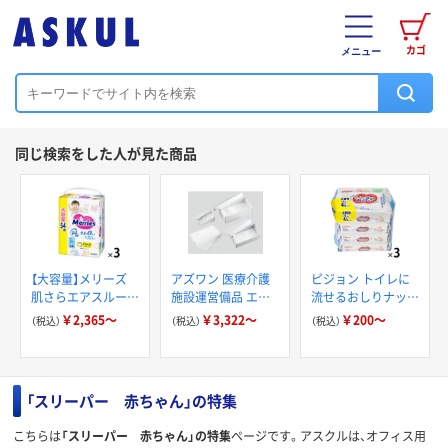
カゴ
メニュー
同じ検索をした人が見た商品
【大容量】メリーズ
アズワン 医療介護
ピジョン トイレに
肌さらエアスルー
施設運営備品 エン
流せるおしりナップ
パンツ 花王
ゼルボックス（死産
ふんわり厚手
￥2,365～
￥3,322～
￥200～
（税込）
（税込）
（税込）
児用棺セット）
「スリーパー 赤ちゃん」の特集
こちらは
「スリーパー 赤ちゃん」の特集
ページです。アスクルは、オフィス用