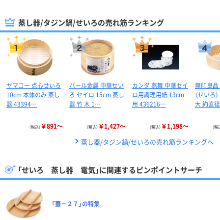
蒸し器/タジン鍋/せいろの売れ筋ランキング
ヤマコー 点心せいろ
パール金属 中華せい
カンダ 燕舞 中華セイ
無印良品 
10cm 本体のみ 蒸し
ろ セイロ 15cm 蒸し
ロ用調理用紙 13cm
（せいろ）
器 43394…
器 竹 木 1…
用 436216…
大 約直径
￥891～
￥1,427～
￥1,198～
（税込）
（税込）
（税込）
（税
蒸し器/タジン鍋/せいろの売れ筋ランキングへ
「せいろ 蒸し器 電気」に関連するピンポイントサーチ
「蓋－２７」の特集