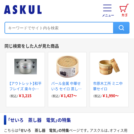
カゴ
メニュー
同じ検索をした人が見た商品
【アウトレット】和平
パール金属 中華せ
市原木工所 ミニ中
フレイズ 楽々小町
いろ セイロ 蒸し器
華セイロ
アルマイト加工二段
竹 木
￥3,215
￥1,427～
￥1,990～
（税込）
（税込）
（税込）
蒸し器30cm RR-
4070 1個
「せいろ 蒸し器 電気」の特集
こちらは
「せいろ 蒸し器 電気」の特集
ページです。アスクルは、オフィス用