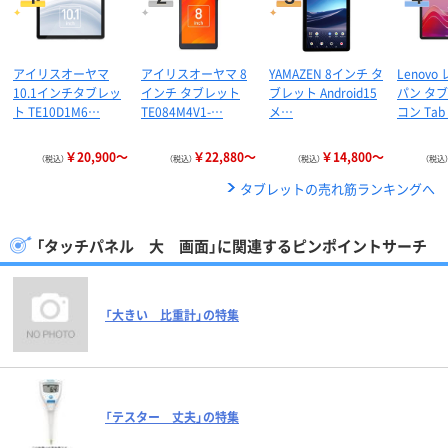
アイリスオーヤマ
アイリスオーヤマ 8
YAMAZEN 8インチ タ
Lenovo
10.1インチタブレッ
インチ タブレット
ブレット Android15
パン タ
ト TE10D1M6…
TE084M4V1-…
メ…
コン Tab
￥20,900～
￥22,880～
￥14,800～
（税込）
（税込）
（税込）
（税込
タブレットの売れ筋ランキングへ
「タッチパネル 大 画面」に関連するピンポイントサーチ
「大きい 比重計」の特集
「テスター 丈夫」の特集