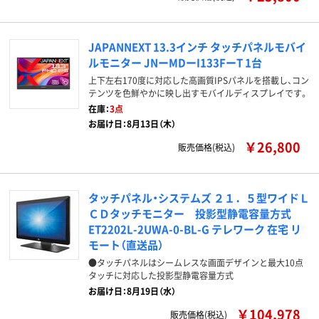
JAPANNEXT 13.3インチ タッチパネルモバイ
ルモニター JNーMDーI133FーT 1台
上下左右170度に対応した高画質IPSパネルを搭載し、コン
テンツを色鮮やかに映し出すモバイルディスプレイです。
在庫：
3点
お届け日：8月13日（木）
￥26,800
販売価格(税込)
タッチパネル・システムズ ２１．５型ワイドＬ
ＣＤタッチモニター 投影型静電容量方式
ET2202L-2UWA-0-BL-G テレワーク 在宅 リ
モート（直送品）
●タッチパネルはシームレスな画面デザインと最大10点
タッチに対応した投影型静電容量方式
お届け日：8月19日（水）
￥104,978
販売価格(税込)