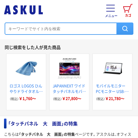
カゴ
メニュー
同じ検索をした人が見た商品
ロゴス LOGOS ひん
JAPANNEXT ワイド
モバイルモニター
やりドライタオル
タッチパネルモバイ
PCモニター USB-C
ネッククーラー
ルディスプレイ JN-
ディスプレイ 持ち
￥1,760～
￥27,800～
￥21,780～
（税込）
（税込）
（税込）
MD-IPS
運び ポータブルモ
ニター 【15.6 / 18.5
インチ】
「タッチパネル 大 画面」の特集
こちらは
「タッチパネル 大 画面」の特集
ページです。アスクルは、オフィス