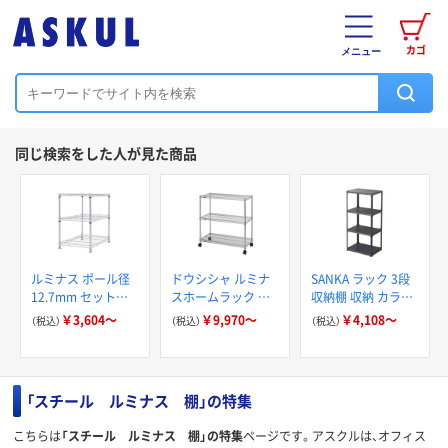
カゴ
メニュー
同じ検索をした人が見た商品
ルミナス ポール径
ドウシシャ ルミナ
SANKA ラック 3段
12.7mm セット品
スホームラック ワ
収納棚 収納 カラー
キッチンラック 3段
イヤーラック 3段
ボックス 組立品 カ
￥3,604～
￥9,970～
￥4,108～
（税込）
（税込）
（税込）
タス 日本製
「スチール ルミナス 棚」の特集
こちらは
「スチール ルミナス 棚」の特集
ページです。アスクルは、オフィス