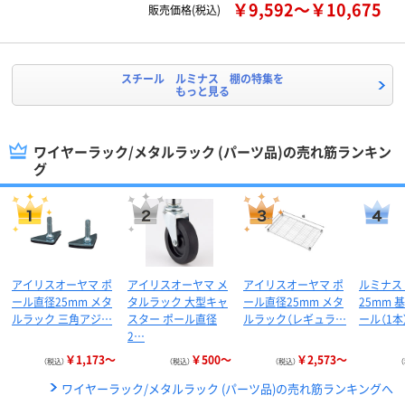
￥9,592～￥10,675
販売価格(税込)
スチール ルミナス 棚の特集を
もっと見る
ワイヤーラック/メタルラック (パーツ品)の売れ筋ランキン
グ
アイリスオーヤマ ポ
アイリスオーヤマ メ
アイリスオーヤマ ポ
ルミナス
ール直径25mm メタ
タルラック 大型キャ
ール直径25mm メタ
25mm 
ルラック 三角アジ…
スター ポール直径
ルラック（レギュラ…
ール（1本
2…
￥1,173～
￥500～
￥2,573～
（税込）
（税込）
（税込）
ワイヤーラック/メタルラック (パーツ品)の売れ筋ランキングへ