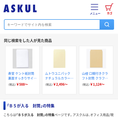
カゴ
メニュー
同じ検索をした人が見た商品
寿堂 ケント紙封筒
ムトウユニパック
山櫻 口糊付きクラ
裏面すっきりサイド
ナチュラルカラー封
フト封筒 クラフト
貼り
筒 角2（A4）
CoC グット 70
￥588～
￥2,496～
￥1,124～
（税込）
（税込）
（税込）
「Ｂ５が入る 封筒」の特集
こちらは
「Ｂ５が入る 封筒」の特集
ページです。アスクルは、オフィス用品/現