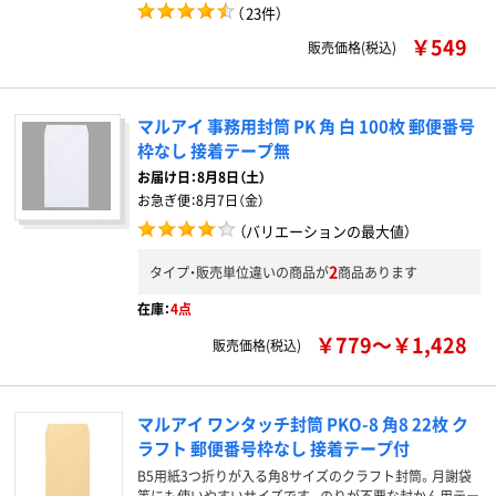
（
23件
）
￥549
販売価格(税込)
マルアイ 事務用封筒 PK 角 白 100枚 郵便番号
枠なし 接着テープ無
お届け日：
8月8日（土）
お急ぎ便：
8月7日（金）
（バリエーションの最大値）
2
タイプ・販売単位違いの商品が
商品あります
在庫：
4点
￥779～￥1,428
販売価格(税込)
マルアイ ワンタッチ封筒 PKO-8 角8 22枚 ク
ラフト 郵便番号枠なし 接着テープ付
B5用紙3つ折りが入る角8サイズのクラフト封筒。月謝袋
等にも使いやすいサイズです。のりが不要な封かん用テー