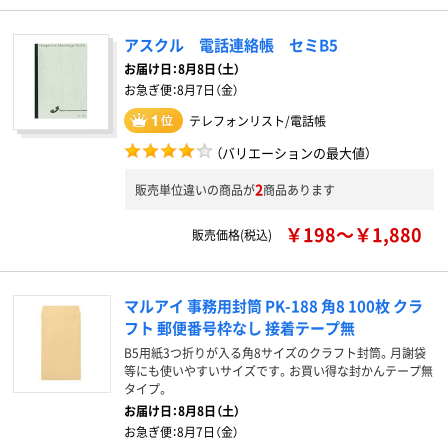
アスクル 電話連絡帳 セミB5
お届け日：
8月8日（土）
お急ぎ便：
8月7日（金）
テレフォンリスト/電話帳
（バリエーションの最大値）
2
販売単位違いの商品が
商品あります
￥198～￥1,880
販売価格(税込)
マルアイ 事務用封筒 PK-188 角8 100枚 クラ
フト 郵便番号枠なし 接着テープ無
B5用紙3つ折りが入る角8サイズのクラフト封筒。月謝袋
等にも使いやすいサイズです。お買い得な封かんテープ無
タイプ。
お届け日：
8月8日（土）
お急ぎ便：
8月7日（金）