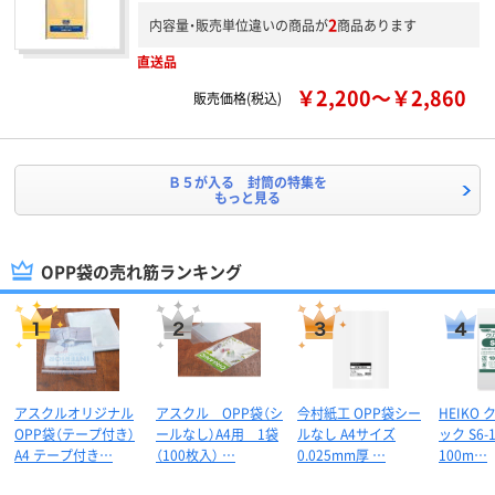
2
内容量・販売単位違いの商品が
商品あります
直送品
￥2,200～￥2,860
販売価格(税込)
Ｂ５が入る 封筒の特集を
もっと見る
OPP袋の売れ筋ランキング
アスクルオリジナル
アスクル OPP袋（シ
今村紙工 OPP袋シー
HEIKO
OPP袋（テープ付き）
ールなし）A4用 1袋
ルなし A4サイズ
ック S6-
A4 テープ付き…
（100枚入） …
0.025mm厚 …
100m…