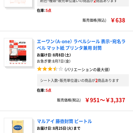
2
刷色・種類・販売単位違いの商品が
商品あります
在庫：
5点
￥638
販売価格(税込)
エーワン（A-one） ラベルシール 表示・宛名ラ
ベル マット紙 プリンタ兼用 封筒
お届け日：
8月8日（土）
お急ぎ便：
8月7日（金）
（バリエーションの最大値）
2
シート入数・販売単位違いの商品が
商品あります
在庫：
5点
￥951～￥3,337
販売価格(税込)
マルアイ 藤壺封筒 ビートル
お届け日：8月25日（火）まで