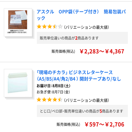
アスクル OPP袋（テープ付き） 簡易包装パ
ック
（バリエーションの最大値）
2
販売単位違いの商品が
商品あります
￥2,283～￥4,367
販売価格(税込)
「現場のチカラ」 ビジネスレターケース
（A5/B5/A4/角2/B4 ） 開封テープあり/なし
お届け日：
8月8日（土）
お急ぎ便：
8月7日（金）
（バリエーションの最大値）
5
とじ口/ベロ部・販売単位違いの商品が
商品あります
￥597～￥2,706
販売価格(税込)