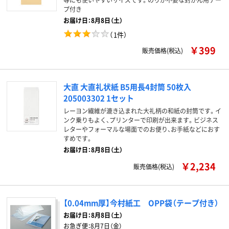
プ付き
お届け日：8月8日（土）
（
1件
）
￥399
販売価格(税込)
大直 大直礼状紙 B5用長4封筒 50枚入
205003302 1セット
レーヨン繊維が漉き込まれた大礼柄の和紙の封筒です。イ
ンク乗りもよく、プリンターで印刷が出来ます。ビジネス
レターやフォーマルな場面でのお便り、お手紙などにおす
すめです。
お届け日：8月8日（土）
￥2,234
販売価格(税込)
【0.04mm厚】今村紙工 OPP袋（テープ付き）
お届け日：
8月8日（土）
お急ぎ便：
8月7日（金）