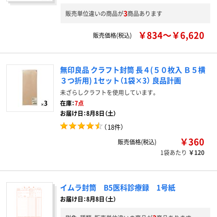
3
販売単位違いの商品が
商品あります
￥834～￥6,620
販売価格(税込)
無印良品 クラフト封筒 長４(５０枚入 Ｂ５横
３つ折用) 1セット（1袋×3） 良品計画
未ざらしクラフトを使用しています。
在庫：
7点
お届け日：8月8日（土）
（
18件
）
￥360
販売価格(税込)
1袋あたり
￥120
イムラ封筒 B5医科診療録 1号紙
お届け日：8月8日（土）