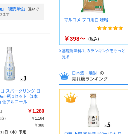
l)」「販売単位」
違いで
ります
マルコメ プロ用白 味噌
￥398～
（税込）
基礎調味料/油のランキングをもっと
見る
の
日本酒・焼酎
売れ筋ランキング
ルゴ スパークリング 日
50ml 瓶 1セット（1本
酒 低アルコール
￥1,280
)
き)
￥1,164
￥388
月13日（木）予定