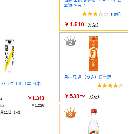
白鶴 上撰 御神酒 180ml 5本 日
本酒 おみき
（
3件
）
￥1,510
（税込）
月桂冠 月（つき）日本酒
パック 1.8L 1本 日本
￥538～
（税込）
￥1,348
)
き)
￥1,226
8月11日（火）