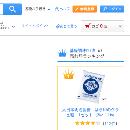
各種お手続き
ヘルプ
け先
0
スイートポイント
カゴ
点
あとで買う
-0061
の
基礎調味料/油
売れ筋ランキング
大日本明治製糖 ばら印のグラ
ニュ糖 1セット（3kg：1kg…
（
112件
）