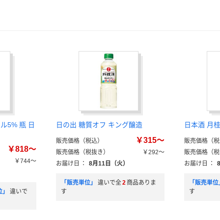
ル5% 瓶 日
日の出 糖質オフ キング醸造
日本酒 月
￥315～
販売価格（税込）
販売価格（税
￥818～
販売価格（税抜き）
￥292～
販売価格（税
￥744～
お届け日
：
8月11日（火）
お届け日
：
）
「販売単位」
違いで全
2
商品ありま
「販売単位
位」
違いで
す
す