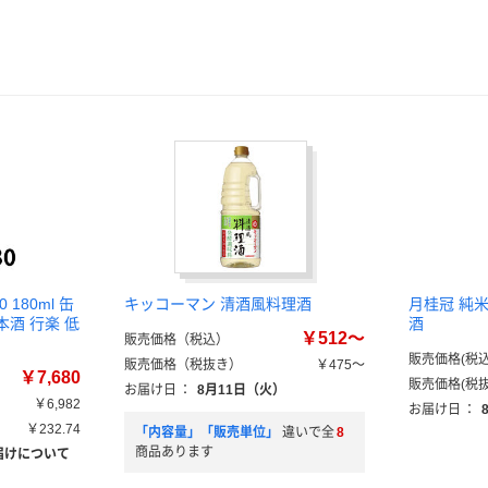
180ml 缶
キッコーマン 清酒風料理酒
月桂冠 純米 
本酒 行楽 低
酒
￥512～
販売価格（税込）
販売価格(税込
販売価格（税抜き）
￥475～
￥7,680
販売価格(税抜
お届け日
：
8月11日（火）
￥6,982
お届け日
：
￥232.74
「内容量」「販売単位」
違いで全
8
商品あります
届けについて