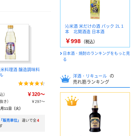
沁米酒 米だけの酒 パック 2L 1
本 北関酒造 日本酒
￥998
（税込）
日本酒・焼酎のランキングをもっと見
る
純米料理酒 醸造調味料
ル
の
洋酒・リキュール
売れ筋ランキング
￥320～
込）
抜き）
￥297～
8月11日（火）
「販売単位」
違いで全
4
す