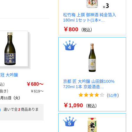
松竹梅 上撰 御神酒 純金箔入
180ml 1セット(1本×…
￥800
（税込）
桂冠 大吟醸
京都 匠 大吟醸 山田錦100%
￥680～
込）
720ml 1本 京姫酒造…
抜き）
￥619～
（
51件
）
8月11日（火）
￥1,090
（税込）
」
違いで全
2
商品ありま