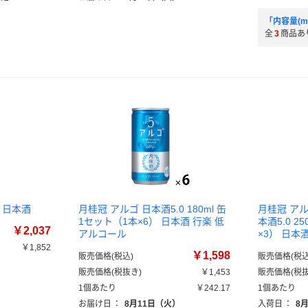
「内容量(m
全
3
商品あ
本 日本酒
月桂冠 アルゴ 日本酒5.0 180ml 缶
月桂冠 ア
1セット（1本×6） 日本酒 行楽 低
本酒5.0 2
￥2,037
アルコール
×3） 日本
￥1,852
￥1,598
販売価格(税込)
販売価格(税込
）
販売価格(税抜き)
￥1,453
販売価格(税抜
1個あたり
￥242.17
1個あたり
お届け日
：
8月11日（火）
入荷日
：
8