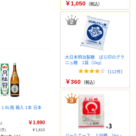
￥1,050
（税込）
大日本明治製糖 ばら印のグラ
ニュ糖 1袋（1kg）
（
112件
）
￥360
（税込）
1.8L瓶 箱入 1本 日本
￥1,990
)
き)
￥1,810
パールエース 上白糖 1kg・