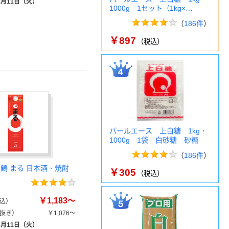
8月11日（火）
1000g 1セット（1kg×…
（
186件
）
￥897
（税込）
パールエース 上白糖 1kg・
1000g 1袋 白砂糖 砂糖
（
186件
）
白鶴 まる 日本酒・焼酎
￥305
（税込）
￥1,183～
込）
抜き）
￥1,076～
8月11日（火）