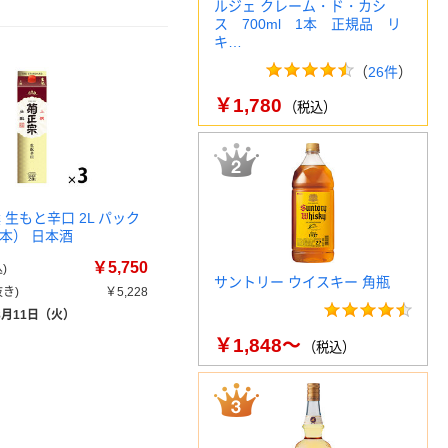
ルジェ クレーム・ド・カシ
ス 700ml 1本 正規品 リ
キ…
（
26件
）
￥1,780
（税込）
 生もと辛口 2L パック
本） 日本酒
￥5,750
)
サントリー ウイスキー 角瓶
き)
￥5,228
8月11日（火）
￥1,848～
（税込）