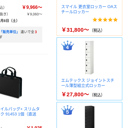
スマイル 更衣室ロッカー OAス
￥9,966～
込）
チールロッカー
抜き）
￥9,060～
8月8日（土）
￥31,800～
（税込）
「販売単位」
違いで全
3
す
エムテックス ジョイントスチ
ール薄型組立式ロッカー
￥27,800～
（税込）
バイルバッグ+ スリムタ
ク 91453 1個（直送