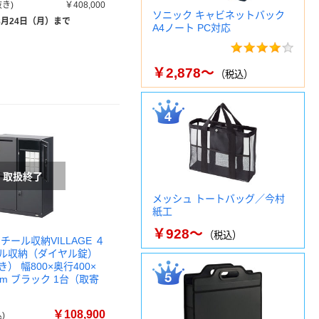
き)
￥408,000
ソニック キャビネットバック
8月24日（月）まで
A4ノート PC対応
￥2,878～
（税込）
メッシュ トートバッグ／今村
紙工
￥928～
（税込）
チール収納VILLAGE ４
ル収納（ダイヤル錠）
） 幅800×奥行400×
mm ブラック 1台（取寄
￥108,900
)