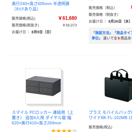
奥行240×高さ605mm 半透明扉
販売価格（税込）
（わけあり品）
販売価格（税抜き）
￥61,680
販売価格(税込)
お届け日
：
8月26日（水
販売価格(税抜き)
￥56,073
お届け日
：
8月9日（日）
「施錠方法」「商品タイ
単位」
違いで全
6
商品あ
スマイル PCロッカー 連結用（上
プラス モバイルバッグFL
置き） 追加4人用 ダイヤル錠 幅
ワイドBK FL-102MB 
620×奥行410×高さ269mm
販売価格(税込)