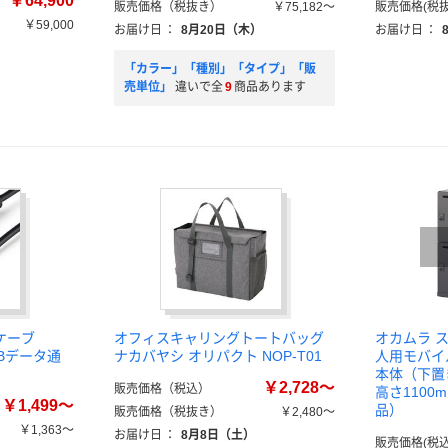
￥64,900
販売価格（税抜き）
￥75,182～
販売価格(税抜
￥59,000
お届け日
：
8月20日（木）
お届け日
：
）
「カラー」「種別」「タイプ」「販
売単位」
違いで全
9
商品あります
ケーブ
オフィスキャリングトートバッグ
オカムラ ス
USBデータ通
ナカバヤシ オリパクト NOP-T01
人用モバイ
本体（下置き
￥2,728～
販売価格（税込）
高さ1100
￥1,499～
品）
販売価格（税抜き）
￥2,480～
￥1,363～
お届け日
：
8月8日（土）
販売価格(税込