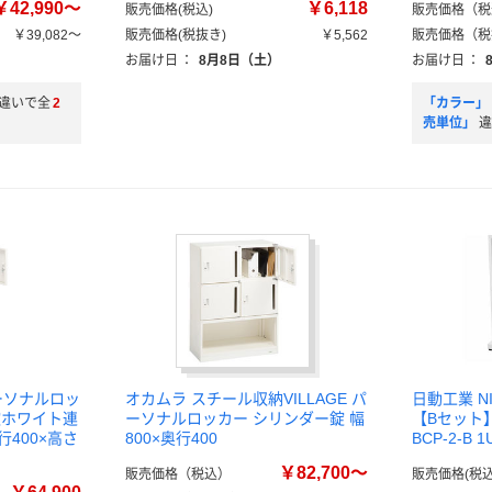
￥42,990～
￥6,118
販売価格(税込)
販売価格（税
￥39,082～
販売価格(税抜き)
￥5,562
販売価格（税
）
お届け日
：
8月8日（土）
お届け日
：
違いで全
2
「カラー」
売単位」
違
パーソナルロッ
オカムラ スチール収納VILLAGE パ
日動工業 N
錠ホワイト連
ーソナルロッカー シリンダー錠 幅
【Bセット
行400×高さ
800×奥行400
BCP-2-B
）
￥82,700～
販売価格（税込）
販売価格(税込