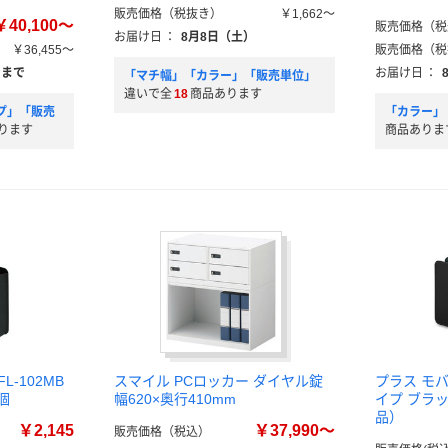
販売価格（税抜き）
￥1,662～
￥40,100～
販売価格（税
お届け日
：
8月8日（土）
￥36,455～
販売価格（税
）まで
お届け日
：
「マチ幅」「カラー」「販売単位」
違いで全
18
商品あります
プ」「販売
「カラー」
ります
商品ありま
-102MB
スマイル PCロッカー ダイヤル錠
プラス モ
1個
幅620×奥行410mm
イプ ブラッ
品）
￥2,145
￥37,990～
販売価格（税込）