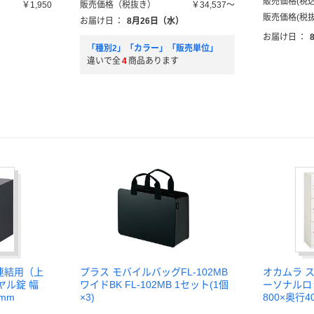
販売価格(税込
￥1,950
販売価格（税抜き）
￥34,537～
販売価格(税抜
お届け日
：
8月26日（水）
お届け日
：
「種別2」「カラー」「販売単位」
違いで全
4
商品あります
 連結用（上
プラス モバイルバッグFL-102MB
オカムラ ス
ヤル錠 幅
ワイドBK FL-102MB 1セット(1個
ーソナルロ
1mm
×3)
800×奥行4