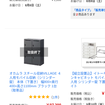
販売価格(税抜き)
￥1,088
お届け日
：
8月8日（土）
お届け日
：
8月8日（土）
「商品タイプ」「販売単
全
2
商品あります
オカムラ スチール収納VILLAGE ４
【組立設置込】イトー
人用モバイル収納（シリンダー
ンキャビネット モバイ
錠） 本体（下置き） 幅800×奥行
人用 シリンダー錠 下置
400×高さ1100mm ブラック 1台
イト
（取寄品）
￥
販売価格（税込）
（
1件
）
販売価格（税抜き）
お届け日
：
9月10日（木