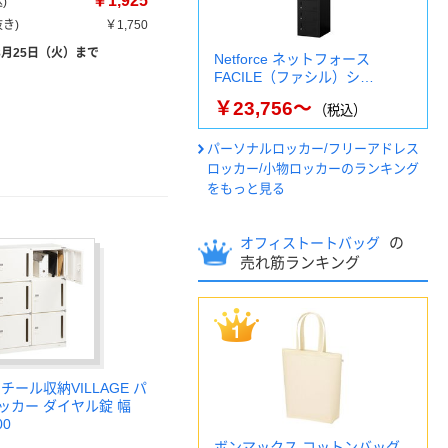
￥1,925
)
き)
￥1,750
8月25日（火）まで
Netforce ネットフォース
FACILE（ファシル）シ…
￥23,756～
（税込）
パーソナルロッカー/フリーアドレス
ロッカー/小物ロッカーのランキング
をもっと見る
の
オフィストートバッグ
売れ筋ランキング
チール収納VILLAGE パ
ッカー ダイヤル錠 幅
00
ボンマックス コットンバッグ