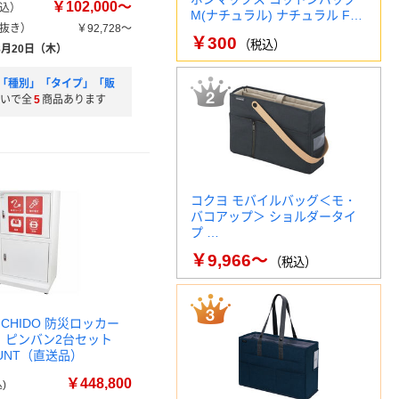
￥102,000～
込）
M(ナチュラル) ナチュラル F…
抜き）
￥92,728～
￥300
（税込）
8月20日（木）
「種別」「タイプ」「販
いで全
5
商品あります
コクヨ モバイルバッグ＜モ・
バコアップ＞ ショルダータイ
プ …
￥9,966～
（税込）
ICHIDO 防災ロッカー
】ピンバン2台セット
 1UNT（直送品）
￥448,800
)