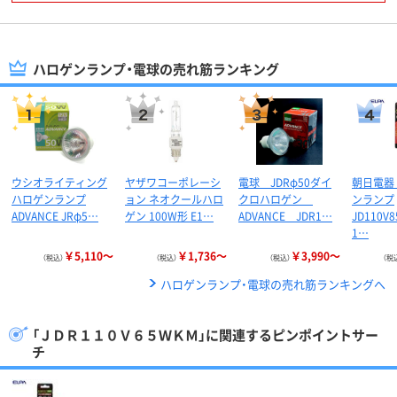
ハロゲンランプ・電球の売れ筋ランキング
ウシオライティング
ヤザワコーポレーシ
電球 JDRφ50ダイ
朝日電器
ハロゲンランプ
ョン ネオクールハロ
クロハロゲン
ンランプ
ADVANCE JRφ5…
ゲン 100W形 E1…
ADVANCE JDR1…
JD110V
1…
￥5,110～
￥1,736～
￥3,990～
（税込）
（税込）
（税込）
（税
ハロゲンランプ・電球の売れ筋ランキングへ
「ＪＤＲ１１０Ｖ６５ＷＫＭ」に関連するピンポイントサー
チ