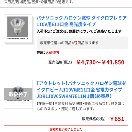
ス用品/現場用品/医療・介護用品の通販です。
パナソニック ハロゲン電球 ダイクロプレミア
110V用E11口金 高光度タイプ
入荷予定：ご注文後、お届けについてご連絡いたします
2
販売単位違いの商品が
商品あります
在庫：
入荷待ち
￥4,730～￥41,850
販売価格(税込)
【アウトレット】パナソニック ハロゲン電球ダ
イクロビーム110V用E11口金 省電力タイプ
JDR110V65WKM7E11N 1個【終売品】
【在庫一掃】生鮮食料品や服飾・美術工芸品など、熱を嫌う
もののスポット照明に適しています。
￥851
販売価格(税込)
お取り扱い終了しました