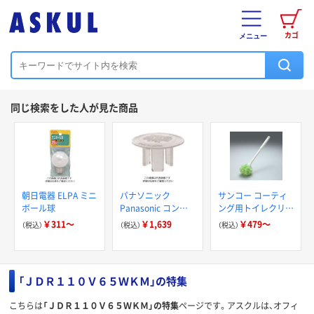
カゴ
メニュー
同じ検索をした人が見た商品
朝日電器 ELPA ミニ
パナソニック
サンコー コーティ
ボール球
Panasonic コンセ
ング用トイレクリー
トカバー15A125V
ナー BF
￥311～
￥1,639
￥479～
（税込）
（税込）
（税込）
引掛差し込み(20個
入) WV2801 1セッ
ト(20個) 158-
9528（直送品）
「ＪＤＲ１１０Ｖ６５ＷＫＭ」の特集
こちらは
「ＪＤＲ１１０Ｖ６５ＷＫＭ」の特集
ページです。アスクルは、オフィ