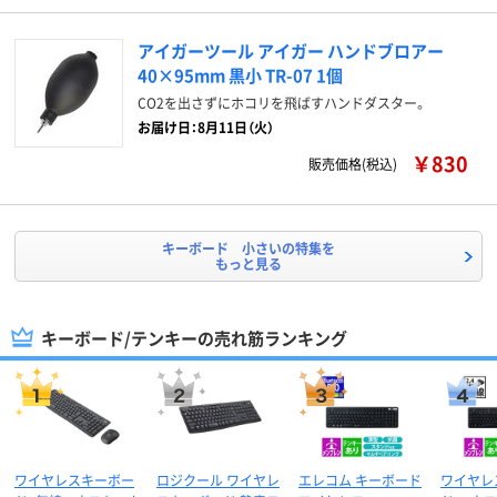
アイガーツール アイガー ハンドブロアー
40×95mm 黒小 TR-07 1個
CO2を出さずにホコリを飛ばすハンドダスター。
お届け日：8月11日（火）
￥830
販売価格(税込)
キーボード 小さいの特集を
もっと見る
キーボード/テンキーの売れ筋ランキング
ワイヤレスキーボー
ロジクール ワイヤレ
エレコム キーボード
ワイヤレ