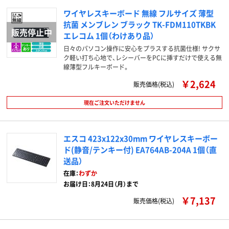
ワイヤレスキーボード 無線 フルサイズ 薄型
抗菌 メンブレン ブラック TK-FDM110TKBK
エレコム 1個（わけあり品）
日々のパソコン操作に安心をプラスする抗菌仕様! サクサ
ク軽い打ち心地で、レシーバーをPCに挿すだけで使える無
線薄型フルキーボード。
￥2,624
販売価格(税込)
現在ご注文いただけません
エスコ 423x122x30mm ワイヤレスキーボー
ド(静音/テンキー付) EA764AB-204A 1個（直
送品）
在庫：
わずか
お届け日：8月24日（月）まで
￥7,137
販売価格(税込)