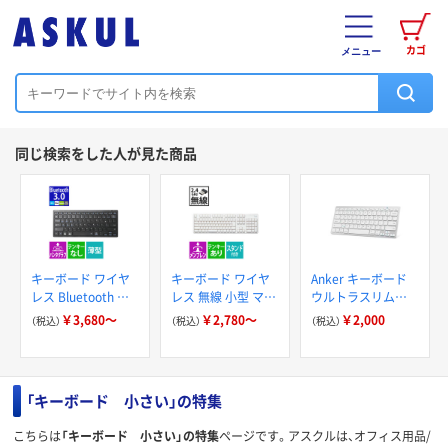
カゴ
メニュー
同じ検索をした人が見た商品
キーボード ワイヤ
キーボード ワイヤ
Anker キーボード
レス Bluetooth ミ
レス 無線 小型 マウ
ウルトラスリム
ニキーボード タブ
ス(有/無) メンブレ
Keyboard
￥3,680～
￥2,780～
￥2,000
（税込）
（税込）
（税込）
レット マルチOS
ン TK-FDM105シリ
A7726121
TK-FBP102シリー
ーズ エレコム
ズ エレコム
「キーボード 小さい」の特集
こちらは
「キーボード 小さい」の特集
ページです。アスクルは、オフィス用品/