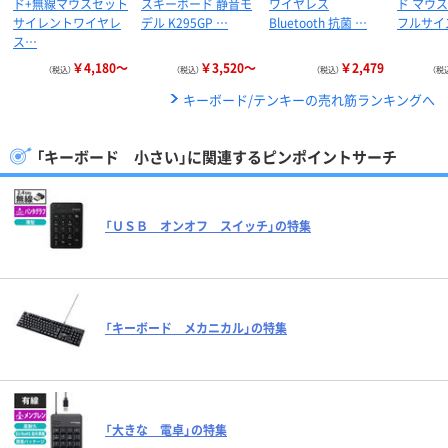
ド+無線マウスセット
スキーボード 静音モ
ワイヤレス
ド マウ
サイレントワイヤレ
デル K295GP …
Bluetooth 抗菌 …
フルサイズ
ス…
￥4,180～
￥3,520～
￥2,479
（税込）
（税込）
（税込）
（税
キーボード/テンキーの売れ筋ランキングへ
「キーボード 小さい」に関連するピンポイントサーチ
「ＵＳＢ オンオフ スイッチ」の特集
「キーボード メカニカル」の特集
「大きな 電卓」の特集