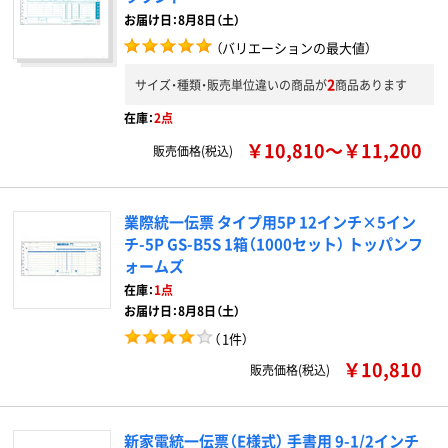
お届け日：8月8日（土）
（バリエーションの最大値）
2
サイズ・種類・販売単位違いの商品が
商品あります
在庫：
2点
￥10,810～￥11,200
販売価格(税込)
業際統一伝票 タイプ用5P 12インチ×5イン
チ-5P GS-B5S 1箱（1000セット） トッパンフ
ォームズ
在庫：
1点
お届け日：8月8日（土）
（
1件
）
￥10,810
販売価格(税込)
新家電統一伝票（E様式） 手書用 9-1/2インチ