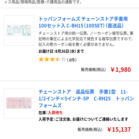
ィス用品/現場用品/医療・介護用品の通販です。
トッパンフォームズ チェーンストア手書用
100セット入 C-BH15（100SET）（直送品）
チェーンストア用の統一伝票。ノーカーボン複写伝票。筆
記時の筆圧による化学反応で発色する複写伝票ですので、
記入の際カーボン紙を敷く必要がありません。
お届け日：8月26日（水）まで
（
4件
）
￥1,980
販売価格(税込)
チェーンストア 返品伝票 手書1型 11-
1/2インチ×5インチ-5P C-RH25 トッパン
フォームズ
在庫：
入荷待ち
入荷予定：ご注文後、お届けについてご連絡いたします
￥15,137
販売価格(税込)