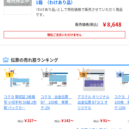
1箱 （わけあり品）
『わけあり品』として特別価格で販売させていただく商品
です。
￥8,648
販売価格(税込)
現在ご注文いただけません
伝票の売れ筋ランキング
コクヨ 領収証 2枚複
コクヨ 出金伝票
アスクル オリジナル
コクヨ
写 小切手判 50組 2色
B7 100枚 単票
出金伝票 B7ヨコ オ
100枚
刷 バックカ…
テ-2N
リジナル
テ-10N
￥327～
￥142～
￥91～
（税込）
（税込）
（税込）