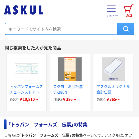
カゴ
メニュー
同じ検索をした人が見た商品
トッパンフォームズ
コクヨ お会計票
アスクルオリジナル
チェーンストア タ
テ-280N
会計伝票
ーンアラウンド
￥10,810～
￥386～
￥365～
（税込）
（税込）
（税込）
「トッパン フォームズ 伝票」の特集
こちらは
「トッパン フォームズ 伝票」の特集
ページです。アスクルは、オフ