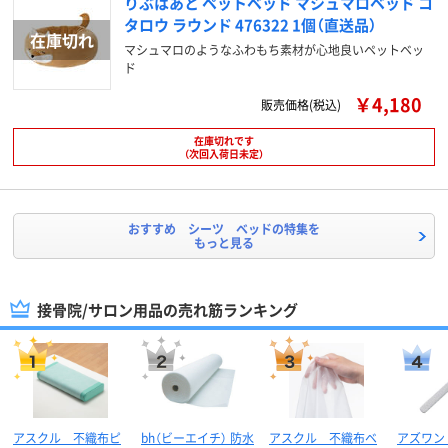
りぶはあと ペットベッド マシュマロベッド コ
タロウ ラウンド 476322 1個（直送品）
マシュマロのようなふわもち素材が心地良いペットベッ
ド
￥4,180
販売価格(税込)
在庫切れです
（次回入荷日未定）
おすすめ シーツ ベッドの特集を
もっと見る
接骨院/サロン用品の売れ筋ランキング
アスクル 不織布ピ
bh（ビーエイチ） 防水
アスクル 不織布ベ
アズワン