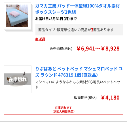
ガマカ工業 パッド一体型綿100%タオル素材
ボックスシーツ2色組
お届け日：8月31日（月）まで
3
商品タイプ・販売単位違いの商品が
商品あります
直送品
￥6,941～￥8,928
販売価格(税込)
りぶはあと ペットベッド マシュマロベッド ユ
ズ ラウンド 476319 1個（直送品）
マシュマロのようなふわもち素材が心地良いペットベッ
ド
￥4,180
販売価格(税込)
在庫切れです
（次回入荷日未定）