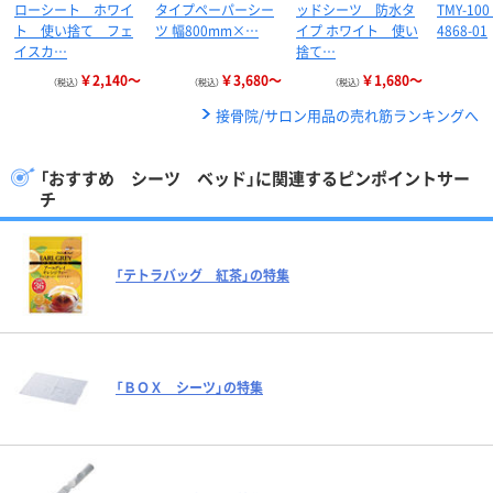
ローシート ホワイ
タイプペーパーシー
ッドシーツ 防水タ
TMY-100
ト 使い捨て フェ
ツ 幅800mm×…
イプ ホワイト 使い
4868-01
イスカ…
捨て…
￥2,140～
￥3,680～
￥1,680～
（税込）
（税込）
（税込）
接骨院/サロン用品の売れ筋ランキングへ
「おすすめ シーツ ベッド」に関連するピンポイントサー
チ
「テトラバッグ 紅茶」の特集
「ＢＯＸ シーツ」の特集