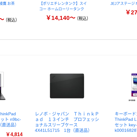
綾鷹 お茶
【ポリエチレンタンク】スイ
JEJアステージ
コー ホームローリータンク
￥2
￥14,140～
～
（税込）
（税込）
inkPad
レノボ・ジャパン ＴｈｉｎｋＰ
キーボードカ
ット n9bc-
ａｄ １３インチ プロフェッシ
ThinkPad
1枚（直送品）
ョナルスリーブケース
セット key-s
4X41L51715 1台（直送品）
k000168
￥4,814