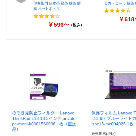
伊右衛門 日本茶 緑茶 抹茶 飲
コカ・コーラ 緑茶 
料 ペットボトル
￥618
￥596～
（税込）
のぞき見防止フィルター Lenovo
保護フィルム Lenovo Th
ThinkPad L13 13.3インチ private-
L13 9H ブルーライトカ
pc-moni-k0001566036 1枚（直送
lspc13-mc004025 
品）
販売価格(税込)