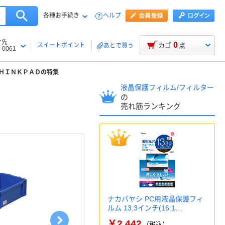
各種お手続き
ヘルプ
け先
0
スイートポイント
カゴ
点
あとで買う
-0061
ＨＩＮＫＰＡＤの特集
液晶保護フィルム/フィルター
の
売れ筋ランキング
ナカバヤシ PC用液晶保護フィ
ルム 13.3インチ(16:1…
￥2,442
（税込）