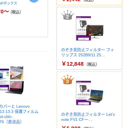
 NFボックス
六角パワービット
「現場のチ
（規格袋）
70～
￥518～
（税込）
（税込）
0.03…
のぞき見防止フィルター フィ
リップス 252B9/11 25…
￥12,848
（税込）
バーと Lenovo
 L13 13.3 保護フィルム
のぞき見防止フィルター Let’s
l-cblc-
note FV1 CFー…
2876（直送品）