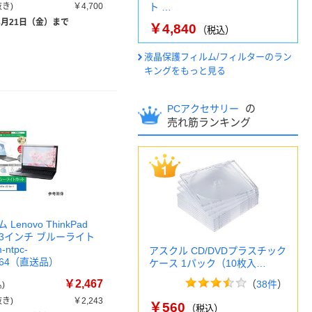
き)
￥4,700
ト …
8月21日（金）まで
￥4,840
（税込）
液晶保護フィルム/フィルターのラン
キングをもっと見る
の
PCアクセサリー
売れ筋ランキング
enovo ThinkPad
13.3インチ ブルーライト
ntpc-
アスクル CD/DVDプラスチック
1564（直送品）
ケース 1パック（10枚入…
￥2,467
（
38件
）
)
き)
￥2,243
￥560
（税込）