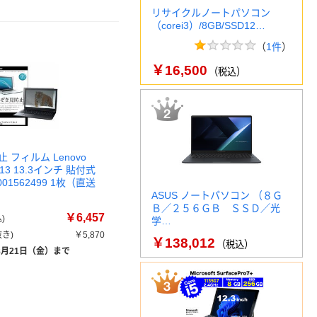
リサイクルノートパソコン
（corei3）/8GB/SSD12…
（
1件
）
￥16,500
（税込）
 フィルム Lenovo
 L13 13.3インチ 貼付式
k0001562499 1枚（直送
ASUS ノートパソコン （８Ｇ
Ｂ／２５６ＧＢ ＳＳＤ／光
￥6,457
)
学…
き)
￥5,870
￥138,012
（税込）
8月21日（金）まで