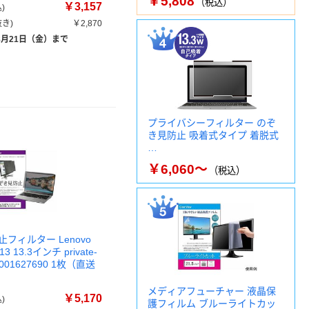
￥5,808
（税込）
￥3,157
)
き)
￥2,870
8月21日（金）まで
プライバシーフィルター のぞ
き見防止 吸着式タイプ 着脱式
…
￥6,060～
（税込）
フィルター Lenovo
L13 13.3インチ private-
k0001627690 1枚（直送
メディアフューチャー 液晶保
￥5,170
)
護フィルム ブルーライトカッ