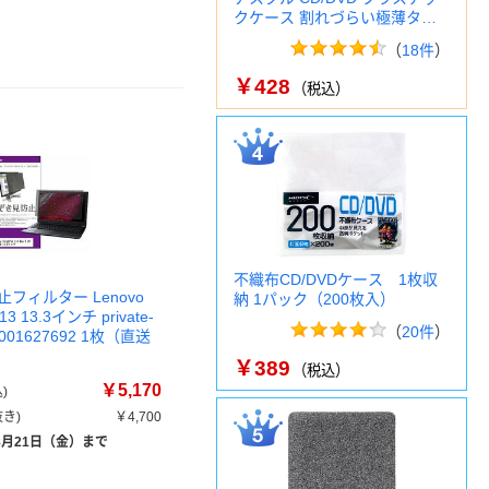
クケース 割れづらい極薄タ…
（
18件
）
￥428
（税込）
不織布CD/DVDケース 1枚収
フィルター Lenovo
納 1パック（200枚入）
L13 13.3インチ private-
（
20件
）
k0001627692 1枚（直送
￥389
（税込）
￥5,170
)
き)
￥4,700
8月21日（金）まで