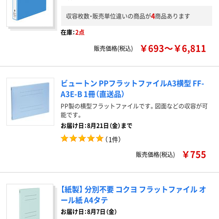
4
収容枚数・販売単位違いの商品が
商品あります
在庫：
2点
￥693～￥6,811
販売価格(税込)
ビュートン PPフラットファイルA3横型 FF-
A3E-B 1冊（直送品）
PP製の横型フラットファイルです。図面などの収容が可
能です。
お届け日：8月21日（金）まで
（
1件
）
￥755
販売価格(税込)
【紙製】 分別不要 コクヨ フラットファイル オ
ール紙 A4タテ
お届け日：
8月7日（金）