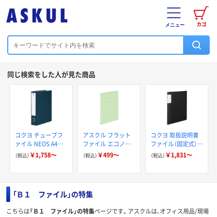
カゴ
メニュー
同じ検索をした人が見た商品
コクヨ チューブフ
アスクル フラット
コクヨ 取扱説明書
ァイル NEOS A4タ
ファイル エコノミ
ファイル（固定式）ノ
テ 2穴 両開きパイ
ータイプ B5タテ(コ
ビータ
￥1,758～
￥499～
￥1,831～
（税込）
（税込）
（税込）
プ式ファイル
クヨ製造）
「Ｂ１ ファイル」の特集
こちらは
「Ｂ１ ファイル」の特集
ページです。アスクルは、オフィス用品/現場