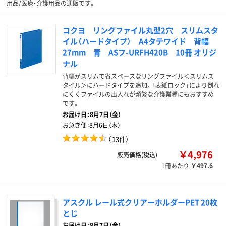
用品/医療・介護用品の通販です。
コクヨ リングファイル丸型2穴 スリムスタ
イル（ハードタイプ） A4タテワイド 背幅
27mm 青 ASフ-URFH420B 10冊 オリジ
ナル
背幅がスリムで省スペースなリングファイル＜スリムス
タイル＞にハードタイプを追加。「表紙ロック」により倒れ
にくくファイルの出入れが頻繁な介護業種にもおすすめ
です。
お届け日：
8月7日（金）
お急ぎ便：
8月6日（木）
（
13件
）
￥4,976
販売価格(税込)
1冊あたり
￥497.6
アスクル レール式クリアーホルダーPET 20枚
とじ
お届け日：
8月7日（金）