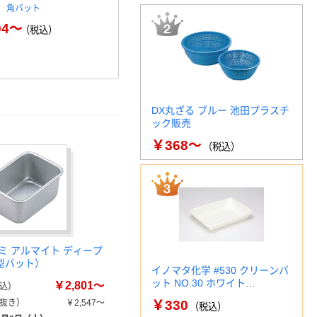
 角バット
トラスコ中山 ステンレス深型
現場のチカラ
角バット T-QB
プ (Cライナ
94～
（税込）
ン…
￥854～
（税込）
￥
DX丸ざる ブルー 池田プラスチ
ック販売
￥368～
（税込）
ミ アルマイト ディープ
型バット）
イノマタ化学 #530 クリーンバ
ット NO.30 ホワイト…
￥2,801～
込）
抜き）
￥2,547～
￥330
（税込）