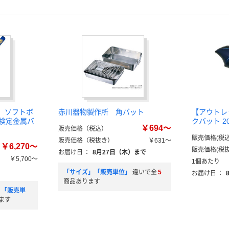
） ソフトボ
赤川器物製作所 角バット
【アウトレッ
 検定金属バ
クバット 20
￥694～
販売価格（税込）
販売価格(税込
販売価格（税抜き）
￥631～
￥6,270～
販売価格(税抜
お届け日
：
8月27日（木）まで
￥5,700～
1個あたり
）
「サイズ」「販売単位」
違いで全
5
お届け日
：
商品あります
」「販売単
ます