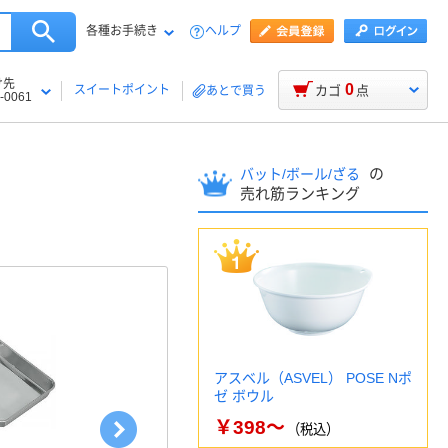
各種お手続き
ヘルプ
け先
0
スイートポイント
カゴ
点
あとで買う
-0061
の
バット/ボール/ざる
売れ筋ランキング
アスベル（ASVEL） POSE Nポ
ゼ ボウル
￥398～
（税込）