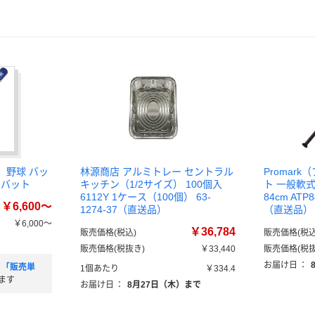
） 野球 バッ
林源商店 アルミトレー セントラル
Promar
属バット
キッチン（1/2サイズ） 100個入
ト 一般軟
6112Y 1ケース（100個） 63-
84cm ATP
￥6,600～
1274-37（直送品）
（直送品）
￥6,000～
￥36,784
販売価格(税込)
販売価格(税込
）
販売価格(税抜き)
￥33,440
販売価格(税抜
お届け日
：
」「販売単
1個あたり
￥334.4
ます
お届け日
：
8月27日（木）まで