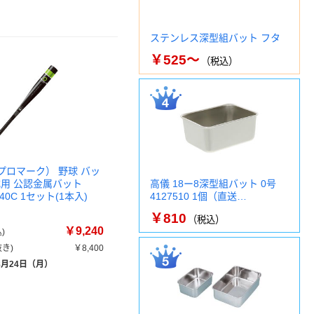
ステンレス深型組バット フタ
￥525～
（税込）
k（プロマーク） 野球 バッ
式用 公認金属バット
高儀 18ー8深型組バット 0号
840C 1セット(1本入)
4127510 1個（直送…
￥810
（税込）
￥9,240
)
き)
￥8,400
8月24日（月）