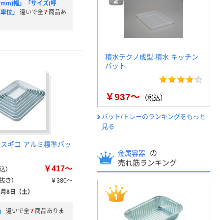
mm)幅」「サイズ(呼
売単位」
違いで全
7
商品あ
積水テクノ成型 積水 キッチン
バット
￥937～
（税込）
バット/トレーのランキングをもっと
見る
 スギコ アルミ標準バッ
の
金属容器
売れ筋ランキング
￥417～
込）
抜き）
￥380～
8月8日（土）
」
違いで全
7
商品ありま