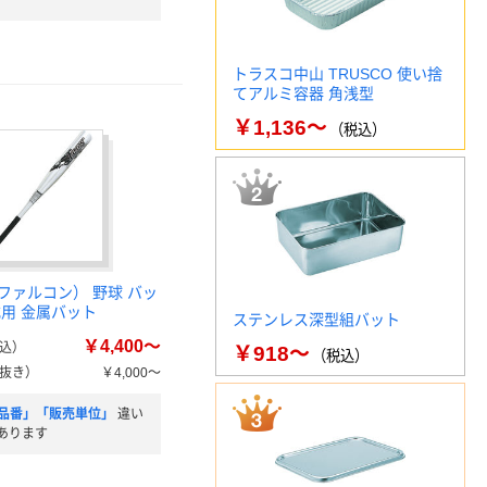
トラスコ中山 TRUSCO 使い捨
てアルミ容器 角浅型
￥1,136～
（税込）
（ファルコン） 野球 バッ
式用 金属バット
ステンレス深型組バット
￥4,400～
込）
￥918～
（税込）
抜き）
￥4,000～
品番」「販売単位」
違い
あります