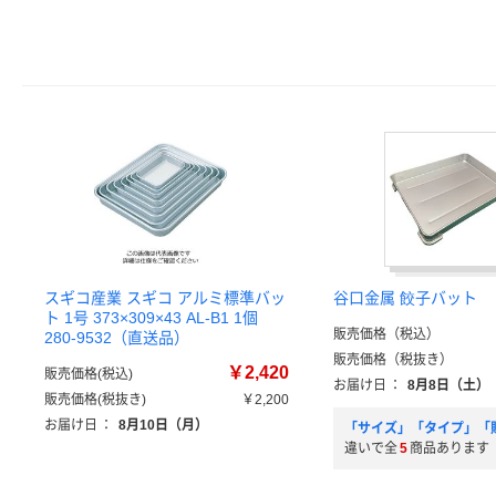
スギコ産業 スギコ アルミ標準バッ
谷口金属 餃子バット
ト 1号 373×309×43 AL-B1 1個
販売価格（税込）
280-9532（直送品）
販売価格（税抜き）
￥2,420
販売価格(税込)
お届け日
：
8月8日（土）
販売価格(税抜き)
￥2,200
お届け日
：
8月10日（月）
「サイズ」「タイプ」「
違いで全
5
商品あります