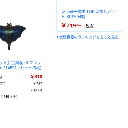
東京硝子器械 TGK 深型組バッ
ト SUS304製
￥719～
（税込）
金属容器のランキングをもっと見る
ト】宝興産 IB ブラッ
1214501 1セット(5枚)
￥810
)
き)
￥737
￥147.4
8月8日（土）