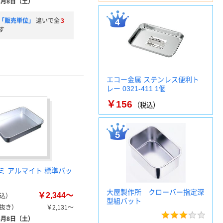
8月8日（土）
「販売単位」
違いで全
3
す
エコー金属 ステンレス便利ト
レー 0321-411 1個
￥156
（税込）
ミ アルマイト 標準バッ
大屋製作所 クローバー指定深
￥2,344～
込）
型組バット
抜き）
￥2,131～
8月8日（土）