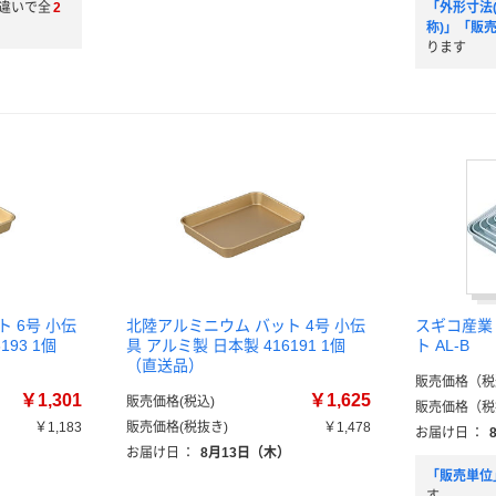
違いで全
2
「外形寸法(
称)」「販
ります
 6号 小伝
北陸アルミニウム バット 4号 小伝
スギコ産業
193 1個
具 アルミ製 日本製 416191 1個
ト AL-B
（直送品）
販売価格（税
￥1,301
￥1,625
販売価格(税込)
販売価格（税
￥1,183
販売価格(税抜き)
￥1,478
お届け日
：
）
お届け日
：
8月13日（木）
「販売単位