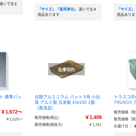
違いで全
2
「サイズ」「販売単位」
違いで全
4
「サイズ」
商品あります
商品ありま
ト 標準バッ
北陸アルミニウム バット 5号 小伝
トラスコ中
具 アルミ製 日本製 416192 1個
TRUSCO
（直送品）
￥1,672～
販売価格（税
￥1,409
販売価格(税込)
￥1,520～
販売価格（税
販売価格(税抜き)
￥1,281
お届け日
：