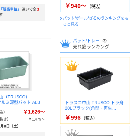
￥940～
（税込）
「販売単位」
違いで全
3
す
バット/ボール/ざるのランキングをも
っと見る
の
バット/トレー
売れ筋ランキング
山（TRUSCO）
 アルミ深型バット ALB
トラスコ中山 TRUSCO トラ舟
20Lブラック(角型・再生…
￥1,626～
込）
￥996
（税込）
抜き）
￥1,479～
8月8日（土）